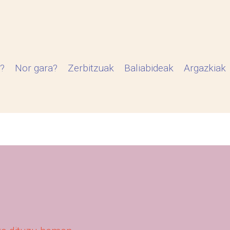
?
Nor gara?
Zerbitzuak
Baliabideak
Argazkiak