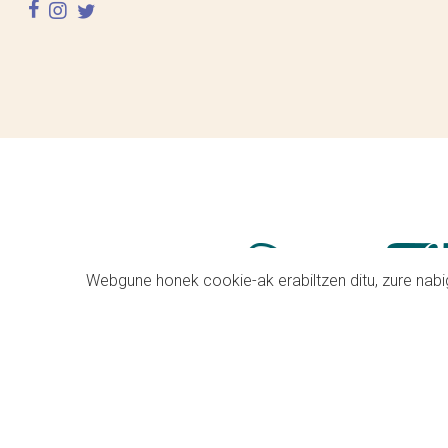
facebook
instagram
twitter
Webgune honek cookie-ak erabiltzen ditu, zure nabig