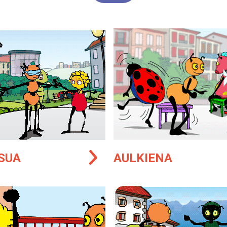
SUA
AULKIENA