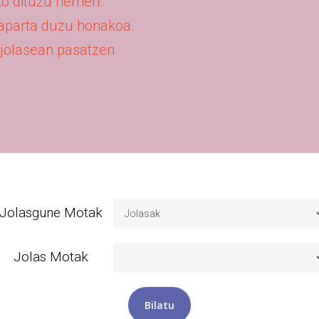
uko dituzu hemen.
 aparta duzu honakoa.
a jolasean pasatzen
Jolasgune Motak
Jolas Motak