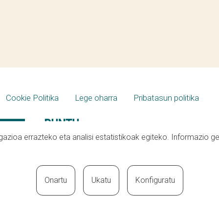
Cookie Politika
Lege oharra
Pribatasun politika
azioa errazteko eta analisi estatistikoak egiteko. Informazio g
Onartu
Ukatu
Konfiguratu