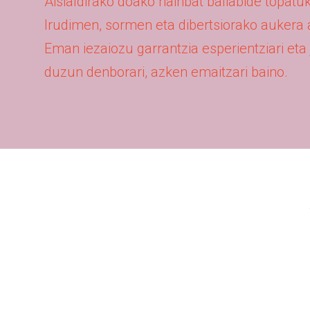
Aisialdirako doako hainbat baliabide topat
Irudimen, sormen eta dibertsiorako aukera
Eman iezaiozu garrantzia esperientziari et
duzun denborari, azken emaitzari baino.