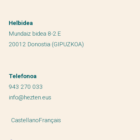
Helbidea
Mundaiz bidea 8-2.E
20012 Donostia (GIPUZKOA)
Telefonoa
943 270 033
info@hezten.eus
Castellano
Français