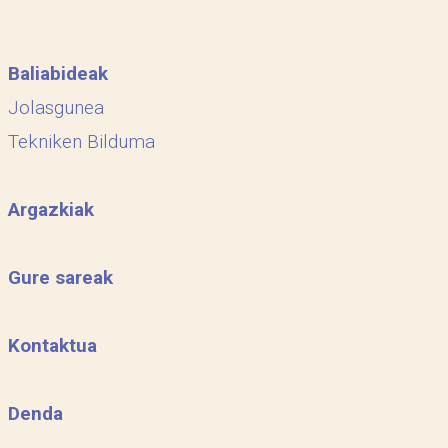
Baliabideak
Jolasgunea
Tekniken Bilduma
Argazkiak
Gure sareak
Kontaktua
Denda