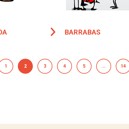
OA
BARRABAS
1
2
3
4
5
...
14