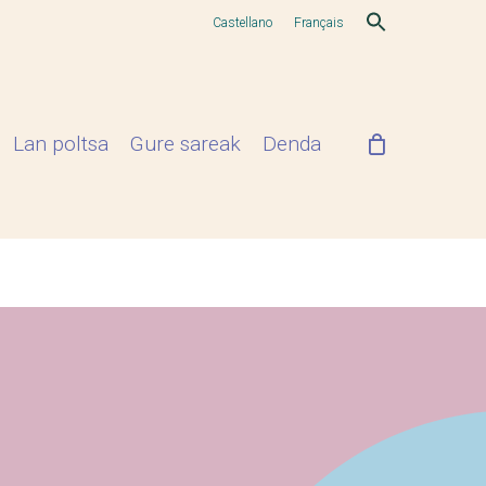
Castellano
Français
Lan poltsa
Gure sareak
Denda