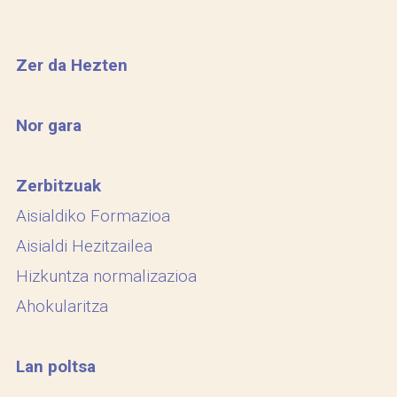
Zer da Hezten
Nor gara
Zerbitzuak
Aisialdiko Formazioa
Aisialdi Hezitzailea
Hizkuntza normalizazioa
Ahokularitza
Lan poltsa