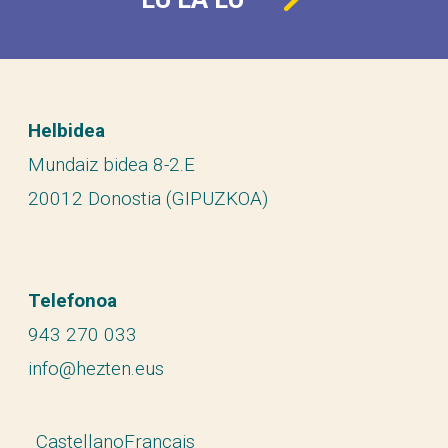
Helbidea
Mundaiz bidea 8-2.E
20012 Donostia (GIPUZKOA)
Telefonoa
943 270 033
info@hezten.eus
Castellano
Français