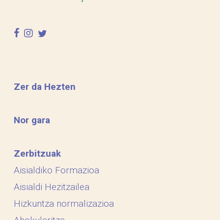
facebook
instagram
twitter
Zer da Hezten
Nor gara
Zerbitzuak
Aisialdiko Formazioa
Aisialdi Hezitzailea
Hizkuntza normalizazioa