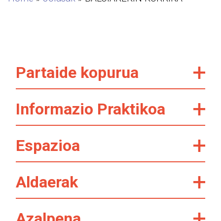
Partaide kopurua
Informazio Praktikoa
Espazioa
Aldaerak
Azalpena