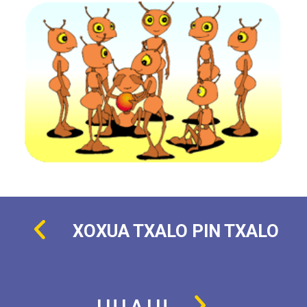
XOXUA TXALO PIN TXALO
LU LA LU