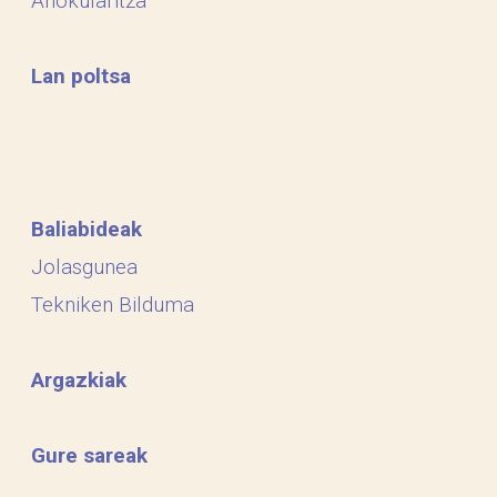
Ahokularitza
Lan poltsa
Baliabideak
Jolasgunea
Tekniken Bilduma
Argazkiak
Gure sareak