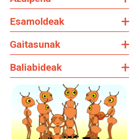
Esamoldeak
Gaitasunak
Baliabideak