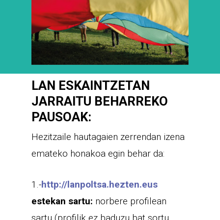
LAN ESKAINTZETAN
JARRAITU BEHARREKO
PAUSOAK:
Hezitzaile hautagaien zerrendan izena
emateko honakoa egin behar da:
1.-
http://lanpoltsa.hezten.eus
estekan sartu:
norbere profilean
sartu (profilik ez baduzu bat sortu