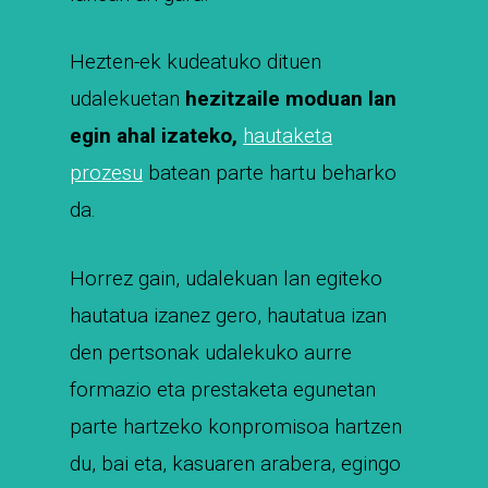
Hezten-ek kudeatuko dituen
udalekuetan
hezitzaile moduan lan
egin ahal izateko,
hautaketa
prozesu
batean parte hartu beharko
da.
Horrez gain, udalekuan lan egiteko
hautatua izanez gero, hautatua izan
den pertsonak udalekuko aurre
formazio eta prestaketa egunetan
parte hartzeko konpromisoa hartzen
du, bai eta, kasuaren arabera,
egingo