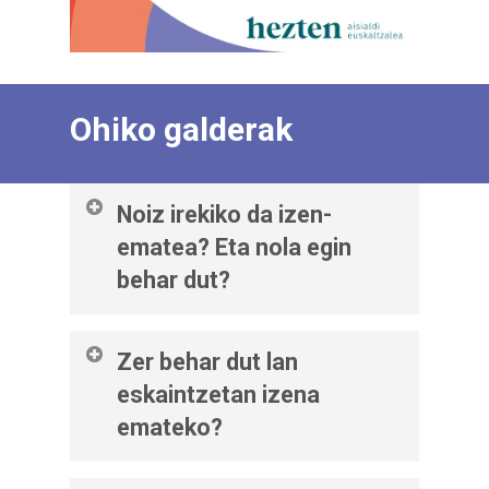
Ohiko galderak
Noiz irekiko da izen-
ematea? Eta nola egin
behar dut?
Apirilaren 13
an irekiko dugu izen-
Zer behar dut lan
ematea, goizean zehar,
apirilaren
eskaintzetan izena
20a arte
(bi egunak barne).
emateko?
Hezten-eko lan poltsaren bitartez