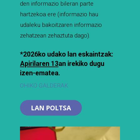
den informazio bileran parte
hartzekoa ere (informazio hau
udaleku bakoitzaren informazio
zehatzean zehaztuta dago).
*2026ko udako lan eskaintzak:
Apirilaren 13
an irekiko dugu
izen-ematea.
OHIKO GALDERAK
LAN POLTSA