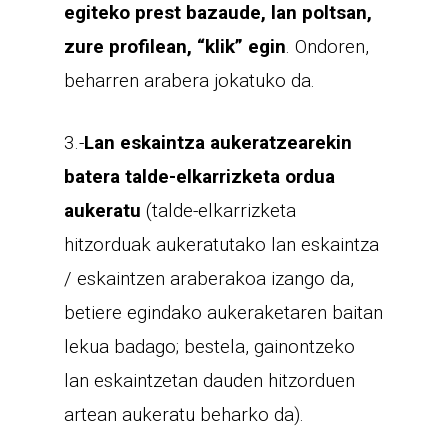
egiteko prest bazaude, lan poltsan,
zure profilean, “klik” egin
. Ondoren,
beharren arabera jokatuko da.
3.-
Lan eskaintza aukeratzearekin
batera talde-elkarrizketa ordua
aukeratu
(talde-elkarrizketa
hitzorduak aukeratutako lan eskaintza
/ eskaintzen araberakoa izango da,
betiere egindako aukeraketaren baitan
lekua badago; bestela, gainontzeko
lan eskaintzetan dauden hitzorduen
artean aukeratu beharko da).