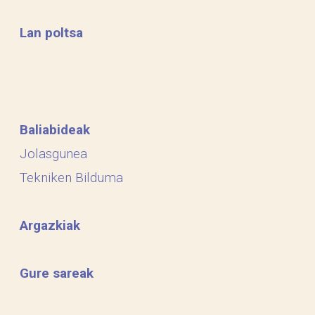
ez baduzu, horretarako ere botoia
Lan poltsa
izango duzu (
mesedez, kasu
horretan Hezten-era deituta edo
idatzita ere adierazi
). Aukeratzen
den lan eskaintza ez da aldatzeko
Baliabideak
aukerarik izango. Bi eguneko epea
Jolasgunea
dago aukeraketa egiteko,
Tekniken Bilduma
lantaldeak osatzen eta horrela
zerrendak mugitzen joan
Argazkiak
beharra baitago
.
Gure sareak
ADI! Hasiera batean lan
eskaintzarik ez egokituz gero,