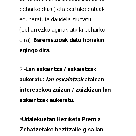
beharko duzu) eta bertako datuak
eguneratuta daudela ziurtatu
(beharrezko agiriak atxiki beharko
dira).
Baremazioak datu horiekin
egingo dira.
2.-
Lan eskaintza / eskaintzak
aukeratu:
lan eskaintzak
atalean
interesekoa zaizun / zaizkizun lan
eskaintzak aukeratu.
*Udalekuetan Heziketa Premia
Zehatzetako hezitzaile gisa lan