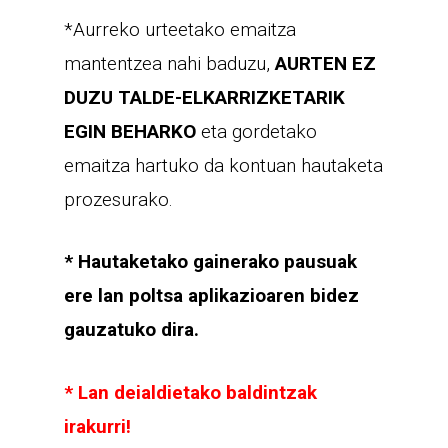
*Aurreko urteetako emaitza
mantentzea nahi baduzu,
AURTEN EZ
DUZU TALDE-ELKARRIZKETARIK
EGIN BEHARKO
eta gordetako
emaitza hartuko da kontuan hautaketa
prozesurako.
* Hautaketako gainerako pausuak
ere lan poltsa aplikazioaren bidez
gauzatuko dira.
* Lan deialdietako baldintzak
irakurri!