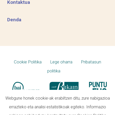
Kontaktua
adi egon, zerrendak asko
mugitzen baitira: pertsona asko
Denda
zarete eta lan eskaintzak
onartzen zoazten heinean
zerrendak mugitu egiten dira,
beste batzuei aukera edo
aukerak iritsita.
Cookie Politika
Lege oharra
Pribatasun
*
Formazio eta prestaketa
politika
asteburuak
: lan egiteko
derrigorrezkoa da dagokion
udalekuko formazio eta
Webgune honek cookie-ak erabiltzen ditu, zure nabigazioa
prestaketan parte hartzea.
errazteko eta analisi estatistikoak egiteko. Informazio