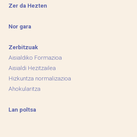
Zer da Hezten
Nor gara
Zerbitzuak
Aisialdiko Formazioa
Aisialdi Hezitzailea
Hizkuntza normalizazioa
Ahokularitza
Lan poltsa