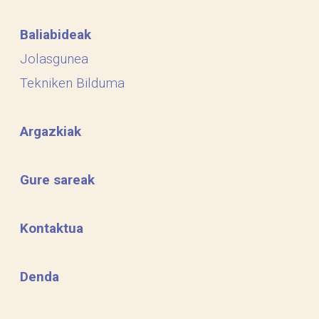
Baliabideak
Jolasgunea
Tekniken Bilduma
Argazkiak
Gure sareak
Kontaktua
Denda