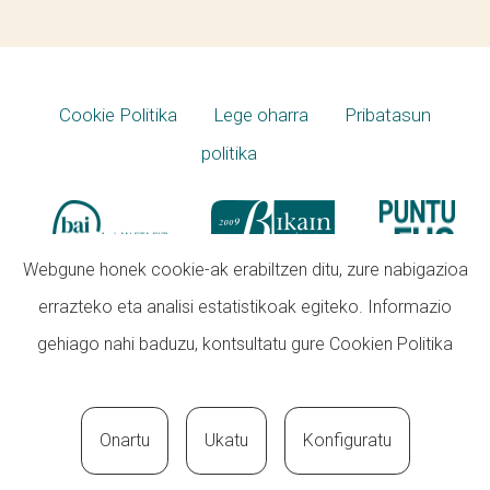
Cookie Politika
Lege oharra
Pribatasun
politika
Webgune honek cookie-ak erabiltzen ditu, zure nabigazioa
errazteko eta analisi estatistikoak egiteko. Informazio
gehiago nahi baduzu, kontsultatu gure
Cookien Politika
Onartu
Ukatu
Konfiguratu