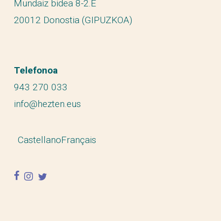
Mundaiz bidea 8-2.E
20012 Donostia (GIPUZKOA)
Telefonoa
943 270 033
info@hezten.eus
Castellano
Français
facebook
instagram
twitter