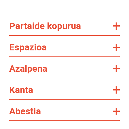
Partaide kopurua
Espazioa
Azalpena
Kanta
Abestia