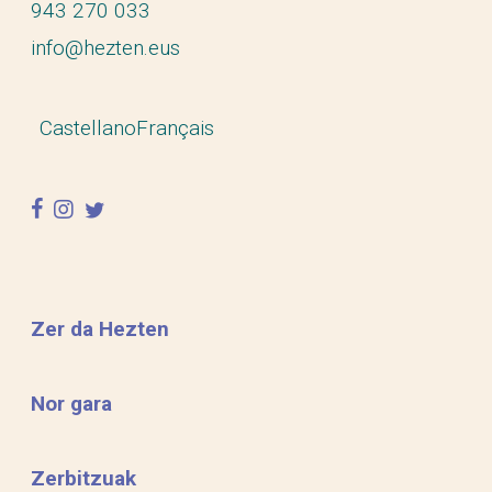
943 270 033
info@hezten.eus
Castellano
Français
facebook
instagram
twitter
Zer da Hezten
Nor gara
Zerbitzuak