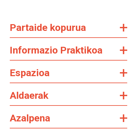
Partaide kopurua
Informazio Praktikoa
Espazioa
Aldaerak
Azalpena