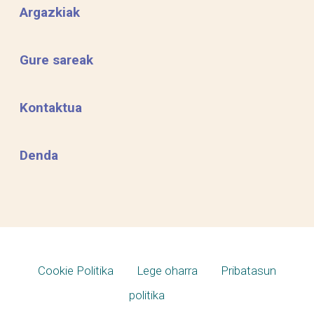
Argazkiak
Gure sareak
Kontaktua
Denda
Cookie Politika
Lege oharra
Pribatasun
politika