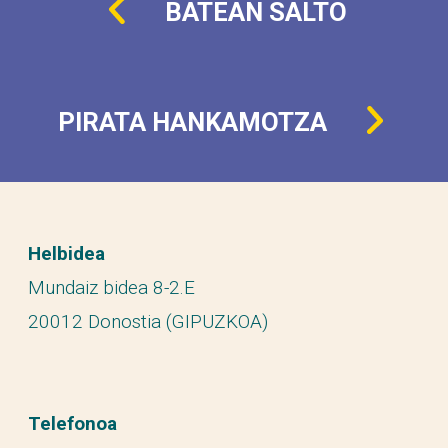
BATEAN SALTO
PIRATA HANKAMOTZA
Helbidea
Mundaiz bidea 8-2.E
20012 Donostia (GIPUZKOA)
Telefonoa