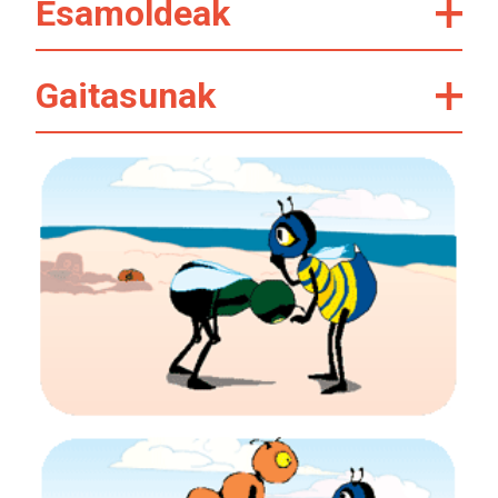
Esamoldeak
Gaitasunak