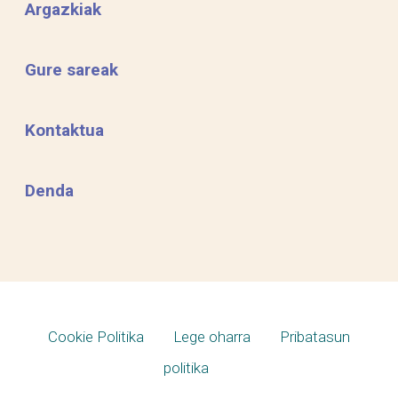
Argazkiak
Gure sareak
Kontaktua
Denda
Cookie Politika
Lege oharra
Pribatasun
politika