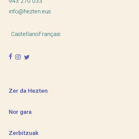
943 270 033
info@hezten.eus
Castellano
Français
facebook
instagram
twitter
Zer da Hezten
Nor gara
Zerbitzuak