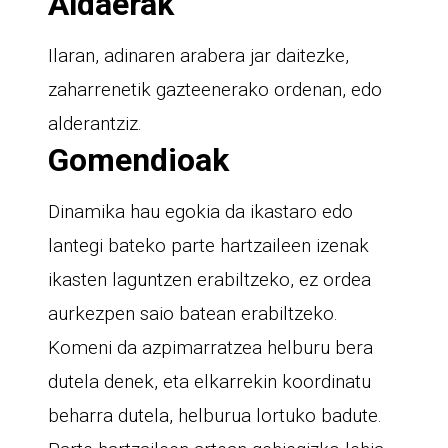
Aldaerak
Ilaran, adinaren arabera jar daitezke,
zaharrenetik gazteenerako ordenan, edo
alderantziz.
Gomendioak
Dinamika hau egokia da ikastaro edo
lantegi bateko parte hartzaileen izenak
ikasten laguntzen erabiltzeko, ez ordea
aurkezpen saio batean erabiltzeko.
Komeni da azpimarratzea helburu bera
dutela denek, eta elkarrekin koordinatu
beharra dutela, helburua lortuko badute.