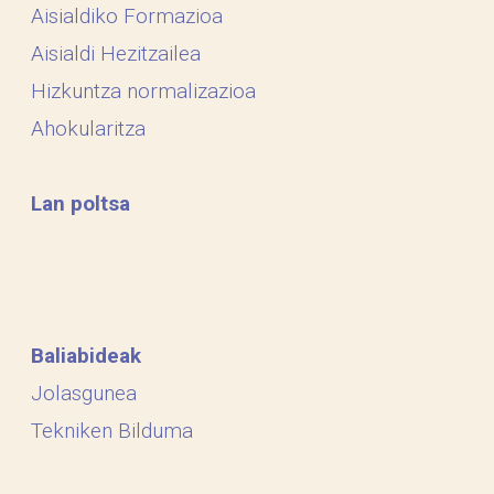
Aisialdiko Formazioa
Aisialdi Hezitzailea
Hizkuntza normalizazioa
Ahokularitza
Lan poltsa
Baliabideak
Jolasgunea
Tekniken Bilduma