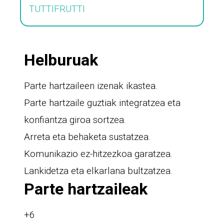
TUTTIFRUTTI
Helburuak
Parte hartzaileen izenak ikastea.
Parte hartzaile guztiak integratzea eta
konfiantza giroa sortzea.
Arreta eta behaketa sustatzea.
Komunikazio ez-hitzezkoa garatzea.
Lankidetza eta elkarlana bultzatzea.
Parte hartzaileak
+6