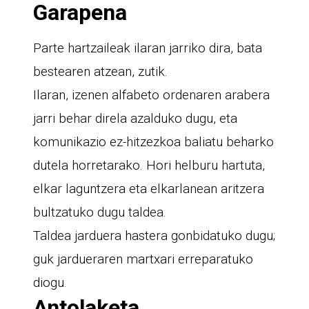
Garapena
Parte hartzaileak ilaran jarriko dira, bata
bestearen atzean, zutik.
Ilaran, izenen alfabeto ordenaren arabera
jarri behar direla azalduko dugu, eta
komunikazio ez-hitzezkoa baliatu beharko
dutela horretarako. Hori helburu hartuta,
elkar laguntzera eta elkarlanean aritzera
bultzatuko dugu taldea.
Taldea jarduera hastera gonbidatuko dugu;
guk jardueraren martxari erreparatuko
diogu.
Antolaketa