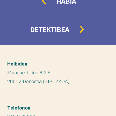
HABIA
DETEKTIBEA
Helbidea
Mundaiz bidea 8-2.E
20012 Donostia (GIPUZKOA)
Telefonoa