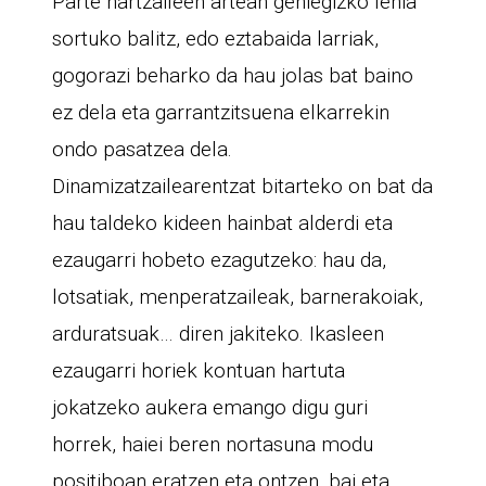
Parte hartzaileen artean gehiegizko lehia
sortuko balitz, edo eztabaida larriak,
gogorazi beharko da hau jolas bat baino
ez dela eta garrantzitsuena elkarrekin
ondo pasatzea dela.
Dinamizatzailearentzat bitarteko on bat da
hau taldeko kideen hainbat alderdi eta
ezaugarri hobeto ezagutzeko: hau da,
lotsatiak, menperatzaileak, barnerakoiak,
arduratsuak… diren jakiteko. Ikasleen
ezaugarri horiek kontuan hartuta
jokatzeko aukera emango digu guri
horrek, haiei beren nortasuna modu
positiboan eratzen eta ontzen, bai eta