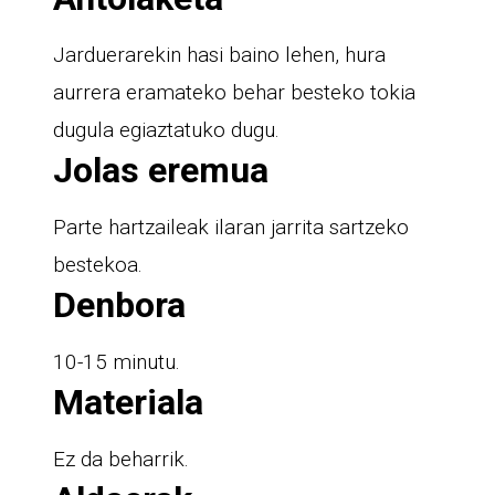
Jarduerarekin hasi baino lehen, hura
aurrera eramateko behar besteko tokia
dugula egiaztatuko dugu.
Jolas eremua
Parte hartzaileak ilaran jarrita sartzeko
bestekoa.
Denbora
10-15 minutu.
Materiala
Ez da beharrik.