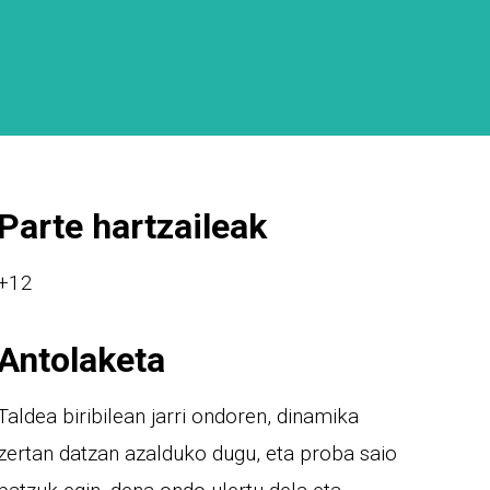
Parte hartzaileak
+12
Antolaketa
Taldea biribilean jarri ondoren, dinamika
zertan datzan azalduko dugu, eta proba saio