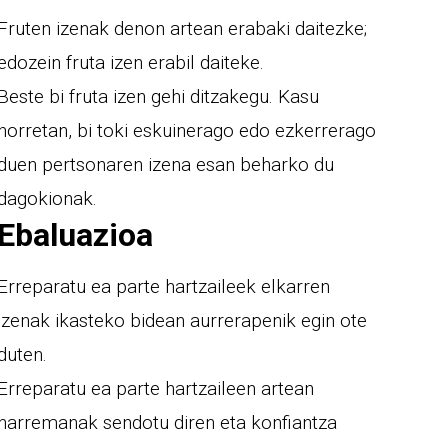
Fruten izenak denon artean erabaki daitezke;
edozein fruta izen erabil daiteke.
Beste bi fruta izen gehi ditzakegu. Kasu
horretan, bi toki eskuinerago edo ezkerrerago
duen pertsonaren izena esan beharko du
dagokionak.
Ebaluazioa
Erreparatu ea parte hartzaileek elkarren
izenak ikasteko bidean aurrerapenik egin ote
duten.
Erreparatu ea parte hartzaileen artean
harremanak sendotu diren eta konfiantza