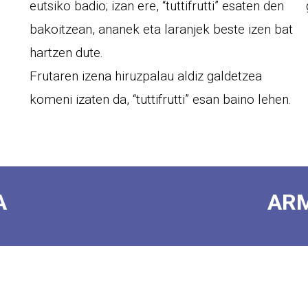
eutsiko badio; izan ere, “tuttifrutti” esaten den
bakoitzean, ananek eta laranjek beste izen bat
hartzen dute.
Frutaren izena hiruzpalau aldiz galdetzea
komeni izaten da, “tuttifrutti” esan baino lehen.
A
AR