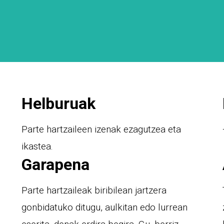
Helburuak
Parte hartzaileen izenak ezagutzea eta
ikastea.
Garapena
Parte hartzaileak biribilean jartzera
gonbidatuko ditugu, aulkitan edo lurrean