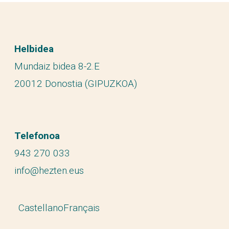
Helbidea
Mundaiz bidea 8-2.E
20012 Donostia (GIPUZKOA)
Telefonoa
943 270 033
info@hezten.eus
Castellano
Français