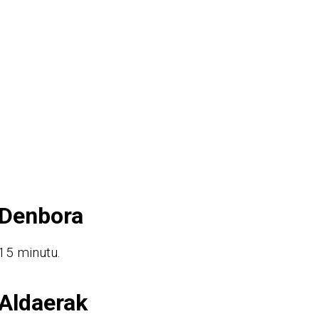
Denbora
15 minutu.
Aldaerak