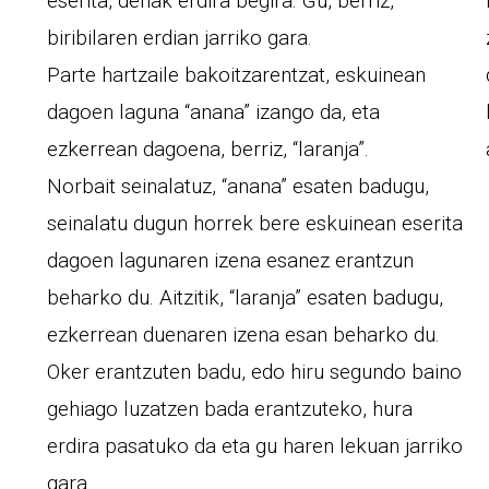
eserita, denak erdira begira. Gu, berriz,
biribilaren erdian jarriko gara.
Parte hartzaile bakoitzarentzat, eskuinean
dagoen laguna “anana” izango da, eta
ezkerrean dagoena, berriz, “laranja”.
Norbait seinalatuz, “anana” esaten badugu,
seinalatu dugun horrek bere eskuinean eserita
dagoen lagunaren izena esanez erantzun
beharko du. Aitzitik, “laranja” esaten badugu,
ezkerrean duenaren izena esan beharko du.
Oker erantzuten badu, edo hiru segundo baino
gehiago luzatzen bada erantzuteko, hura
erdira pasatuko da eta gu haren lekuan jarriko
gara.