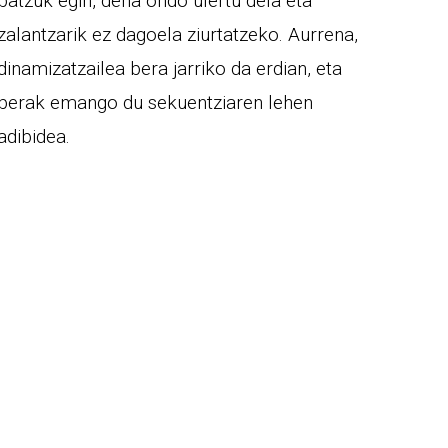
batzuk egin, dena ondo ulertu dela eta
zalantzarik ez dagoela ziurtatzeko. Aurrena,
dinamizatzailea bera jarriko da erdian, eta
berak emango du sekuentziaren lehen
adibidea.