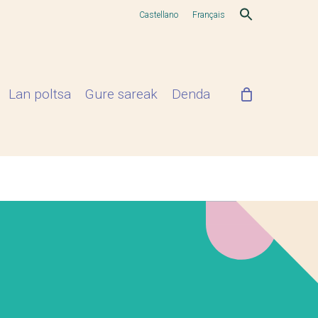
Castellano
Français
Lan poltsa
Gure sareak
Denda