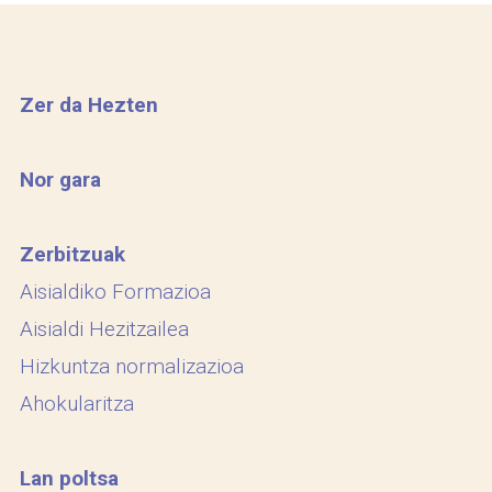
Zer da Hezten
Nor gara
Zerbitzuak
Aisialdiko Formazioa
Aisialdi Hezitzailea
Hizkuntza normalizazioa
Ahokularitza
Lan poltsa