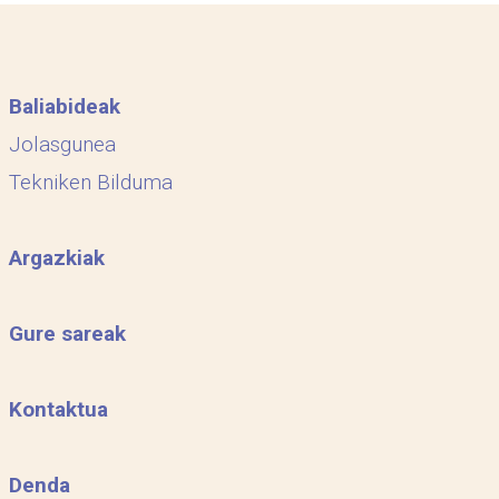
Baliabideak
Jolasgunea
Tekniken Bilduma
Argazkiak
Gure sareak
Kontaktua
Denda