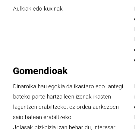
Aulkiak edo kuxinak.
Gomendioak
Dinamika hau egokia da ikastaro edo lantegi
bateko parte hartzaileen izenak ikasten
laguntzen erabiltzeko, ez ordea aurkezpen
saio batean erabiltzeko.
Jolasak bizi-bizia izan behar du, interesari