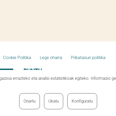
Cookie Politika
Lege oharra
Pribatasun politika
azioa errazteko eta analisi estatistikoak egiteko. Informazio g
Onartu
Ukatu
Konfiguratu