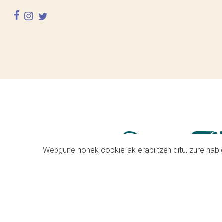
facebook
instagram
twitter
Webgune honek cookie-ak erabiltzen ditu, zure nabig