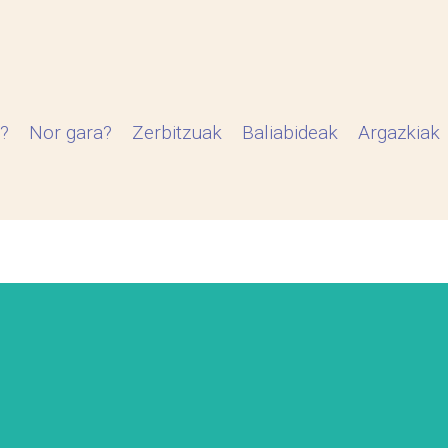
?
Nor gara?
Zerbitzuak
Baliabideak
Argazkiak