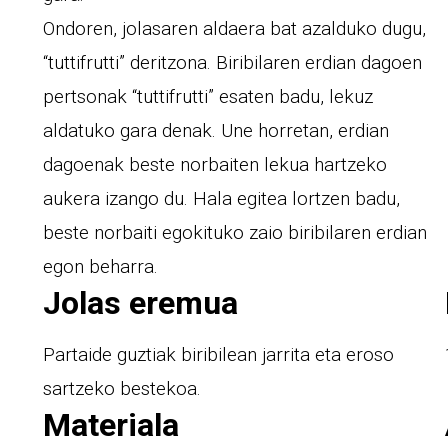
Ondoren, jolasaren aldaera bat azalduko dugu,
“tuttifrutti” deritzona. Biribilaren erdian dagoen
pertsonak “tuttifrutti” esaten badu, lekuz
aldatuko gara denak. Une horretan, erdian
dagoenak beste norbaiten lekua hartzeko
aukera izango du. Hala egitea lortzen badu,
beste norbaiti egokituko zaio biribilaren erdian
egon beharra.
Jolas eremua
Partaide guztiak biribilean jarrita eta eroso
sartzeko bestekoa.
Materiala