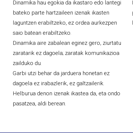
Dinamika hau egokia da ikastaro edo lantegi
bateko parte hartzaileen izenak ikasten
laguntzen erabiltzeko, ez ordea aurkezpen
saio batean erabiltzeko.
Dinamika aire zabalean eginez gero, ziurtatu
zaratarik ez dagoela; zaratak komunikazioa
zailduko du.
Garbi utzi behar da jarduera honetan ez
dagoela ez irabazlerik, ez galtzailerik.
Helburua denon izenak ikastea da, eta ondo
pasatzea, aldi berean.