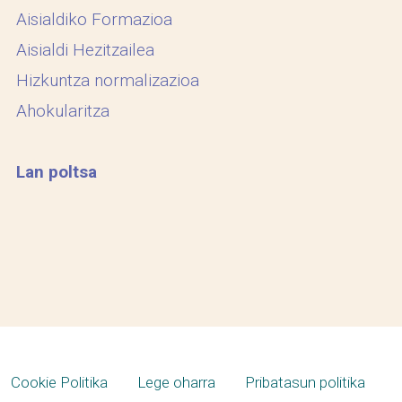
Aisialdiko Formazioa
Aisialdi Hezitzailea
Hizkuntza normalizazioa
Ahokularitza
Lan poltsa
Cookie Politika
Lege oharra
Pribatasun politika