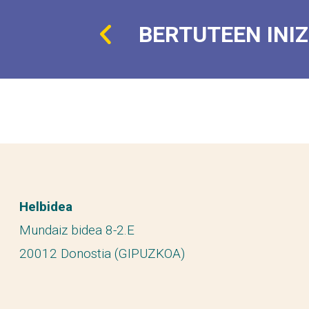
BERTUTEEN INIZ
Helbidea
Mundaiz bidea 8-2.E
20012 Donostia (GIPUZKOA)