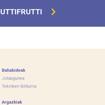
UTTIFRUTTI
Baliabideak
Jolasgunea
Tekniken Bilduma
Argazkiak