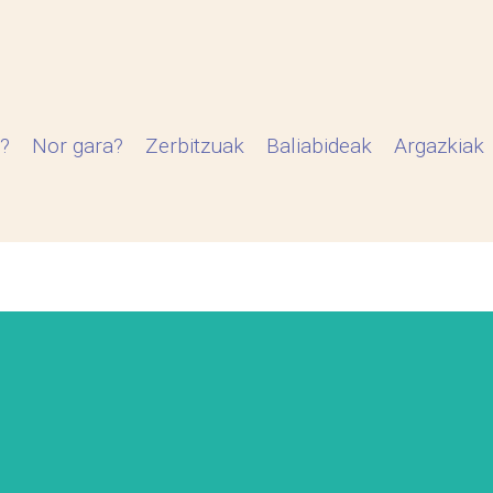
?
Nor gara?
Zerbitzuak
Baliabideak
Argazkiak