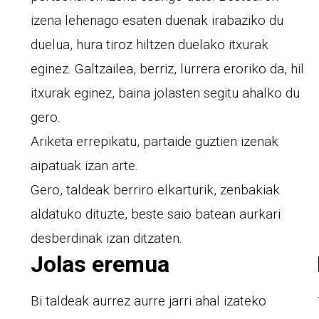
izena lehenago esaten duenak irabaziko du
duelua, hura tiroz hiltzen duelako itxurak
eginez. Galtzailea, berriz, lurrera eroriko da, hil
itxurak eginez, baina jolasten segitu ahalko du
gero.
Ariketa errepikatu, partaide guztien izenak
aipatuak izan arte.
Gero, taldeak berriro elkarturik, zenbakiak
aldatuko dituzte, beste saio batean aurkari
desberdinak izan ditzaten.
Jolas eremua
Bi taldeak aurrez aurre jarri ahal izateko