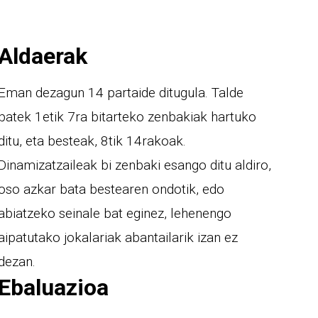
Aldaerak
Eman dezagun 14 partaide ditugula. Talde
batek 1etik 7ra bitarteko zenbakiak hartuko
ditu, eta besteak, 8tik 14rakoak.
Dinamizatzaileak bi zenbaki esango ditu aldiro,
oso azkar bata bestearen ondotik, edo
abiatzeko seinale bat eginez, lehenengo
aipatutako jokalariak abantailarik izan ez
dezan.
Ebaluazioa