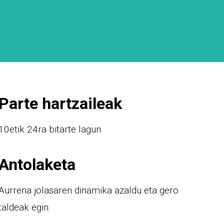
Parte hartzaileak
10etik 24ra bitarte lagun.
Antolaketa
Aurrena jolasaren dinamika azaldu eta gero
taldeak egin.