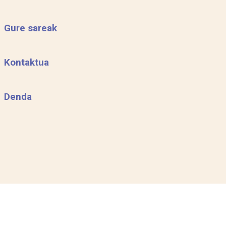
Gure sareak
Kontaktua
Denda