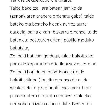
1etik taldekide kopurura bitarte.
Talde bakoitza ilara batean jarriko da
(zenbakiaren arabera ordenatu gabe), talde
bateko eta besteko kideak aurrez aurre
daudela, baina elkarri bizkarra emanda, talde
baten eta bestearen artean pasillo moduko
bat utzita.
Zenbaki bat esango dugu, talde bakoitzeko
partaide kopuruaren artetik ausaz aukeratua.
Zenbaki hori duten bi pertsonak (talde
bakoitzetik bat) buelta emango dute, eta
westernetako pistolariak legez, nork bere
pistolak atera eta jiratu den beste taldeko
pertsonaren izena esango dute. Bestearen