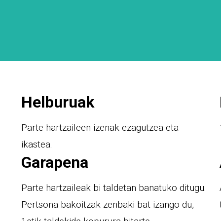
Helburuak
Parte hartzaileen izenak ezagutzea eta
ikastea.
Garapena
Parte hartzaileak bi taldetan banatuko ditugu.
Pertsona bakoitzak zenbaki bat izango du,