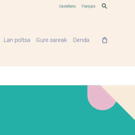
Castellano
Français
Lan poltsa
Gure sareak
Denda