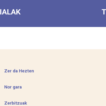
IALAK
T
Zer da Hezten
Nor gara
Zerbitzuak