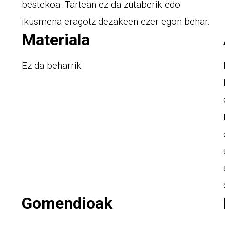
bestekoa. Tartean ez da zutaberik edo
ikusmena eragotz dezakeen ezer egon behar.
Materiala
Ez da beharrik.
Gomendioak