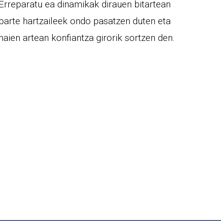
Erreparatu ea dinamikak dirauen bitartean
parte hartzaileek ondo pasatzen duten eta
haien artean konfiantza girorik sortzen den.