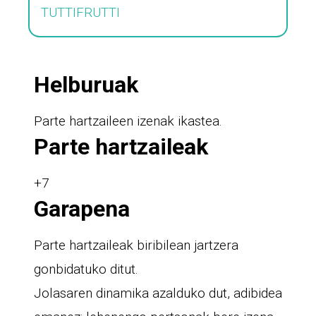
TUTTIFRUTTI
Helburuak
Parte hartzaileen izenak ikastea.
Parte hartzaileak
+7
Garapena
Parte hartzaileak biribilean jartzera
gonbidatuko ditut.
Jolasaren dinamika azalduko dut, adibidea