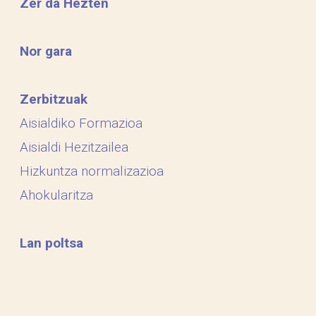
Zer da Hezten
Nor gara
Zerbitzuak
Aisialdiko Formazioa
Aisialdi Hezitzailea
Hizkuntza normalizazioa
Ahokularitza
Lan poltsa