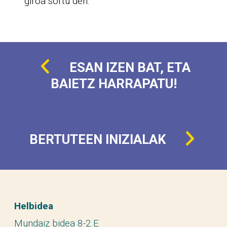
giroa sortu den.
ESAN IZEN BAT, ETA
BAIETZ HARRAPATU!
BERTUTEEN INIZIALAK
Helbidea
Mundaiz bidea 8-2.E