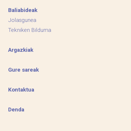
Baliabideak
Jolasgunea
Tekniken Bilduma
Argazkiak
Gure sareak
Kontaktua
Denda