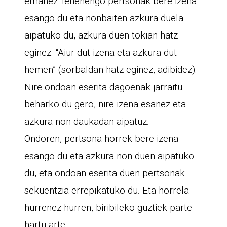
emanez: lehenengo pertsonak bere izena
esango du eta nonbaiten azkura duela
aipatuko du, azkura duen tokian hatz
eginez. “Aiur dut izena eta azkura dut
hemen” (sorbaldan hatz eginez, adibidez).
Nire ondoan eserita dagoenak jarraitu
beharko du gero, nire izena esanez eta
azkura non daukadan aipatuz.
Ondoren, pertsona horrek bere izena
esango du eta azkura non duen aipatuko
du, eta ondoan eserita duen pertsonak
sekuentzia errepikatuko du. Eta horrela
hurrenez hurren, biribileko guztiek parte
hartu arte.