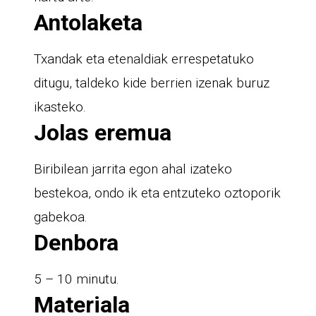
Antolaketa
Txandak eta etenaldiak errespetatuko
ditugu, taldeko kide berrien izenak buruz
ikasteko.
Jolas eremua
Biribilean jarrita egon ahal izateko
bestekoa, ondo ik eta entzuteko oztoporik
gabekoa.
Denbora
5 – 10 minutu.
Materiala