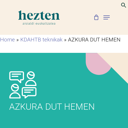
Skip
to
Menu
Close
main
Menu
content
Home
»
KDAHTB teknikak
»
AZKURA DUT HEMEN
AZKURA DUT HEMEN