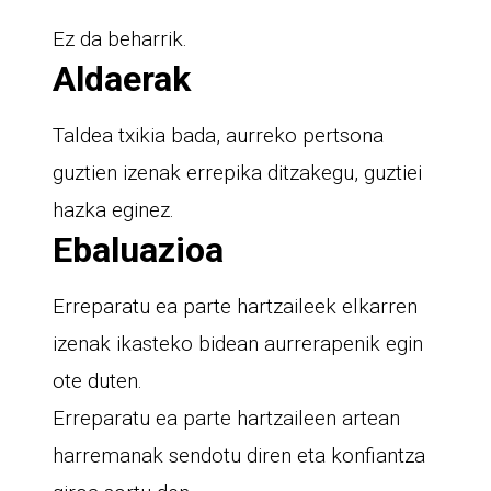
Ez da beharrik.
Aldaerak
Taldea txikia bada, aurreko pertsona
guztien izenak errepika ditzakegu, guztiei
hazka eginez.
Ebaluazioa
Erreparatu ea parte hartzaileek elkarren
izenak ikasteko bidean aurrerapenik egin
ote duten.
Erreparatu ea parte hartzaileen artean
harremanak sendotu diren eta konfiantza