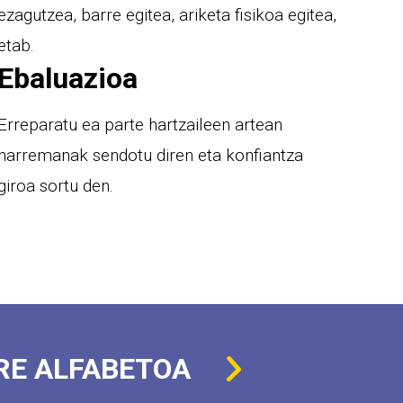
ezagutzea, barre egitea, ariketa fisikoa egitea,
etab.
Ebaluazioa
Erreparatu ea parte hartzaileen artean
harremanak sendotu diren eta konfiantza
giroa sortu den.
RE ALFABETOA