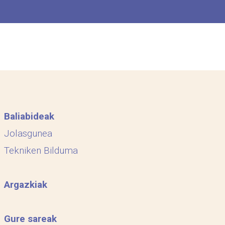
Baliabideak
Jolasgunea
Tekniken Bilduma
Argazkiak
Gure sareak