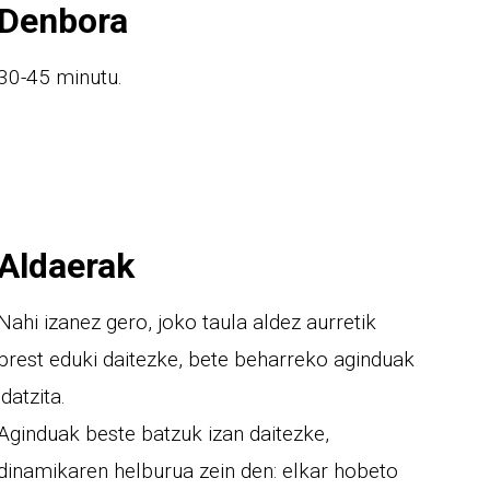
Denbora
30-45 minutu.
Aldaerak
Nahi izanez gero, joko taula aldez aurretik
prest eduki daitezke, bete beharreko aginduak
idatzita.
Aginduak beste batzuk izan daitezke,
dinamikaren helburua zein den: elkar hobeto