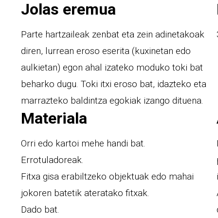
Jolas eremua
Parte hartzaileak zenbat eta zein adinetakoak
diren, lurrean eroso eserita (kuxinetan edo
aulkietan) egon ahal izateko moduko toki bat
beharko dugu. Toki itxi eroso bat, idazteko eta
marrazteko baldintza egokiak izango dituena.
Materiala
Orri edo kartoi mehe handi bat.
Errotuladoreak.
Fitxa gisa erabiltzeko objektuak edo mahai
jokoren batetik ateratako fitxak.
Dado bat.