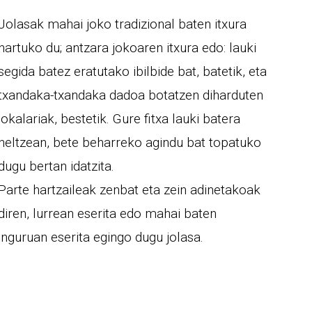
Jolasak mahai joko tradizional baten itxura
hartuko du; antzara jokoaren itxura edo: lauki
segida batez eratutako ibilbide bat, batetik, eta
txandaka-txandaka dadoa botatzen diharduten
jokalariak, bestetik. Gure fitxa lauki batera
heltzean, bete beharreko agindu bat topatuko
dugu bertan idatzita.
Parte hartzaileak zenbat eta zein adinetakoak
diren, lurrean eserita edo mahai baten
inguruan eserita egingo dugu jolasa.