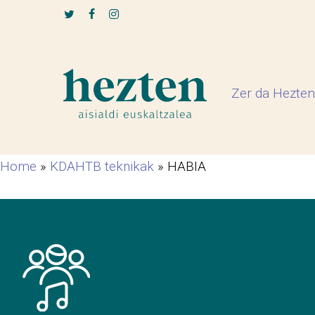
Skip
twitter
facebook
instagram
to
main
content
Zer da Hezten
Home
»
KDAHTB teknikak
»
HABIA