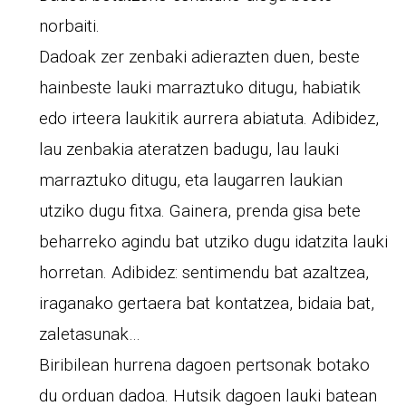
norbaiti.
Dadoak zer zenbaki adierazten duen, beste
hainbeste lauki marraztuko ditugu, habiatik
edo irteera laukitik aurrera abiatuta. Adibidez,
lau zenbakia ateratzen badugu, lau lauki
marraztuko ditugu, eta laugarren laukian
utziko dugu fitxa. Gainera, prenda gisa bete
beharreko agindu bat utziko dugu idatzita lauki
horretan. Adibidez: sentimendu bat azaltzea,
iraganako gertaera bat kontatzea, bidaia bat,
zaletasunak…
Biribilean hurrena dagoen pertsonak botako
du orduan dadoa. Hutsik dagoen lauki batean