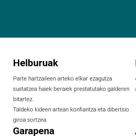
Helburuak
Parte hartzaileen arteko elkar ezagutza
sustatzea haiek beraiek prestatutako galderen
bitartez.
Taldeko kideen artean konfiantza eta dibertsio
giroa sortzea.
Garapena