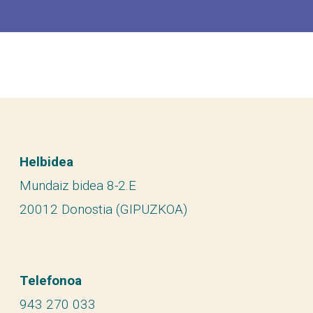
Helbidea
Mundaiz bidea 8-2.E
20012 Donostia (GIPUZKOA)
Telefonoa
943 270 033