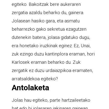
egiteko. Bakoitzak bere aukeraren
zergatia azaldu beharko du, gainera.
Jolasean hasiko gara, eta asmatu
beharrezko gako sekretua ezagutzen
dutenekin batera, jolasa gidatuko dugu,
era honetako iruzkinak eginez: Ez, Unai,
zuk ezingo duzu kantinplora eraman, hori
Karlosek eraman beharko du. Zuk
zergatik ez duzu urdaiazpikoa eramaten,
arratsaldekoa egiteko?
Antolaketa
Jolas hau egiteko, parte hartzaileetako
bat edo bi jolasaren jakinaren gainean