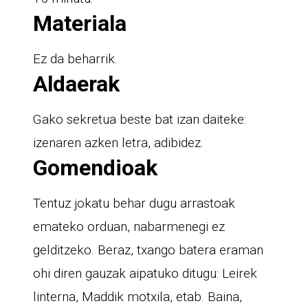
Materiala
Ez da beharrik.
Aldaerak
Gako sekretua beste bat izan daiteke:
izenaren azken letra, adibidez.
Gomendioak
Tentuz jokatu behar dugu arrastoak
emateko orduan, nabarmenegi ez
gelditzeko. Beraz, txango batera eraman
ohi diren gauzak aipatuko ditugu: Leirek
linterna, Maddik motxila, etab. Baina,