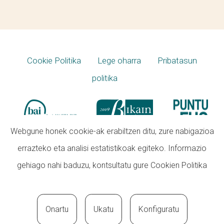
Cookie Politika
Lege oharra
Pribatasun
politika
Webgune honek cookie-ak erabiltzen ditu, zure nabigazioa
errazteko eta analisi estatistikoak egiteko. Informazio
gehiago nahi baduzu, kontsultatu gure
Cookien Politika
Onartu
Ukatu
Konfiguratu