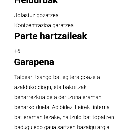
Jolastuz gozatzea.
Kontzentrazioa garatzea.
Parte hartzaileak
+6
Garapena
Taldeari txango bat egitera goazela
azalduko diogu, eta bakoitzak
beharrezkoa dela deritzona eraman
beharko duela. Adibidez: Leirek linterna
bat eraman lezake, haitzulo bat topatzen
badugu edo gaua sartzen bazaigu argia