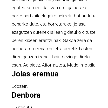
egotea komeni da. Izan ere, gainerako
parte hartzaileek gako sekretu bat aurkitu
beharko dute, eta horretarako, jolasa
ezagutzen dutenek isilean gidatuko dituzte
beren kideen erantzunak. Gakoa zera da:
norberaren izenaren letra beretik hasten
diren gauzen izenak baino ezingo direla
esan. Adibidez: Aitor aiztoa, Maddi motxila.
Jolas eremua
Edozein.
Denbora
15 minutu.