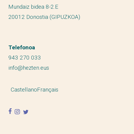
Mundaiz bidea 8-2.E
20012 Donostia (GIPUZKOA)
Telefonoa
943 270 033
info@hezten.eus
Castellano
Français
facebook
instagram
twitter