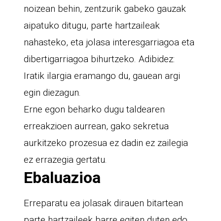
noizean behin, zentzurik gabeko gauzak
aipatuko ditugu, parte hartzaileak
nahasteko, eta jolasa interesgarriagoa eta
dibertigarriagoa bihurtzeko. Adibidez:
Iratik ilargia eramango du, gauean argi
egin diezagun.
Erne egon beharko dugu taldearen
erreakzioen aurrean, gako sekretua
aurkitzeko prozesua ez dadin ez zailegia
ez errazegia gertatu.
Ebaluazioa
Erreparatu ea jolasak dirauen bitartean
parte hartzaileek barre egiten duten edo