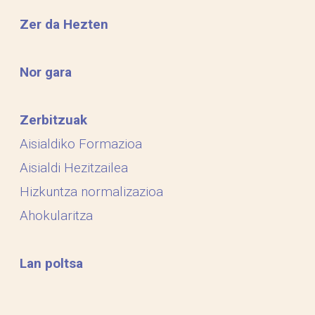
Zer da Hezten
Nor gara
Zerbitzuak
Aisialdiko Formazioa
Aisialdi Hezitzailea
Hizkuntza normalizazioa
Ahokularitza
Lan poltsa