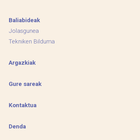
Baliabideak
Jolasgunea
Tekniken Bilduma
Argazkiak
Gure sareak
Kontaktua
Denda