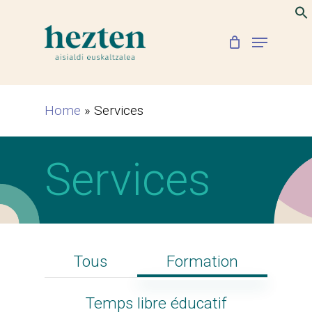
Skip
to
Menu
Close
main
Menu
content
Home
»
Services
Services
Tous
Formation
Temps libre éducatif