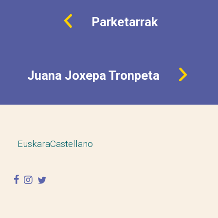
Parketarrak
Juana Joxepa Tronpeta
Euskara
Castellano
facebook
instagram
twitter