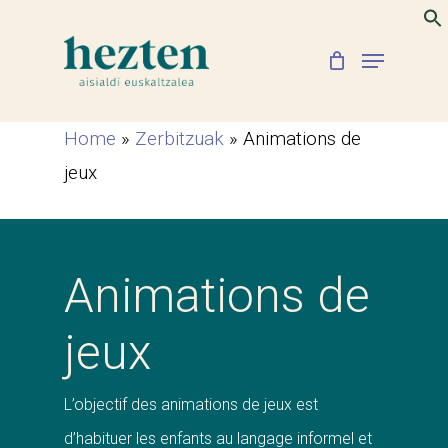
Skip
to
Menu
Close
main
Menu
content
Home
»
Zerbitzuak
»
Animations de
jeux
Animations de
jeux
L’objectif des animations de jeux est
d’habituer les enfants au langage informel et