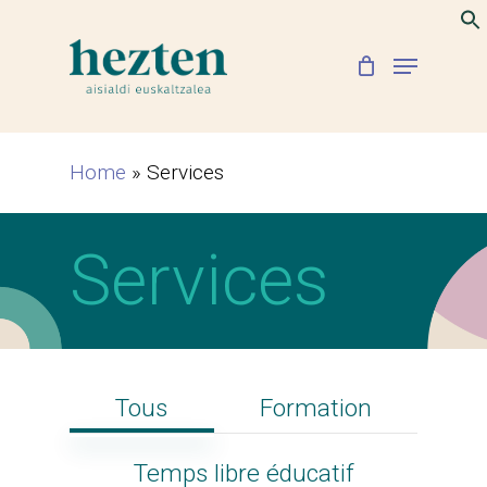
Skip
to
Menu
Close
main
Menu
content
Home
»
Services
Services
Tous
Formation
Temps libre éducatif