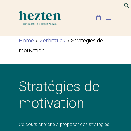
Skip
to
Menu
Close
main
Menu
content
Home
»
Zerbitzuak
»
Stratégies de
motivation
Stratégies de
motivation
Ce cours cherche à proposer des stratégies