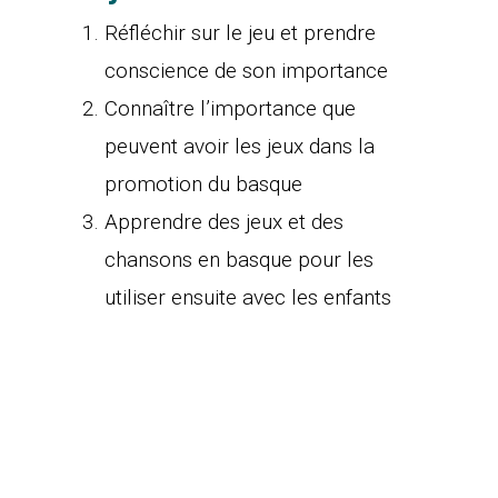
Réfléchir sur le jeu et prendre
conscience de son importance
Connaître l’importance que
peuvent avoir les jeux dans la
promotion du basque
Apprendre des jeux et des
chansons en basque pour les
utiliser ensuite avec les enfants