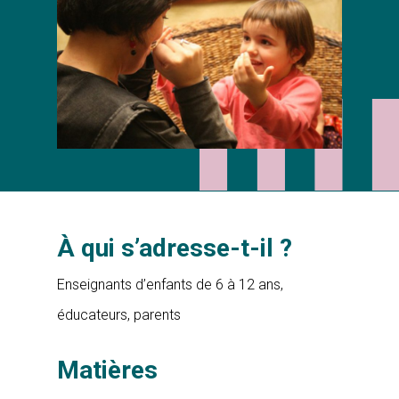
À qui s’adresse-t-il ?
Enseignants d’enfants de 6 à 12 ans,
éducateurs, parents
Matières