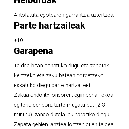
Antolatuta egotearen garrantzia aztertzea.
Parte hartzaileak
+10
Garapena
Taldea bitan banatuko dugu eta zapatak
kentzeko eta zaku batean gordetzeko
eskatuko diegu parte hartzaileei.
Zakua ondo itxi ondoren, egin beharrekoa
egiteko denbora tarte mugatu bat (2-3
minutu) izango dutela jakinaraziko diegu.
Zapata gehien janztea lortzen duen taldea