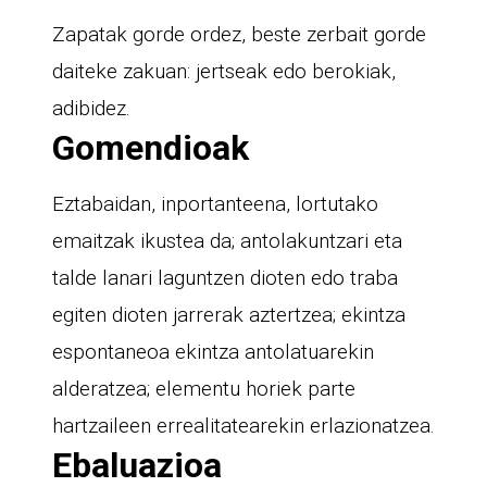
Zapatak gorde ordez, beste zerbait gorde
daiteke zakuan: jertseak edo berokiak,
adibidez.
Gomendioak
Eztabaidan, inportanteena, lortutako
emaitzak ikustea da; antolakuntzari eta
talde lanari laguntzen dioten edo traba
egiten dioten jarrerak aztertzea; ekintza
espontaneoa ekintza antolatuarekin
alderatzea; elementu horiek parte
hartzaileen errealitatearekin erlazionatzea.
Ebaluazioa