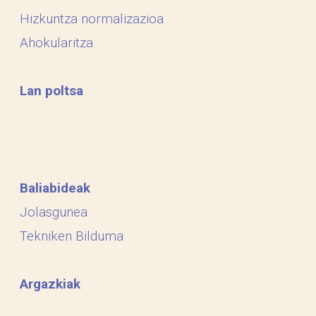
Hizkuntza normalizazioa
Ahokularitza
Lan poltsa
Baliabideak
Jolasgunea
Tekniken Bilduma
Argazkiak