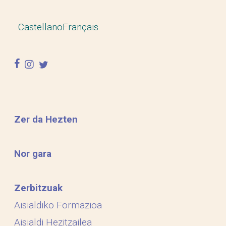
Castellano
Français
facebook
instagram
twitter
Zer da Hezten
Nor gara
Zerbitzuak
Aisialdiko Formazioa
Aisialdi Hezitzailea