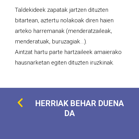
Taldekideek zapatak jartzen dituzten
bitartean, aztertu nolakoak diren haien
arteko harremanak (menderatzaileak,
menderatuak, buruzagiak…).
Aintzat hartu parte hartzaileek amaierako
hausnarketan egiten dituzten iruzkinak.
HERRIAK BEHAR DUENA
DA