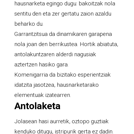
hausnarketa egingo dugu: bakoitzak nola
sentitu den eta zer gertatu zaion azaldu
beharko du.
Garrantzitsua da dinamikaren garapena
nola joan den berrikustea. Hortik abiatuta,
antolakuntzaren alderdi nagusiak
aztertzen hasiko gara.
Komenigarria da bizitako esperientziak
idatzita jasotzea, hausnarketarako
elementuak izatearren.
Antolaketa
Jolasean hasi aurretik, oztopo guztiak
kenduko ditugu, istripurik gerta ez dadin.