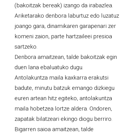
(bakoitzak bereak) izango da irabazlea.
Ariketarako denbora laburtuz edo luzatuz
joango gara, dinamikaren garapenari zer
komeni zaion, parte hartzaileei presioa
sartzeko.
Denbora amaitzean, talde bakoitzak egin
duen lana ebaluatuko dugu.
Antolakuntza maila kaxkarra erakutsi
badute, minutu batzuk emango dizkiegu
euren artean hitz egiteko, antolakuntza
maila hobetzea lortze aldera. Ondoren,
zapatak bilatzeari ekingo diogu berriro.
Bigarren saioa amaitzean, talde