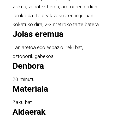
Zakua, zapatez betea, aretoaren erdian
jarriko da. Taldeak zakuaren inguruan
kokatuko dira, 2-3 metroko tarte batera.
Jolas eremua
Lan aretoa edo espazio ireki bat,
oztoporik gabekoa.
Denbora
20 minutu.
Materiala
Zaku bat.
Aldaerak