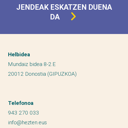
JENDEAK ESKATZEN DUENA
DA
Helbidea
Mundaiz bidea 8-2.E
20012 Donostia (GIPUZKOA)
Telefonoa
943 270 033
info@hezten.eus