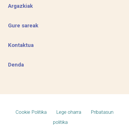
Argazkiak
Gure sareak
Kontaktua
Denda
Cookie Politika
Lege oharra
Pribatasun
politika