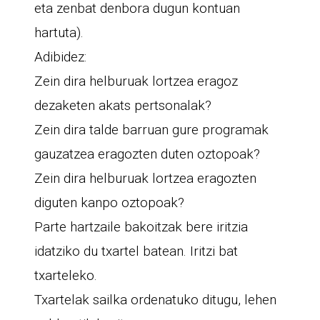
eta zenbat denbora dugun kontuan
hartuta).
Adibidez:
Zein dira helburuak lortzea eragoz
dezaketen akats pertsonalak?
Zein dira talde barruan gure programak
gauzatzea eragozten duten oztopoak?
Zein dira helburuak lortzea eragozten
diguten kanpo oztopoak?
Parte hartzaile bakoitzak bere iritzia
idatziko du txartel batean. Iritzi bat
txarteleko.
Txartelak sailka ordenatuko ditugu, lehen