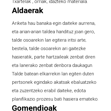
Txartelak , orriak, idazteko materiala.
Aldaerak
Ariketa hau banaka egin daiteke aurrena,
eta arian-arian taldea handituz joan gero,
talde osoarekin lan egitera iritsi arte;
bestela, talde osoarekin ari gaitezke
hasieratik, parte hartzaileak zenbat diren
eta lanerako zenbat denbora daukagun.
Talde batean elkarrekin lan egiten duten
pertsonek egindako akatsak ebaluatzeko
eta zuzentzeko erabil daiteke, edota
planifikazio prozesu bati hasiera emateko.
Gomendioak