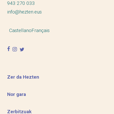
943 270 033
info@hezten.eus
Castellano
Français
facebook
instagram
twitter
Zer da Hezten
Nor gara
Zerbitzuak