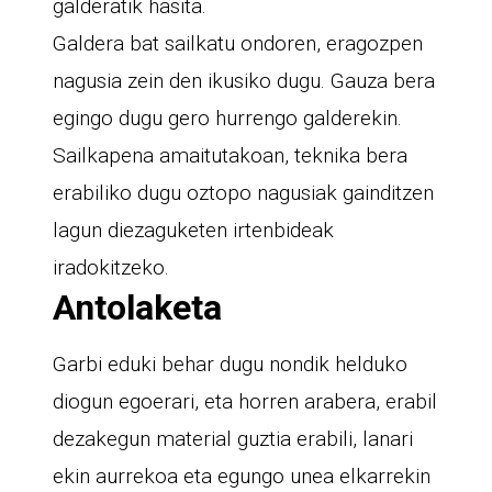
galderatik hasita.
Galdera bat sailkatu ondoren, eragozpen
nagusia zein den ikusiko dugu. Gauza bera
egingo dugu gero hurrengo galderekin.
Sailkapena amaitutakoan, teknika bera
erabiliko dugu oztopo nagusiak gainditzen
lagun diezaguketen irtenbideak
iradokitzeko.
Antolaketa
Garbi eduki behar dugu nondik helduko
diogun egoerari, eta horren arabera, erabil
dezakegun material guztia erabili, lanari
ekin aurrekoa eta egungo unea elkarrekin