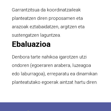
Garrantzitsua da koordinatzaileak
planteatzen diren proposamen eta
arazoak eztabaidatzen, argitzen eta
sustengatzen laguntzea.
Ebaluazioa
Denbora tarte nahikoa igarotzen utzi
ondoren (egoeraren arabera, luzeagoa
edo laburragoa), erreparatu ea dinamikan
planteatutako egoerak aintzat hartu diren.