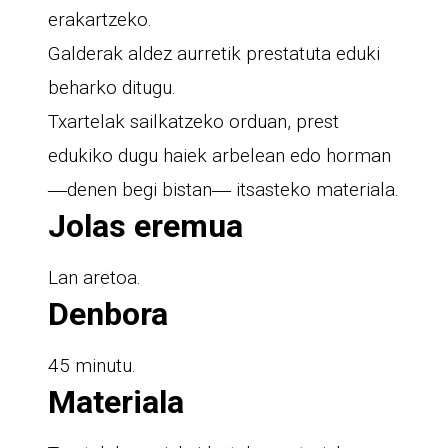
erakartzeko.
Galderak aldez aurretik prestatuta eduki
beharko ditugu.
Txartelak sailkatzeko orduan, prest
edukiko dugu haiek arbelean edo horman
―denen begi bistan― itsasteko materiala.
Jolas eremua
Lan aretoa.
Denbora
45 minutu.
Materiala