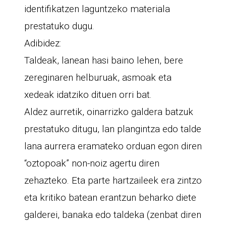
identifikatzen laguntzeko materiala
prestatuko dugu.
Adibidez:
Taldeak, lanean hasi baino lehen, bere
zereginaren helburuak, asmoak eta
xedeak idatziko dituen orri bat.
Aldez aurretik, oinarrizko galdera batzuk
prestatuko ditugu, lan plangintza edo talde
lana aurrera eramateko orduan egon diren
“oztopoak” non-noiz agertu diren
zehazteko. Eta parte hartzaileek era zintzo
eta kritiko batean erantzun beharko diete
galderei, banaka edo taldeka (zenbat diren