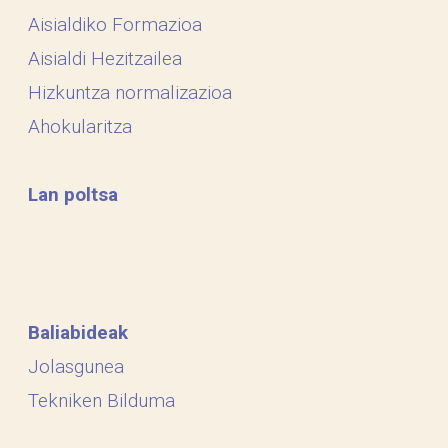
Aisialdiko Formazioa
Aisialdi Hezitzailea
Hizkuntza normalizazioa
Ahokularitza
Lan poltsa
Baliabideak
Jolasgunea
Tekniken Bilduma