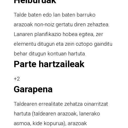
Talde baten edo lan baten barruko
arazoak non-noiz gertatu diren zehaztea.
Lanaren planifikazio hobea egitea, zer
elementu ditugun eta zein oztopo gainditu
behar ditugun kontuan hartuta.
Parte hartzaileak
+2
Garapena
Taldearen errealitate zehatza oinarritzat
hartuta (taldearen arazoak, lanerako
asmoa, kide kopurua), arazoak