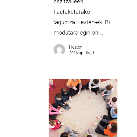
hezitzaileen
hautaketarako
laguntza Hezten-ek. Bi
modutara egin ohi…
Hezten
2016 apirila, 1