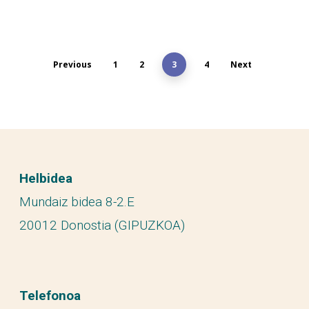
Previous
1
2
3
4
Next
Helbidea
Mundaiz bidea 8-2.E
20012 Donostia (GIPUZKOA)
Telefonoa