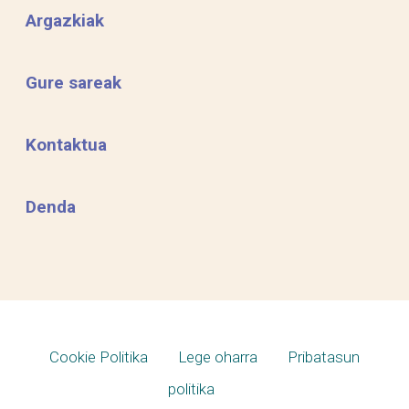
Argazkiak
Gure sareak
Kontaktua
Denda
Cookie Politika
Lege oharra
Pribatasun
politika