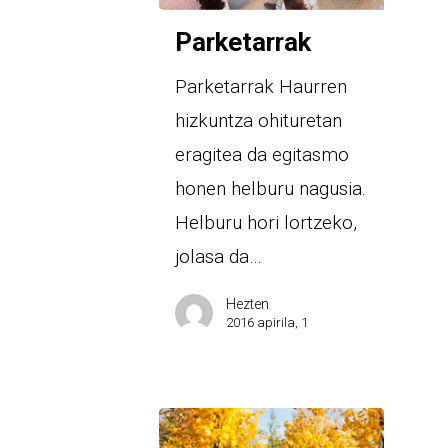
Parketarrak
Parketarrak Haurren
hizkuntza ohituretan
eragitea da egitasmo
honen helburu nagusia.
Helburu hori lortzeko,
jolasa da…
Hezten
2016 apirila, 1