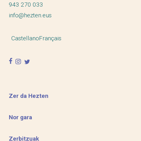
943 270 033
info@hezten.eus
Castellano
Français
facebook
instagram
twitter
Zer da Hezten
Nor gara
Zerbitzuak