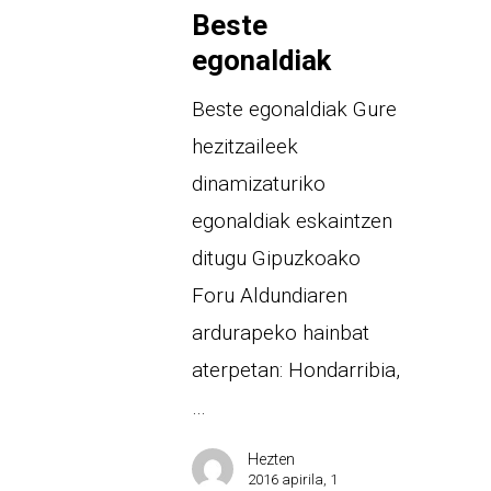
Beste
egonaldiak
Beste egonaldiak Gure
hezitzaileek
dinamizaturiko
egonaldiak eskaintzen
ditugu Gipuzkoako
Foru Aldundiaren
ardurapeko hainbat
aterpetan: Hondarribia,
…
Hezten
2016 apirila, 1