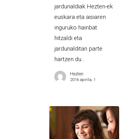
jardunaldiak Hezten-ek
euskara eta aisiaren
inguruko hainbat
hitzaldi eta
jardunalditan parte
hartzen du…
Hezten
2016 apirila, 1