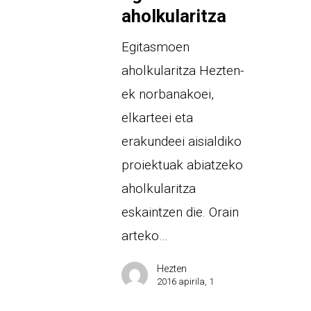
aholkularitza
Egitasmoen
aholkularitza Hezten-
ek norbanakoei,
elkarteei eta
erakundeei aisialdiko
proiektuak abiatzeko
aholkularitza
eskaintzen die. Orain
arteko…
Hezten
2016 apirila, 1