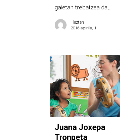
gaietan trebatzea da,…
Hezten
2016 apirila, 1
Juana Joxepa
Tronpeta