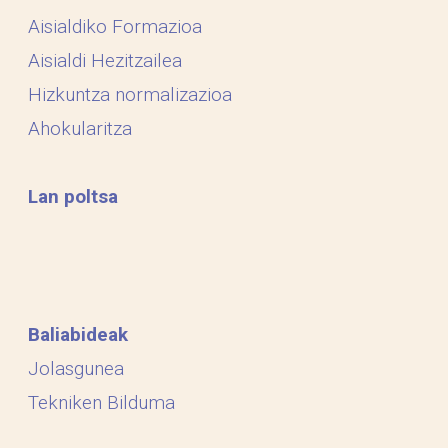
Aisialdiko Formazioa
Aisialdi Hezitzailea
Hizkuntza normalizazioa
Ahokularitza
Lan poltsa
Baliabideak
Jolasgunea
Tekniken Bilduma