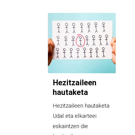
Hezitzaileen
hautaketa
Hezitzaileen hautaketa
Udal eta elkarteei
eskaintzen die