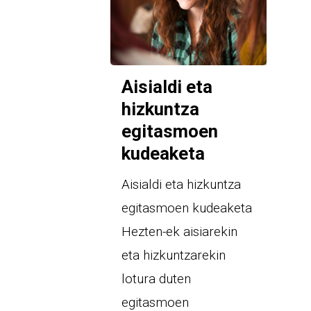
Aisialdi eta
hizkuntza
egitasmoen
kudeaketa
Aisialdi eta hizkuntza
egitasmoen kudeaketa
Hezten-ek aisiarekin
eta hizkuntzarekin
lotura duten
egitasmoen