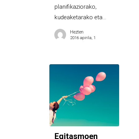
planifikaziorako,
kudeaketarako eta…
Hezten
2016 apirila, 1
Egitasmoen