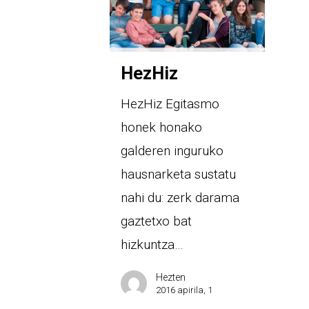
HezHiz
HezHiz Egitasmo
honek honako
galderen inguruko
hausnarketa sustatu
nahi du: zerk darama
gaztetxo bat
hizkuntza…
Hezten
2016 apirila, 1