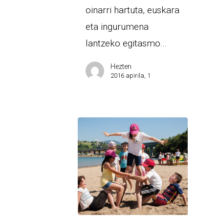
oinarri hartuta, euskara
eta ingurumena
lantzeko egitasmo…
Hezten
2016 apirila, 1