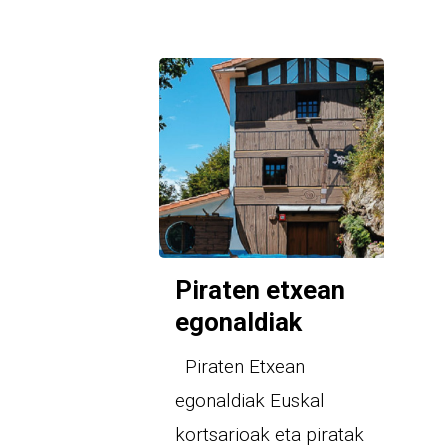
Piraten etxean
egonaldiak
Piraten Etxean
egonaldiak Euskal
kortsarioak eta piratak