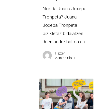
Nor da Juana Joxepa
Tronpeta? Juana
Joxepa Tronpeta
bizikletaz bidaiatzen
duen andre bat da eta…
Hezten
2016 apirila, 1