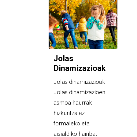
Jolas
Dinamizazioak
Jolas dinamizazioak
Jolas dinamizazioen
asmoa haurrak
hizkuntza ez
formaleko eta
aisialdiko hainbat