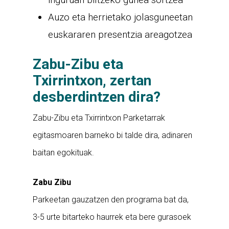
Auzo eta herrietako jolasguneetan
euskararen presentzia areagotzea
Zabu-Zibu eta
Txirrintxon, zertan
desberdintzen dira?
Zabu-Zibu eta Txirrintxon Parketarrak
egitasmoaren barneko bi talde dira, adinaren
baitan egokituak.
Zabu Zibu
Parkeetan gauzatzen den programa bat da,
3-5 urte bitarteko haurrek eta bere gurasoek