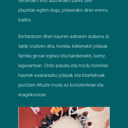
herrietako edo auzoetako parke zein
plazetan egiten dugu, jolaserako diren eremu
baitira.
Bertaratzen diren haurren adinaren arabera, bi
talde osatzen dira, honela, txikienekin jolasak
familia giroan eginez eta handienekin, berriz,
lagunartean. Ondo pasatu eta modu horretan
haurrek euskarazko jolasak eta bitartekoak
jasotzen dituzte modu ez kontzientean eta
eraginkorrean.