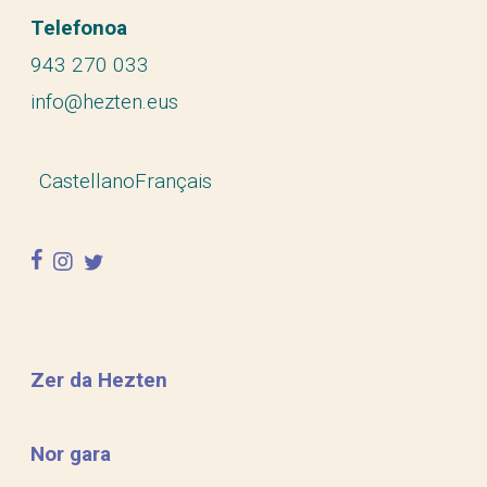
Telefonoa
943 270 033
info@hezten.eus
Castellano
Français
facebook
instagram
twitter
Zer da Hezten
Nor gara