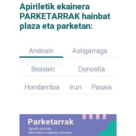
Apiriletik ekainera
PARKETARRAK hainbat
plaza eta parketan:
Andoain
Astigarraga
Beasain
Donostia
Hondarribia
Irun
Pasaia