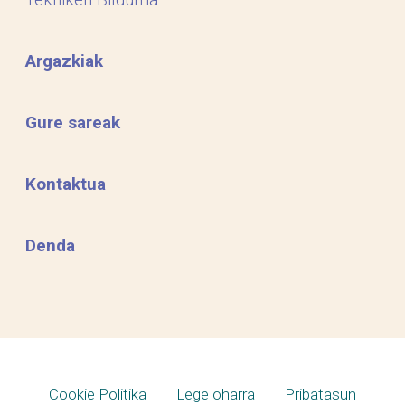
Argazkiak
Gure sareak
Kontaktua
Denda
Cookie Politika
Lege oharra
Pribatasun