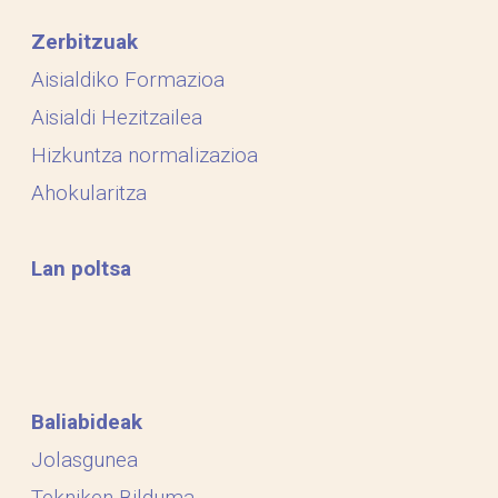
Zerbitzuak
Aisialdiko Formazioa
Aisialdi Hezitzailea
Hizkuntza normalizazioa
Ahokularitza
Lan poltsa
Baliabideak
Jolasgunea
Tekniken Bilduma