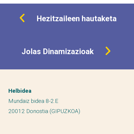
Hezitzaileen hautaketa
Jolas Dinamizazioak
Helbidea
Mundaiz bidea 8-2.E
20012 Donostia (GIPUZKOA)