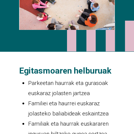
Egitasmoaren helburuak
Parkeetan haurrak eta gurasoak
euskaraz jolasten jartzea
Familiei eta haurrei euskaraz
jolasteko baliabideak eskaintzea
Familiak eta haurrak euskararen
inguruan biltzeko gunea sortzea