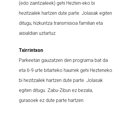
(edo zaintzaileek) gehi Hezten-eko bi
hezitzailek hartzen dute parte. Jolasak egiten
ditugu, hizkuntza transmisioa familian eta
aisialdian uztartuz.
Txirrintxon
Parkeetan gauzatzen den programa bat da
eta 6-9 urte bitarteko haurrek gehi Hezteneko
bi hezitzailek hartzen dute parte. Jolasak
egiten ditugu. Zabu-Zibun ez bezala,
gurasoek ez dute parte hartzen.