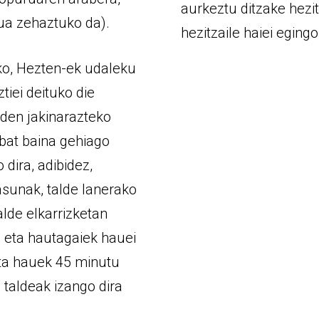
aurkeztu ditzake hezit
ua zehaztuko da).
hezitzaile haiei eging
ko, Hezten-ek udaleku
tiei deituko die
 den jakinarazteko
 bat baina gehiago
 dira, adibidez,
asunak, talde lanerako
lde elkarrizketan
 eta hautagaiek hauei
eta hauek 45 minutu
 taldeak izango dira