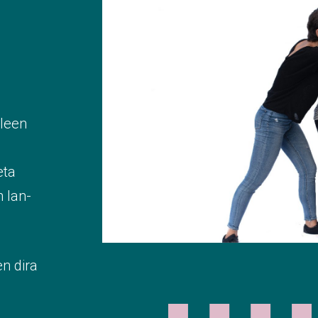
ileen
eta
 lan-
en dira