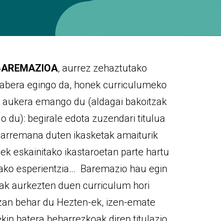
BAREMAZIOA
, aurrez zehaztutako
abera egingo da, honek curriculumeko
o aukera emango du (aldagai bakoitzak
 du): begirale edota zuzendari titulua
 harremana duten ikasketak amaiturik
olek eskainitako ikastaroetan parte hartu
ndako esperientzia… Baremazio hau egin
iak aurkezten duen curriculum hori
izan behar du Hezten-ek, izen-emate
kin batera beharrezkoak diren titulazio