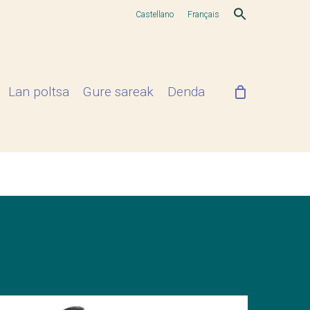
Castellano
Français
Lan poltsa
Gure sareak
Denda