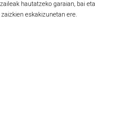
zaileak hautatzeko garaian, bai eta
o zaizkien eskakizunetan ere.