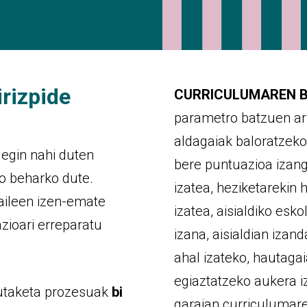
irizpide
CURRICULUMAREN 
parametro batzuen ar
aldagaiak baloratzek
egin nahi duten
bere puntuazioa izango
o beharko dute.
izatea, heziketarekin
aileen izen-emate
izatea, aisialdiko esk
zioari erreparatu
izana, aisialdian iza
ahal izateko, hautaga
egiaztatzeko aukera 
autaketa prozesuak
bi
garaian curriculumare