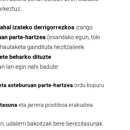
rkeztuz.
 ahal izateko derrigorrezkoa
izango
an parte-hartzea
(esandako egun, toki
hautaketa gaindituta hezitzaileek
ete beharko dituzte
 lan egin nahi badute:
eta asteburuan parte-hartzea
ordu kopuru
utasuna
eta jarrera positiboa erakustea
n, udalerri bakoitzak bere berezitasunak