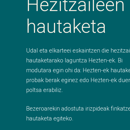
Hezitzaileen
hautaketa
Udal eta elkarteei eskaintzen die hezitza
hautaketarako laguntza Hezten-ek. Bi
modutara egin ohi da: Hezten-ek hautak
probak berak eginez edo Hezten-ek duen
poltsa erabiliz.
Bezeroarekin adostuta irizpideak finkatz
hautaketa egiteko.