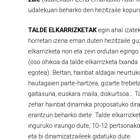
udalekuan beharko den hezitzaile kopur
TALDE ELKARRIZKETAK
egin ahal izate
horretan izena eman duten hezitzaile guz
elkarrizketa non eta zein ordutan egingo
(oso ohikoa da talde elkarrizketa txanda
egotea). Bertan, hainbat aldagai neurtuko
hautagaien parte-hartzea, gizarte trebet
gaitasuna, euskara maila, diskurtsoa… Ta
zehar hainbat dinamika proposatuko dira
erantzun beharko diete. Talde elkarrizk
inguruko iraungo dute, 10-12 pertsonako
eta bi dinamizatzaileek gidatuko dute.