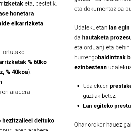
rrizketak
eta, bestetik,
eta dokumentazioa au
fase honetara
lde elkarrizketa
Udalekuetan
lan egin
da
hautaketa prozesu
eta orduan) eta behin 
 lortutako
hurrengo
baldintzak b
karrizketak % 60ko
ezinbestean
udalekuan
iz, % 40koa
).
n
Udalekuen
prestak
ren arabera
guztiak betez.
Lan egiteko prest
 hezitzaileei deituko
Ohar orokor hauez gai
opuruaren arabera,