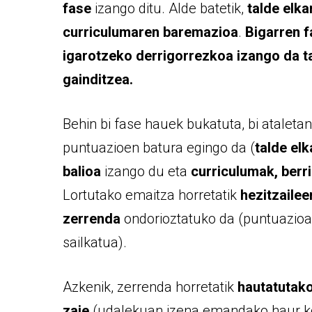
fase
izango ditu. Alde batetik,
talde elka
curriculumaren baremazioa
.
Bigarren 
igarotzeko derrigorrezkoa izango da ta
gainditzea.
Behin bi fase hauek bukatuta, bi ataletan
puntuazioen batura egingo da (
talde el
balioa
izango du eta
curriculumak, berr
Lortutako emaitza horretatik
hezitzailee
zerrenda
ondorioztatuko da (puntuazioa
sailkatua).
Azkenik, zerrenda horretatik
hautatutako
zaie
(udalekuan izena emandako haur k