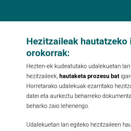
Hezitzaileak hautatzeko 
orokorrak:
Hezten-ek kudeatutako udalekuetan lan 
hezitzaileek,
hautaketa prozesu bat
igar
Horretarako udalekuak ezarritako hezitz
datei eta aurkeztu beharreko dokumenta
beharko zaio lehenengo.
Udalekuetan lan egiteko hezitzaileen h