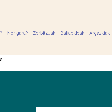
?
Nor gara?
Zerbitzuak
Baliabideak
Argazkiak
ta