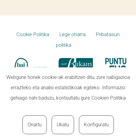
Cookie Politika
Lege oharra
Pribatasun
politika
Webgune honek cookie-ak erabiltzen ditu, zure nabigazioa
errazteko eta analisi estatistikoak egiteko. Informazio
gehiago nahi baduzu, kontsultatu gure
Cookien Politika
Onartu
Ukatu
Konfiguratu