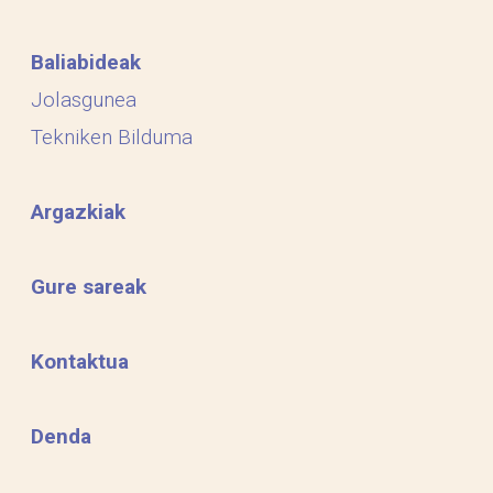
Baliabideak
Jolasgunea
Tekniken Bilduma
Argazkiak
Gure sareak
Kontaktua
Denda