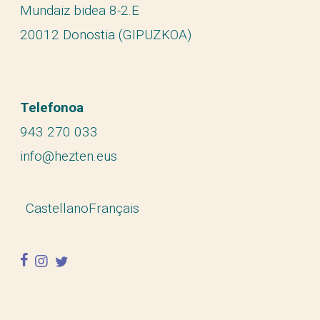
Mundaiz bidea 8-2.E
20012 Donostia (GIPUZKOA)
Telefonoa
943 270 033
info@hezten.eus
Castellano
Français
facebook
instagram
twitter