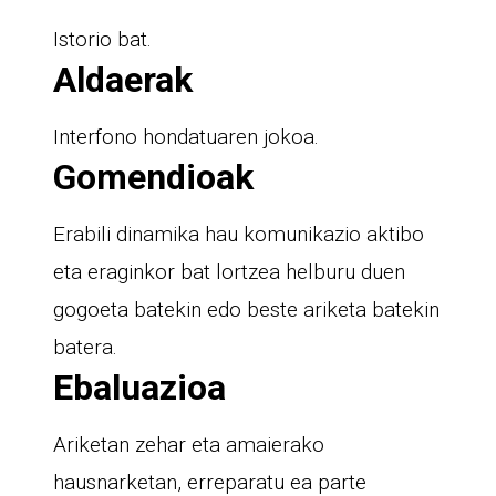
Istorio bat.
Aldaerak
Interfono hondatuaren jokoa.
Gomendioak
Erabili dinamika hau komunikazio aktibo
eta eraginkor bat lortzea helburu duen
gogoeta batekin edo beste ariketa batekin
batera.
Ebaluazioa
Ariketan zehar eta amaierako
hausnarketan, erreparatu ea parte