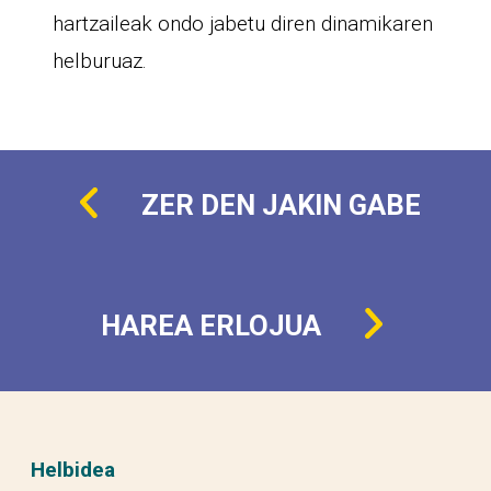
hartzaileak ondo jabetu diren dinamikaren
helburuaz.
ZER DEN JAKIN GABE
HAREA ERLOJUA
Helbidea