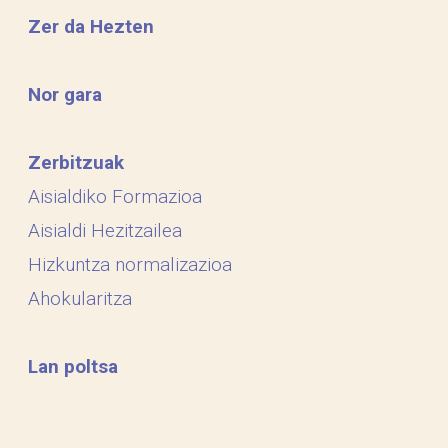
Zer da Hezten
Nor gara
Zerbitzuak
Aisialdiko Formazioa
Aisialdi Hezitzailea
Hizkuntza normalizazioa
Ahokularitza
Lan poltsa