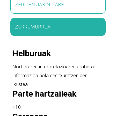
ZER DEN JAKIN GABE
ZURRUMURRUA
Helburuak
Norberaren interpretazioaren arabera
informazioa nola desitxuratzen den
ikustea.
Parte hartzaileak
+10