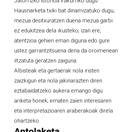
Jatorrizko istorioa irakurriko dugu.
Hausnarketa txiki bat dinamizatuko dugu,
mezua desitxuratzen duena mezua garbi
ez edukitzea dela ikusteko; izan ere,
atentzioa gehien eman diguna edo gure
ustez garrantzitsuena dena da oroimenean
iltzatuta geratzen zaiguna.
Albisteak eta gertaerak nola iristen
zaizkigun eta nola jakinarazten diren
eztabaidatzeko aukera emango digu
ariketa honek; ematen zaien interesaren
eta interpretazioaren araberakoak direla
ohartzeko.
Antolaketa