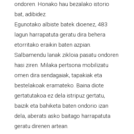
ondoren. Honako hau bezalako istorio
bat, adibidez.
Egunotako albiste batek dioenez, 483
lagun harrapatuta geratu dira behera
etorritako eraikin baten azpian.
Salbamendu lanak zikloia pasatu ondoren
hasi ziren. Milaka pertsona mobilizatu
omen dira sendagaiak, tapakiak eta
bestelakoak eramateko. Baina diote
gertatutakoa ez dela istripuz gertatu,
baizik eta bahiketa baten ondorio izan
dela, aberats asko baitago harrapatuta
geratu direnen artean.