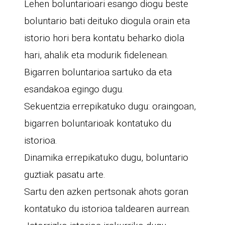
Lehen boluntarioari esango diogu beste
boluntario bati deituko diogula orain eta
istorio hori bera kontatu beharko diola
hari, ahalik eta modurik fidelenean.
Bigarren boluntarioa sartuko da eta
esandakoa egingo dugu.
Sekuentzia errepikatuko dugu: oraingoan,
bigarren boluntarioak kontatuko du
istorioa.
Dinamika errepikatuko dugu, boluntario
guztiak pasatu arte.
Sartu den azken pertsonak ahots goran
kontatuko du istorioa taldearen aurrean.