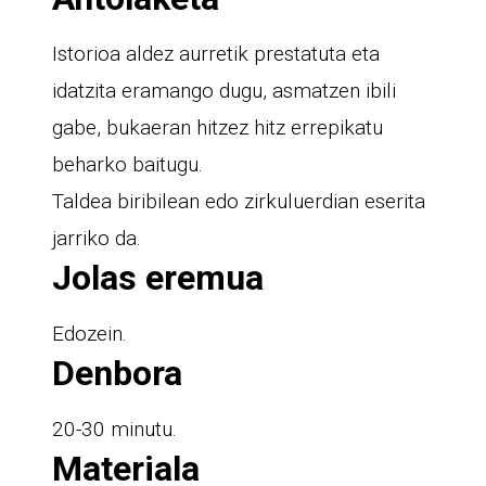
Istorioa aldez aurretik prestatuta eta
idatzita eramango dugu, asmatzen ibili
gabe, bukaeran hitzez hitz errepikatu
beharko baitugu.
Taldea biribilean edo zirkuluerdian eserita
jarriko da.
Jolas eremua
Edozein.
Denbora
20-30 minutu.
Materiala