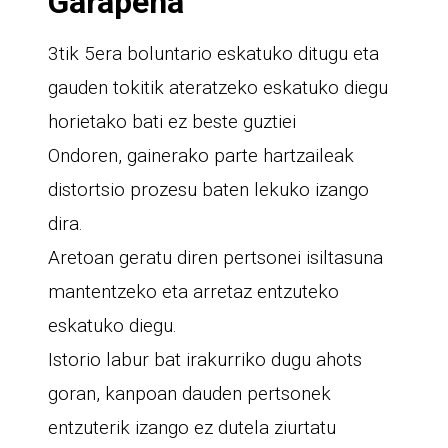
Garapena
3tik 5era boluntario eskatuko ditugu eta
gauden tokitik ateratzeko eskatuko diegu
horietako bati ez beste guztiei
Ondoren, gainerako parte hartzaileak
distortsio prozesu baten lekuko izango
dira.
Aretoan geratu diren pertsonei isiltasuna
mantentzeko eta arretaz entzuteko
eskatuko diegu.
Istorio labur bat irakurriko dugu ahots
goran, kanpoan dauden pertsonek
entzuterik izango ez dutela ziurtatu