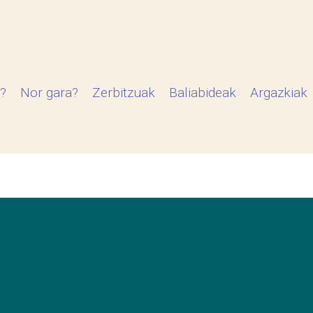
?
Nor gara?
Zerbitzuak
Baliabideak
Argazkiak