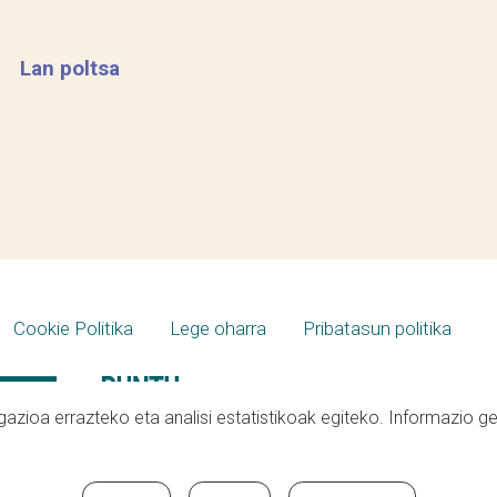
Lan poltsa
Cookie Politika
Lege oharra
Pribatasun politika
azioa errazteko eta analisi estatistikoak egiteko. Informazio g