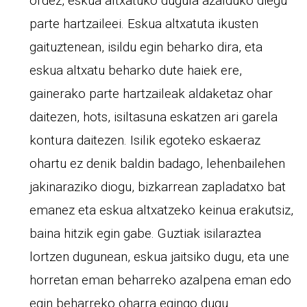
ordez, eskua altxatuko dugula azalduko diegu
parte hartzaileei. Eskua altxatuta ikusten
gaituztenean, isildu egin beharko dira, eta
eskua altxatu beharko dute haiek ere,
gainerako parte hartzaileak aldaketaz ohar
daitezen, hots, isiltasuna eskatzen ari garela
kontura daitezen. Isilik egoteko eskaeraz
ohartu ez denik baldin badago, lehenbailehen
jakinaraziko diogu, bizkarrean zapladatxo bat
emanez eta eskua altxatzeko keinua erakutsiz,
baina hitzik egin gabe. Guztiak isilaraztea
lortzen dugunean, eskua jaitsiko dugu, eta une
horretan eman beharreko azalpena eman edo
egin beharreko oharra egingo dugu.