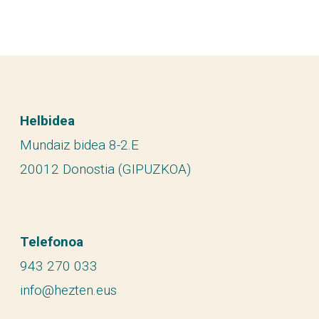
Helbidea
Mundaiz bidea 8-2.E
20012 Donostia (GIPUZKOA)
Telefonoa
943 270 033
info@hezten.eus