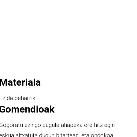
Materiala
Ez da beharrik.
Gomendioak
Gogoratu ezingo dugula ahapeka ere hitz egin
eskua altxatuta dugun bitartean, eta ondokoa