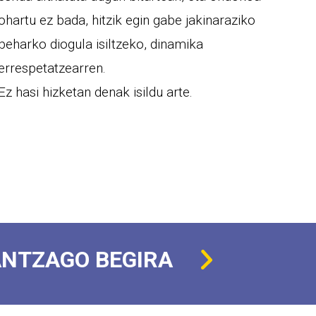
ohartu ez bada, hitzik egin gabe jakinaraziko
beharko diogula isiltzeko, dinamika
errespetatzearren.
Ez hasi hizketan denak isildu arte.
NTZAGO BEGIRA