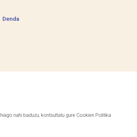
Denda
ehiago nahi baduzu, kontsultatu gure
Cookien Politika