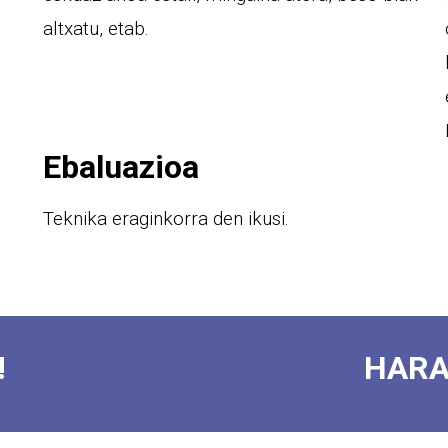
altxatu, etab.
Ebaluazioa
Teknika eraginkorra den ikusi.
!
HARA