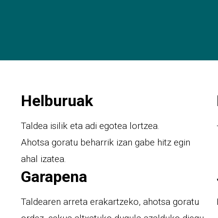
Helburuak
Taldea isilik eta adi egotea lortzea.
Ahotsa goratu beharrik izan gabe hitz egin
ahal izatea.
Garapena
Taldearen arreta erakartzeko, ahotsa goratu