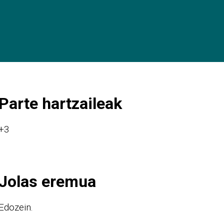
Parte hartzaileak
+3
Jolas eremua
Edozein.