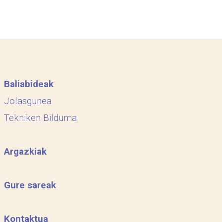
Baliabideak
Jolasgunea
Tekniken Bilduma
Argazkiak
Gure sareak
Kontaktua