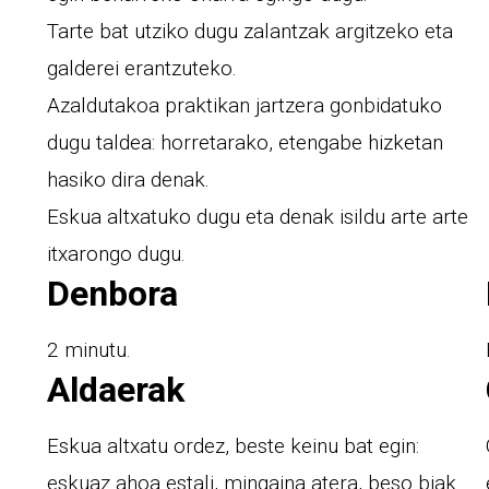
Tarte bat utziko dugu zalantzak argitzeko eta
galderei erantzuteko.
Azaldutakoa praktikan jartzera gonbidatuko
dugu taldea: horretarako, etengabe hizketan
hasiko dira denak.
Eskua altxatuko dugu eta denak isildu arte arte
itxarongo dugu.
Denbora
2 minutu.
Aldaerak
Eskua altxatu ordez, beste keinu bat egin:
eskuaz ahoa estali, mingaina atera, beso biak