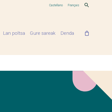
Castellano
Français
Lan poltsa
Gure sareak
Denda