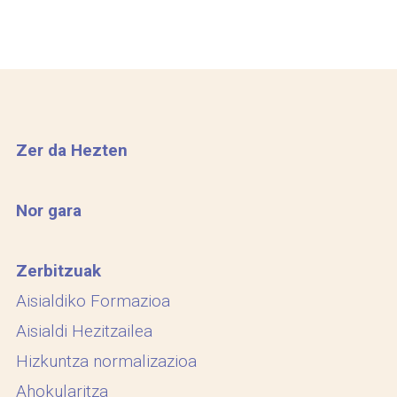
Zer da Hezten
Nor gara
Zerbitzuak
Aisialdiko Formazioa
Aisialdi Hezitzailea
Hizkuntza normalizazioa
Ahokularitza