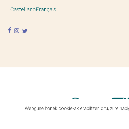
Castellano
Français
facebook
instagram
twitter
Webgune honek cookie-ak erabiltzen ditu, zure nabig