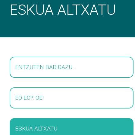
ESKUA ALTXATU
ENTZUTEN BADIDAZU…
EO-EO?: OE!
ESKUA ALTXATU