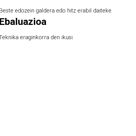
Beste edozein galdera edo hitz erabil daiteke.
Ebaluazioa
Teknika eraginkorra den ikusi.