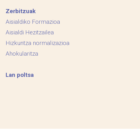
Zerbitzuak
Aisialdiko Formazioa
Aisialdi Hezitzailea
Hizkuntza normalizazioa
Ahokularitza
Lan poltsa