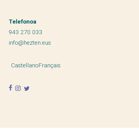
Telefonoa
943 270 033
info@hezten.eus
Castellano
Français
facebook
instagram
twitter