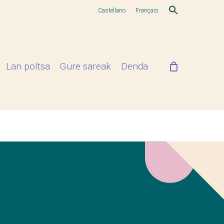
Castellano
Français
Lan poltsa
Gure sareak
Denda