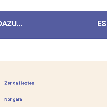
DAZU…
ES
Zer da Hezten
Nor gara