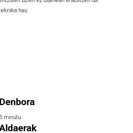
entzuten uzten ez duenean erabiltzen da
teknika hau.
Denbora
5 minutu.
Aldaerak