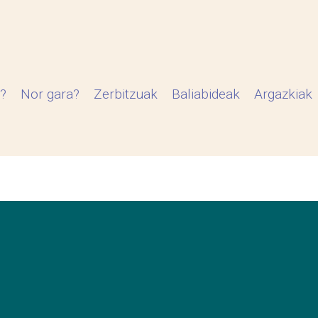
?
Nor gara?
Zerbitzuak
Baliabideak
Argazkiak