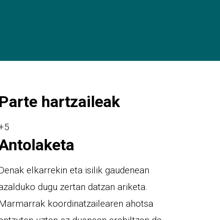
Parte hartzaileak
+5
Antolaketa
Denak elkarrekin eta isilik gaudenean
azalduko dugu zertan datzan ariketa.
Marmarrak koordinatzailearen ahotsa