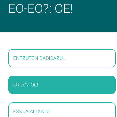
EO-EO?: OE!
ENTZUTEN BADIDAZU…
EO-EO?: OE!
ESKUA ALTXATU