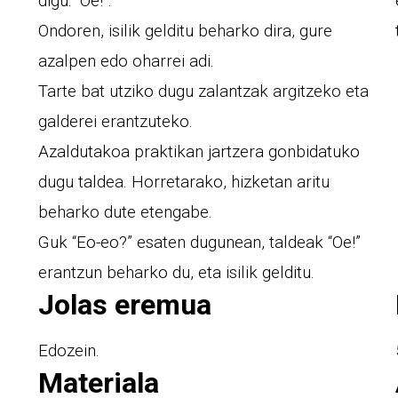
digu: “Oe!”.
Ondoren, isilik gelditu beharko dira, gure
azalpen edo oharrei adi.
Tarte bat utziko dugu zalantzak argitzeko eta
galderei erantzuteko.
Azaldutakoa praktikan jartzera gonbidatuko
dugu taldea. Horretarako, hizketan aritu
beharko dute etengabe.
Guk “Eo-eo?” esaten dugunean, taldeak “Oe!”
erantzun beharko du, eta isilik gelditu.
Jolas eremua
Edozein.
Materiala