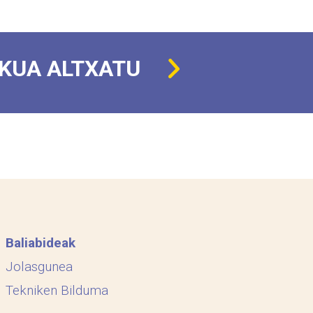
KUA ALTXATU
Baliabideak
Jolasgunea
Tekniken Bilduma