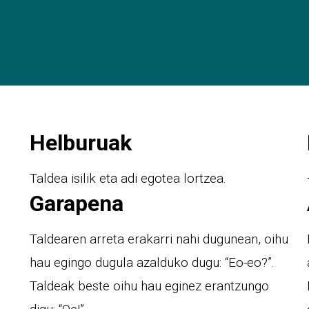
Helburuak
Taldea isilik eta adi egotea lortzea.
Garapena
Taldearen arreta erakarri nahi dugunean, oihu
hau egingo dugula azalduko dugu: “Eo-eo?”.
Taldeak beste oihu hau eginez erantzungo