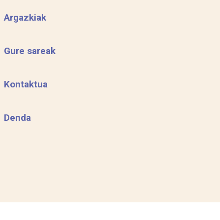
Argazkiak
Gure sareak
Kontaktua
Denda