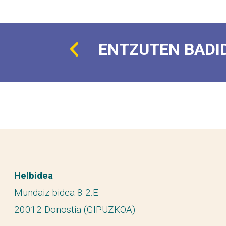
ENTZUTEN BADI
Helbidea
Mundaiz bidea 8-2.E
20012 Donostia (GIPUZKOA)