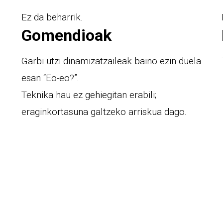
Ez da beharrik.
Gomendioak
Garbi utzi dinamizatzaileak baino ezin duela
esan “Eo-eo?”.
Teknika hau ez gehiegitan erabili;
eraginkortasuna galtzeko arriskua dago.