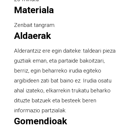
Materiala
Zenbait tangram.
Aldaerak
Alderantziz ere egin daiteke: taldeari pieza
guztiak eman, eta partaide bakoitzari,
berriz, egin beharreko irudia egiteko
argibideen zati bat baino ez. Irudia osatu
ahal izateko, elkarrekin trukatu beharko
dituzte batzuek eta besteek beren
informazio partzialak.
Gomendioak