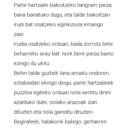
Parte hartzaile bakoitzeko tangram pieza
bana banatuko dugu, eta talde bakoitzari
irudi bat osatzeko eginkizuna emango
zaio.
Irudia osatzeko orduan, bada zorrotz bete
beharreko arau bat: nork bere pieza baino
ezingo du ukitu.
Behin talde guztiek lana amaitu ondoren,
eztabaidari ekingo diogu: parte hartzaileek
puzzlea egiteko orduan nola sentitu diren
azalduko dute, nolako arazoak izan
dituzten eta nola gainditu dituzten.
Begiraleek, halakorik balego, gertaeren