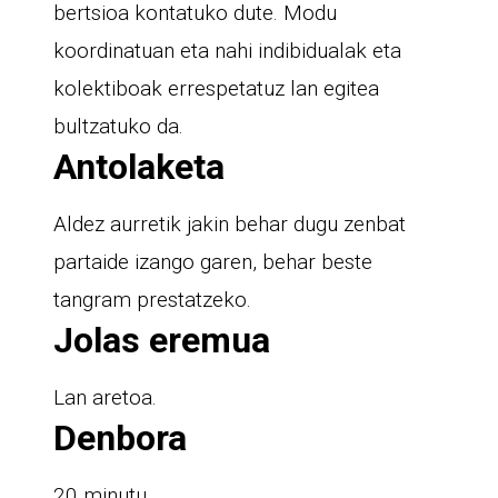
bertsioa kontatuko dute. Modu
koordinatuan eta nahi indibidualak eta
kolektiboak errespetatuz lan egitea
bultzatuko da.
Antolaketa
Aldez aurretik jakin behar dugu zenbat
partaide izango garen, behar beste
tangram prestatzeko.
Jolas eremua
Lan aretoa.
Denbora
20 minutu.