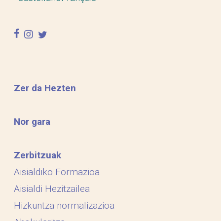
facebook
instagram
twitter
Zer da Hezten
Nor gara
Zerbitzuak
Aisialdiko Formazioa
Aisialdi Hezitzailea
Hizkuntza normalizazioa