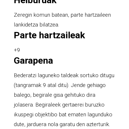
Zeregin komun batean, parte hartzaileen
lankidetza bilatzea.
Parte hartzaileak
+9
Garapena
Bederatzi laguneko taldeak sortuko ditugu
(tangramak 9 atal ditu). Jende gehiago
balego, begirale gisa gehituko dira
jolasera. Begiraleek gertaerei buruzko
ikuspegi objektibo bat ematen lagunduko
dute, jarduera nola garatu den azterturik.