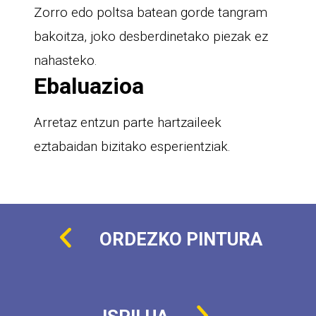
Zorro edo poltsa batean gorde tangram
bakoitza, joko desberdinetako piezak ez
nahasteko.
Ebaluazioa
Arretaz entzun parte hartzaileek
eztabaidan bizitako esperientziak.
ORDEZKO PINTURA