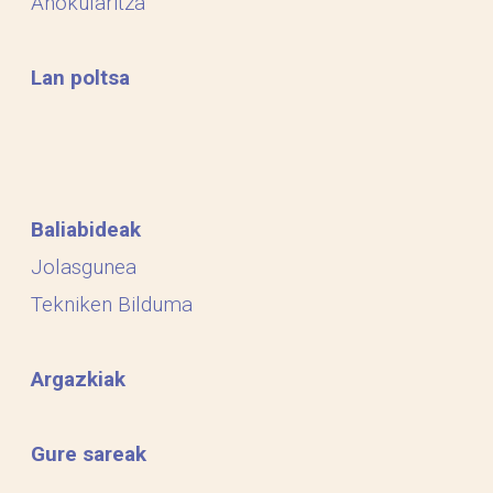
Ahokularitza
Lan poltsa
Baliabideak
Jolasgunea
Tekniken Bilduma
Argazkiak
Gure sareak