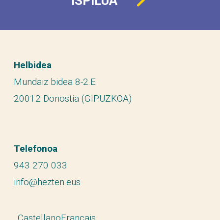
ISPILUA
Helbidea
Mundaiz bidea 8-2.E
20012 Donostia (GIPUZKOA)
Telefonoa
943 270 033
info@hezten.eus
Castellano
Français