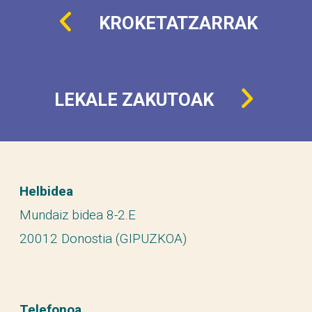
KROKETATZARRAK
LEKALE ZAKUTOAK
Helbidea
Mundaiz bidea 8-2.E
20012 Donostia (GIPUZKOA)
Telefonoa