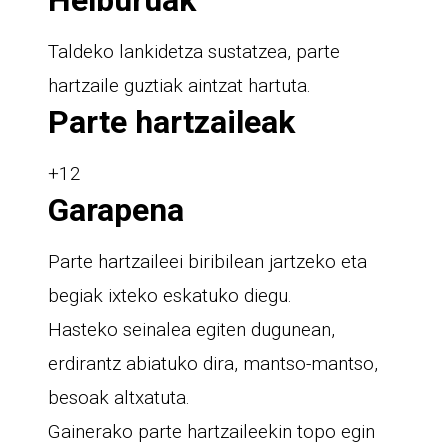
Taldeko lankidetza sustatzea, parte
hartzaile guztiak aintzat hartuta.
Parte hartzaileak
+12
Garapena
Parte hartzaileei biribilean jartzeko eta
begiak ixteko eskatuko diegu.
Hasteko seinalea egiten dugunean,
erdirantz abiatuko dira, mantso-mantso,
besoak altxatuta.
Gainerako parte hartzaileekin topo egin