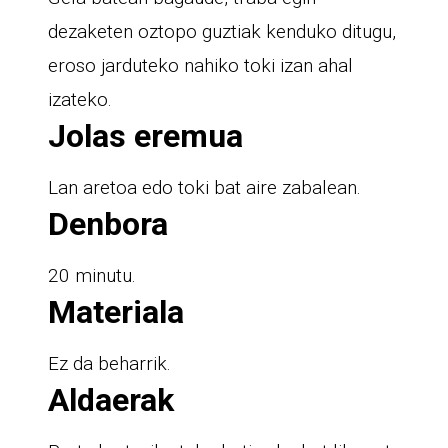
dezaketen oztopo guztiak kenduko ditugu,
eroso jarduteko nahiko toki izan ahal
izateko.
Jolas eremua
Lan aretoa edo toki bat aire zabalean.
Denbora
20 minutu.
Materiala
Ez da beharrik.
Aldaerak