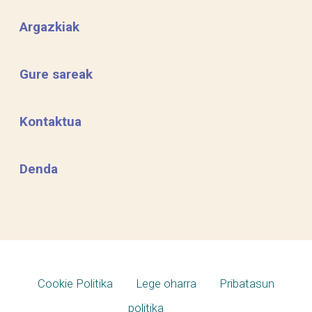
Argazkiak
Gure sareak
Kontaktua
Denda
Cookie Politika
Lege oharra
Pribatasun
politika