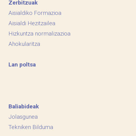
Zerbitzuak
Aisialdiko Formazioa
Aisialdi Hezitzailea
Hizkuntza normalizazioa
Ahokularitza
Lan poltsa
Baliabideak
Jolasgunea
Tekniken Bilduma