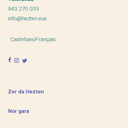
943 270 033
info@hezten.eus
Castellano
Français
facebook
instagram
twitter
Zer da Hezten
Nor gara