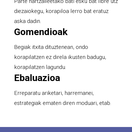
Parte hartzaileetako bati esku bat libre utz
diezaiokegu, korapiloa lerro bat eratuz
aska dadin.
Gomendioak
Begiak itxita dituztenean, ondo
korapilatzen ez direla ikusten badugu,
korapilatzen lagundu.
Ebaluazioa
Erreparatu ariketari, harremanei,
estrategiak ematen diren moduari, etab.