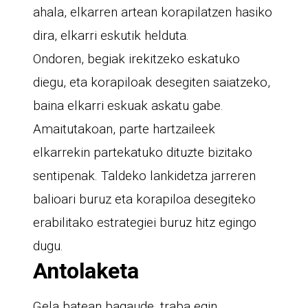
ahala, elkarren artean korapilatzen hasiko
dira, elkarri eskutik helduta.
Ondoren, begiak irekitzeko eskatuko
diegu, eta korapiloak desegiten saiatzeko,
baina elkarri eskuak askatu gabe.
Amaitutakoan, parte hartzaileek
elkarrekin partekatuko dituzte bizitako
sentipenak. Taldeko lankidetza jarreren
balioari buruz eta korapiloa desegiteko
erabilitako estrategiei buruz hitz egingo
dugu.
Antolaketa
Gela batean bagaude, traba egin