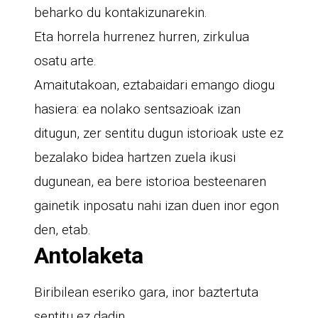
beharko du kontakizunarekin.
Eta horrela hurrenez hurren, zirkulua
osatu arte.
Amaitutakoan, eztabaidari emango diogu
hasiera: ea nolako sentsazioak izan
ditugun, zer sentitu dugun istorioak uste ez
bezalako bidea hartzen zuela ikusi
dugunean, ea bere istorioa besteenaren
gainetik inposatu nahi izan duen inor egon
den, etab.
Antolaketa
Biribilean eseriko gara, inor baztertuta
sentitu ez dadin.