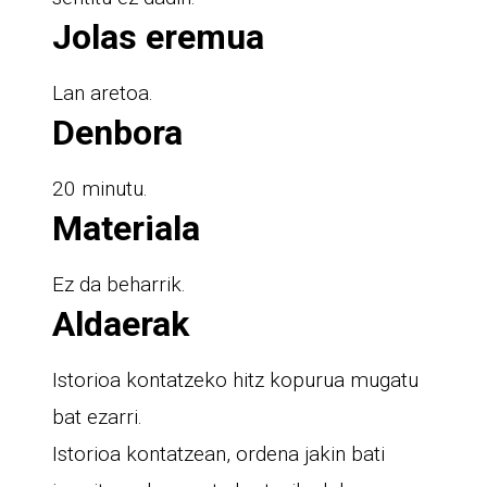
Jolas eremua
Lan aretoa.
Denbora
20 minutu.
Materiala
Ez da beharrik.
Aldaerak
Istorioa kontatzeko hitz kopurua mugatu
bat ezarri.
Istorioa kontatzean, ordena jakin bati