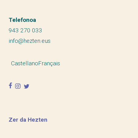
Telefonoa
943 270 033
info@hezten.eus
Castellano
Français
facebook
instagram
twitter
Zer da Hezten