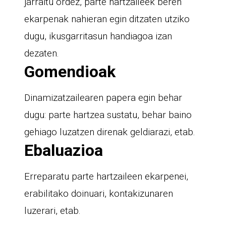
jarraitu ordez, parte hartzaileek beren
ekarpenak nahieran egin ditzaten utziko
dugu, ikusgarritasun handiagoa izan
dezaten.
Gomendioak
Dinamizatzailearen papera egin behar
dugu: parte hartzea sustatu, behar baino
gehiago luzatzen direnak geldiarazi, etab.
Ebaluazioa
Erreparatu parte hartzaileen ekarpenei,
erabilitako doinuari, kontakizunaren
luzerari, etab.