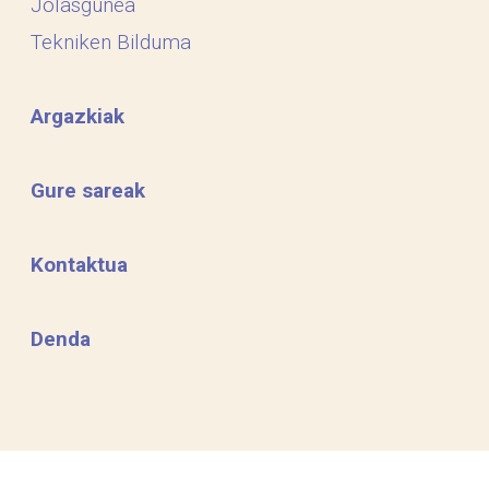
Jolasgunea
Tekniken Bilduma
Argazkiak
Gure sareak
Kontaktua
Denda