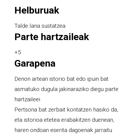
Helburuak
Talde lana sustatzea.
Parte hartzaileak
+5
Garapena
Denon artean istorio bat edo ipuin bat
asmatuko dugula jakinaraziko diegu parte
hartzaileei.
Pertsona bat zerbait kontatzen hasiko da,
eta istorioa etetea erabakitzen duenean,
haren ondoan eserita dagoenak jarraitu