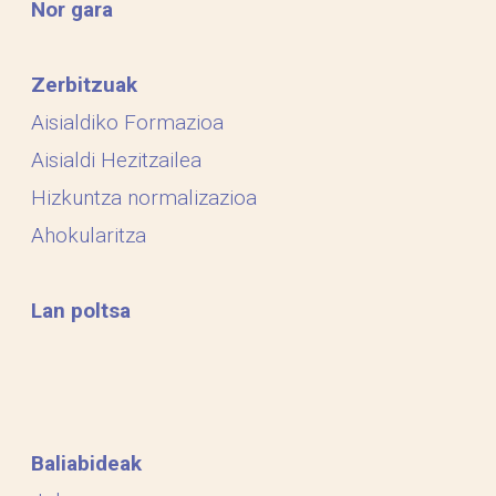
Nor gara
Zerbitzuak
Aisialdiko Formazioa
Aisialdi Hezitzailea
Hizkuntza normalizazioa
Ahokularitza
Lan poltsa
Baliabideak