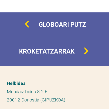
GLOBOARI PUTZ
KROKETATZARRAK
Helbidea
Mundaiz bidea 8-2.E
20012 Donostia (GIPUZKOA)