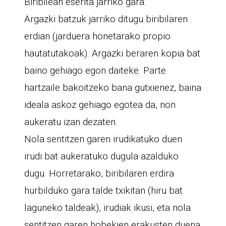
Biribilean eserita jarriko gara.
Argazki batzuk jarriko ditugu biribilaren
erdian (jarduera honetarako propio
hautatutakoak). Argazki beraren kopia bat
baino gehiago egon daiteke. Parte
hartzaile bakoitzeko bana gutxienez, baina
ideala askoz gehiago egotea da, non
aukeratu izan dezaten.
Nola sentitzen garen irudikatuko duen
irudi bat aukeratuko dugula azalduko
dugu. Horretarako, biribilaren erdira
hurbilduko gara talde txikitan (hiru bat
laguneko taldeak), irudiak ikusi, eta nola
sentitzen garen hobekien erakusten duena