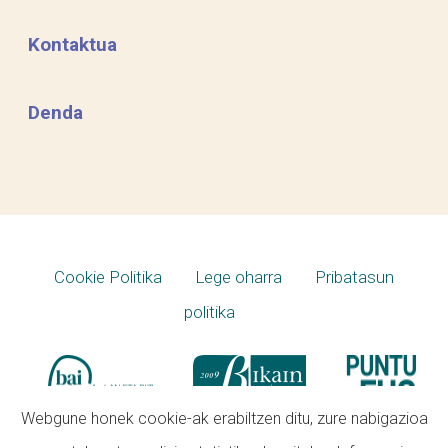
Kontaktua
Denda
Cookie Politika
Lege oharra
Pribatasun
politika
Webgune honek cookie-ak erabiltzen ditu, zure nabigazioa