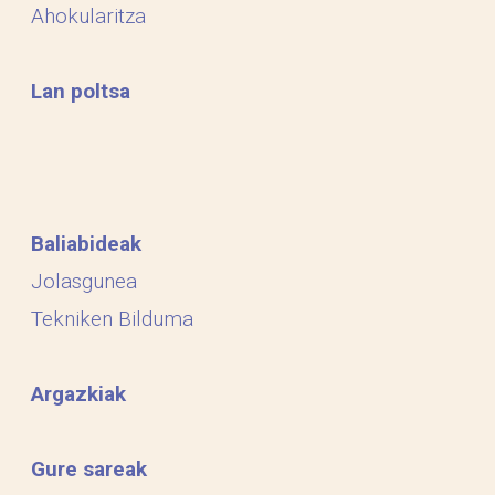
Ahokularitza
Lan poltsa
Baliabideak
Jolasgunea
Tekniken Bilduma
Argazkiak
Gure sareak