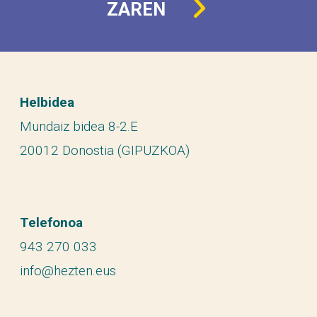
ZAREN
Helbidea
Mundaiz bidea 8-2.E
20012 Donostia (GIPUZKOA)
Telefonoa
943 270 033
info@hezten.eus