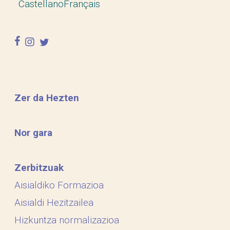
Castellano
Français
facebook
instagram
twitter
Zer da Hezten
Nor gara
Zerbitzuak
Aisialdiko Formazioa
Aisialdi Hezitzailea
Hizkuntza normalizazioa