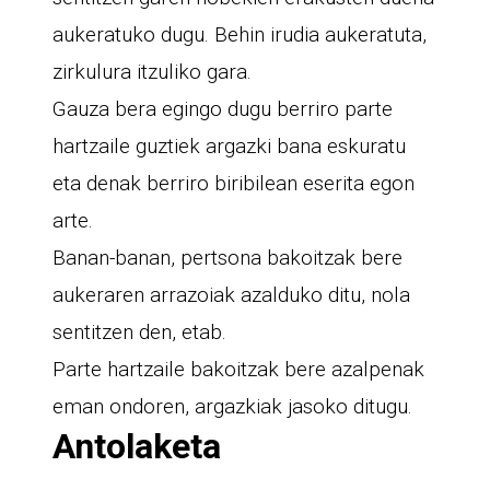
aukeratuko dugu. Behin irudia aukeratuta,
zirkulura itzuliko gara.
Gauza bera egingo dugu berriro parte
hartzaile guztiek argazki bana eskuratu
eta denak berriro biribilean eserita egon
arte.
Banan-banan, pertsona bakoitzak bere
aukeraren arrazoiak azalduko ditu, nola
sentitzen den, etab.
Parte hartzaile bakoitzak bere azalpenak
eman ondoren, argazkiak jasoko ditugu.
Antolaketa