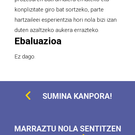
konplizitate giro bat sortzeko, parte
hartzaileei esperientzia hori nola bizi izan
duten azaltzeko aukera errazteko.
Ebaluazioa
Ez dago.
SUMINA KANPORA!
MARRAZTU NOLA SENTITZEN