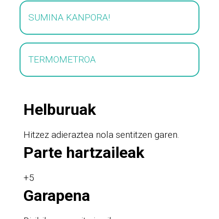
SUMINA KANPORA!
TERMOMETROA
Helburuak
Hitzez adieraztea nola sentitzen garen.
Parte hartzaileak
+5
Garapena