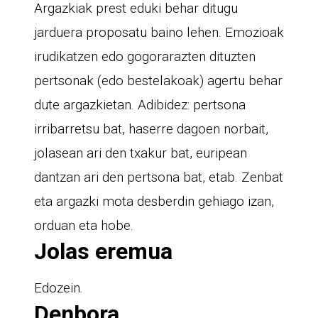
Argazkiak prest eduki behar ditugu
jarduera proposatu baino lehen. Emozioak
irudikatzen edo gogorarazten dituzten
pertsonak (edo bestelakoak) agertu behar
dute argazkietan. Adibidez: pertsona
irribarretsu bat, haserre dagoen norbait,
jolasean ari den txakur bat, euripean
dantzan ari den pertsona bat, etab. Zenbat
eta argazki mota desberdin gehiago izan,
orduan eta hobe.
Jolas eremua
Edozein.
Denbora