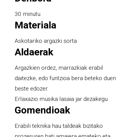
30 minutu.
Materiala
Askotariko argazki sorta.
Aldaerak
Argazkien ordez, marrazkiak erabil
daitezke, edo funtzioa bera beteko duen
beste edozer.
Erlaxazio musika lasaia jar dezakegu.
Gomendioak
Erabili teknika hau taldeak bizitako
prozesuren bati amaiera emateko eta