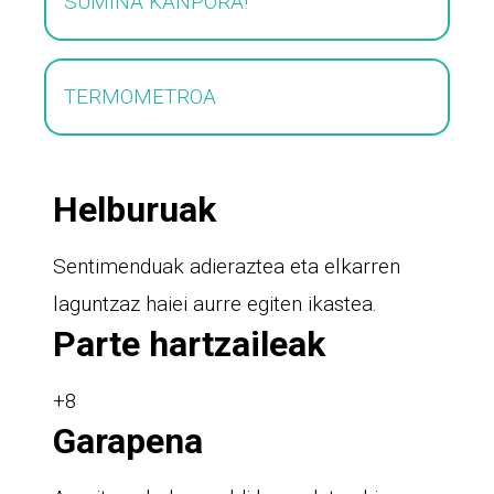
SUMINA KANPORA!
TERMOMETROA
Helburuak
Sentimenduak adieraztea eta elkarren
laguntzaz haiei aurre egiten ikastea.
Parte hartzaileak
+8
Garapena