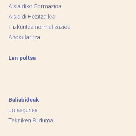
Aisialdiko Formazioa
Aisialdi Hezitzailea
Hizkuntza normalizazioa
Ahokularitza
Lan poltsa
Baliabideak
Jolasgunea
Tekniken Bilduma