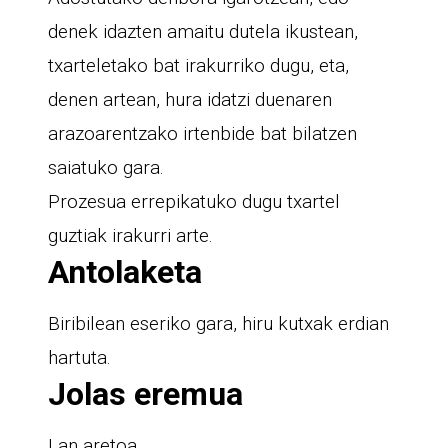
denek idazten amaitu dutela ikustean,
txarteletako bat irakurriko dugu, eta,
denen artean, hura idatzi duenaren
arazoarentzako irtenbide bat bilatzen
saiatuko gara.
Prozesua errepikatuko dugu txartel
guztiak irakurri arte.
Antolaketa
Biribilean eseriko gara, hiru kutxak erdian
hartuta.
Jolas eremua
Lan aretoa.