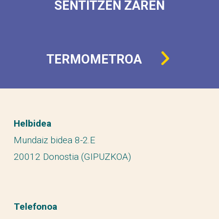
SENTITZEN ZAREN
TERMOMETROA
Helbidea
Mundaiz bidea 8-2.E
20012 Donostia (GIPUZKOA)
Telefonoa