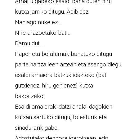
Amaitu gabeko esaldi bana duten hiru
kutxa jarriko ditugu. Adibidez:
Nahiago nuke ez…
Nire arazoetako bat…
Damu dut…
Paper eta bolalumak banatuko ditugu
parte hartzaileen artean eta esango diegu
esaldi amaiera batzuk idazteko (bat
gutxienez, hiru gehienez) kutxa
bakoitzeko.
Esaldi amaierak idatzi ahala, dagokien
kutxan sartuko ditugu, tolesturik eta
sinadurarik gabe.
Adostutako denbora igarotzean, edo