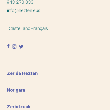
943 270 033
info@hezten.eus
Castellano
Français
facebook
instagram
twitter
Zer da Hezten
Nor gara
Zerbitzuak