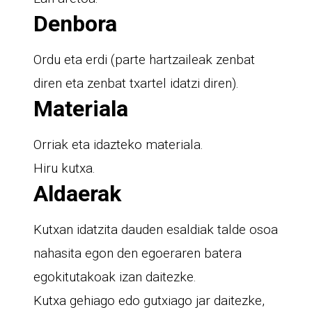
Denbora
Ordu eta erdi (parte hartzaileak zenbat
diren eta zenbat txartel idatzi diren).
Materiala
Orriak eta idazteko materiala.
Hiru kutxa.
Aldaerak
Kutxan idatzita dauden esaldiak talde osoa
nahasita egon den egoeraren batera
egokitutakoak izan daitezke.
Kutxa gehiago edo gutxiago jar daitezke,