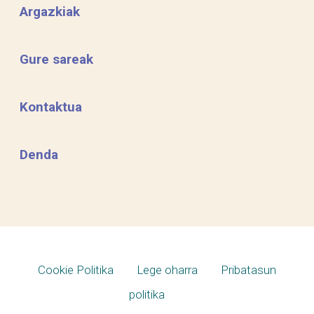
Argazkiak
Gure sareak
Kontaktua
Denda
Cookie Politika
Lege oharra
Pribatasun
politika