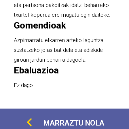
eta pertsona bakoitzak idatzi beharreko
txartel kopurua ere mugatu egin daiteke.
Gomendioak
Azpimarratu elkarren arteko laguntza
sustatzeko jolas bat dela eta adiskide
giroan jardun beharra dagoela.
Ebaluazioa
Ez dago.
MARRAZTU NOLA