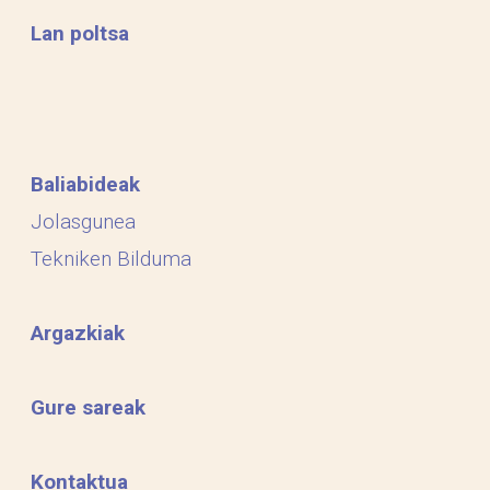
Lan poltsa
Baliabideak
Jolasgunea
Tekniken Bilduma
Argazkiak
Gure sareak
Kontaktua