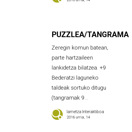
PUZZLEA/TANGRAMA
Zeregin komun batean,
parte hartzaileen
lankidetza bilatzea. +9
Bederatzi laguneko
taldeak sortuko ditugu
(tangramak 9…
Iametza Interaktiboa
2016 urria, 14