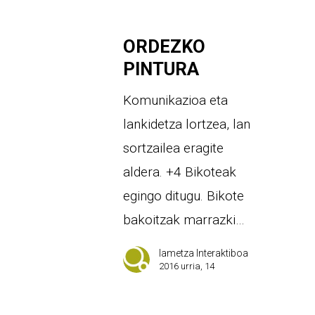
ORDEZKO
PINTURA
Komunikazioa eta
lankidetza lortzea, lan
sortzailea eragite
aldera. +4 Bikoteak
egingo ditugu. Bikote
bakoitzak marrazki…
Iametza Interaktiboa
2016 urria, 14