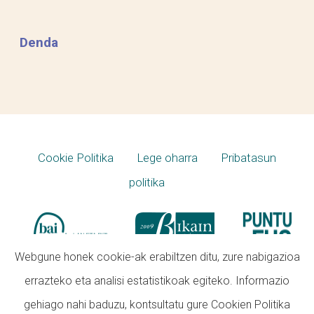
Denda
Cookie Politika
Lege oharra
Pribatasun
politika
Webgune honek cookie-ak erabiltzen ditu, zure nabigazioa
errazteko eta analisi estatistikoak egiteko. Informazio
gehiago nahi baduzu, kontsultatu gure
Cookien Politika