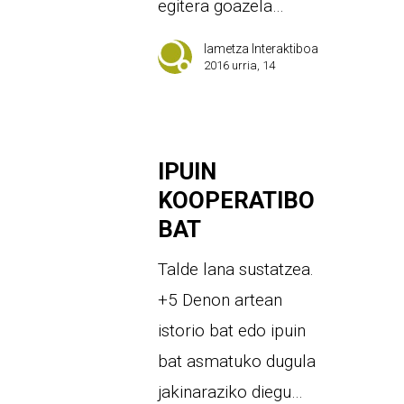
egitera goazela…
Iametza Interaktiboa
2016 urria, 14
IPUIN
KOOPERATIBO
BAT
Talde lana sustatzea.
+5 Denon artean
istorio bat edo ipuin
bat asmatuko dugula
jakinaraziko diegu…