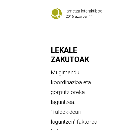
Iametza Interaktiboa
2016 azaroa, 11
LEKALE
ZAKUTOAK
Mugimendu
koordinazioa eta
gorputz oreka
laguntzea.
“Taldekideari
laguntzen” faktorea