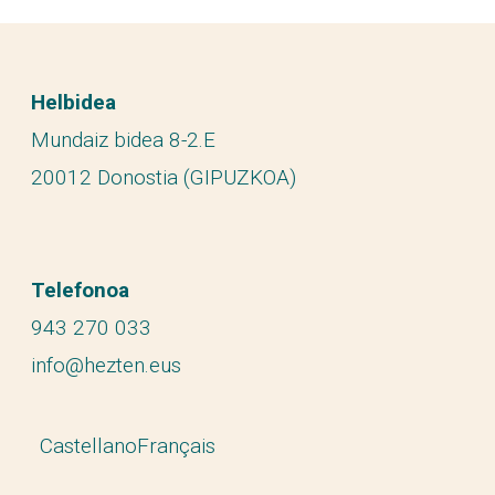
Helbidea
Mundaiz bidea 8-2.E
20012 Donostia (GIPUZKOA)
Telefonoa
943 270 033
info@hezten.eus
Castellano
Français