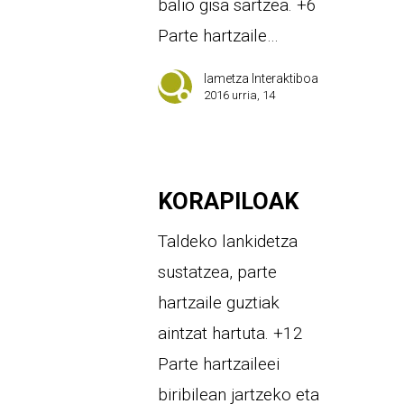
balio gisa sartzea. +6
Parte hartzaile…
Iametza Interaktiboa
2016 urria, 14
KORAPILOAK
Taldeko lankidetza
sustatzea, parte
hartzaile guztiak
aintzat hartuta. +12
Parte hartzaileei
biribilean jartzeko eta