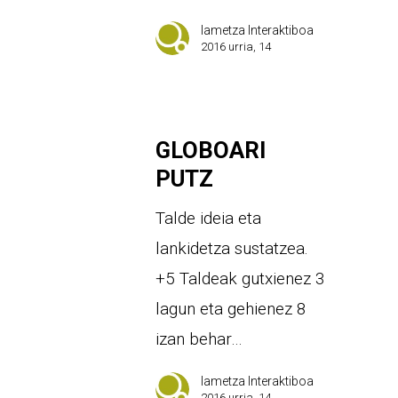
Iametza Interaktiboa
2016 urria, 14
GLOBOARI
PUTZ
Talde ideia eta
lankidetza sustatzea.
+5 Taldeak gutxienez 3
lagun eta gehienez 8
izan behar…
Iametza Interaktiboa
2016 urria, 14