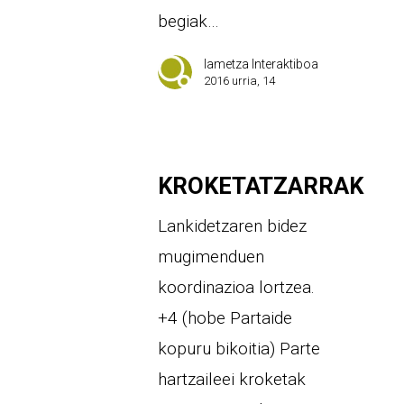
begiak…
Iametza Interaktiboa
2016 urria, 14
KROKETATZARRAK
Lankidetzaren bidez
mugimenduen
koordinazioa lortzea.
+4 (hobe Partaide
kopuru bikoitia) Parte
hartzaileei kroketak