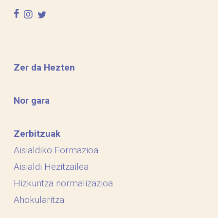
facebook
instagram
twitter
Zer da Hezten
Nor gara
Zerbitzuak
Aisialdiko Formazioa
Aisialdi Hezitzailea
Hizkuntza normalizazioa
Ahokularitza