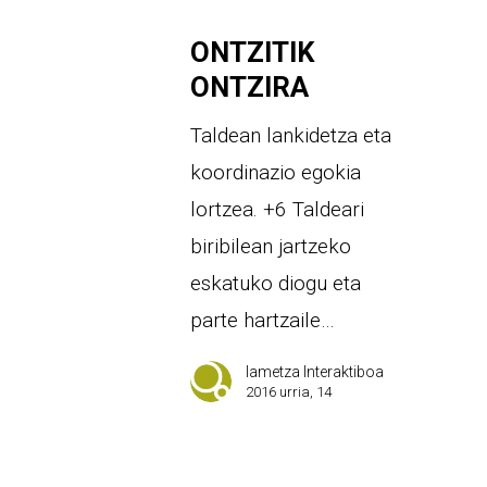
ONTZITIK
ONTZIRA
Taldean lankidetza eta
koordinazio egokia
lortzea. +6 Taldeari
biribilean jartzeko
eskatuko diogu eta
parte hartzaile…
Iametza Interaktiboa
2016 urria, 14