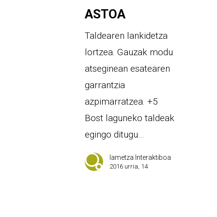
ASTOA
Taldearen lankidetza
lortzea. Gauzak modu
atseginean esatearen
garrantzia
azpimarratzea. +5
Bost laguneko taldeak
egingo ditugu…
Iametza Interaktiboa
2016 urria, 14