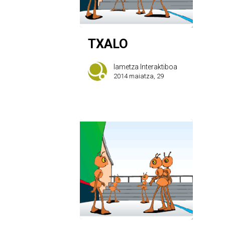
TXALO
Iametza Interaktiboa
2014 maiatza, 29