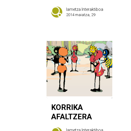
Iametza Interaktiboa
2014 maiatza, 29
KORRIKA
AFALTZERA
Iametza Interaktiboa