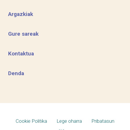
Argazkiak
Gure sareak
Kontaktua
Denda
Cookie Politika
Lege oharra
Pribatasun