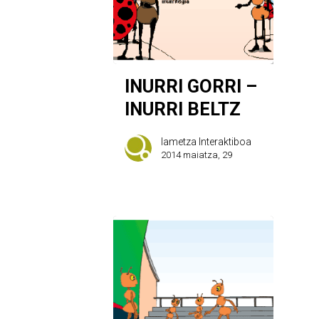
INURRI GORRI –
INURRI BELTZ
Iametza Interaktiboa
2014 maiatza, 29