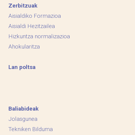
Zerbitzuak
Aisialdiko Formazioa
Aisialdi Hezitzailea
Hizkuntza normalizazioa
Ahokularitza
Lan poltsa
Baliabideak
Jolasgunea
Tekniken Bilduma