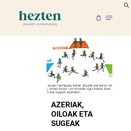
Skip
to
Menu
Close
main
Menu
content
AZERIAK,
OILOAK ETA
SUGEAK