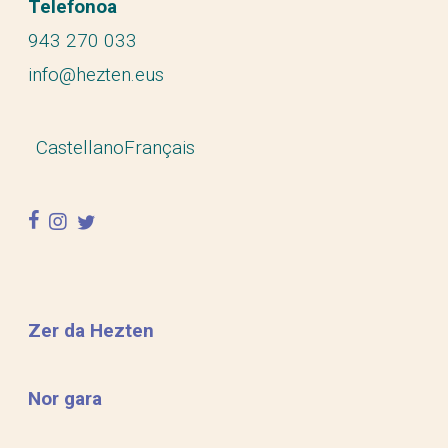
Telefonoa
943 270 033
info@hezten.eus
Castellano
Français
facebook
instagram
twitter
Zer da Hezten
Nor gara