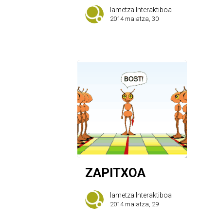
Iametza Interaktiboa
2014 maiatza, 30
ZAPITXOA
Iametza Interaktiboa
2014 maiatza, 29