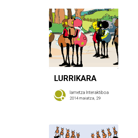
LURRIKARA
Iametza Interaktiboa
2014 maiatza, 29