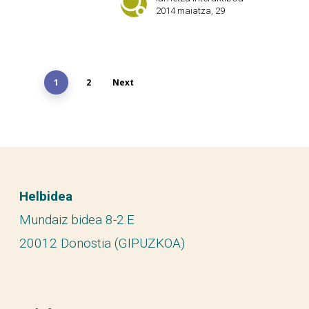
2014 maiatza, 29
1
2
Next
Helbidea
Mundaiz bidea 8-2.E
20012 Donostia (GIPUZKOA)