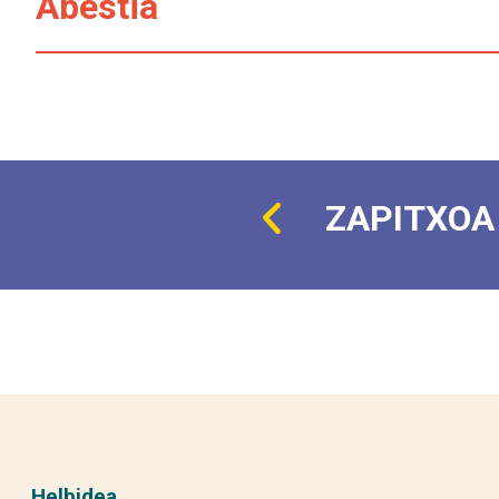
Abestia
ZAPITXOA
Helbidea