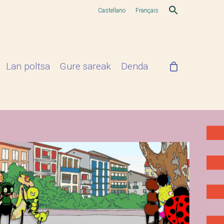
Castellano
Français
Lan poltsa
Gure sareak
Denda