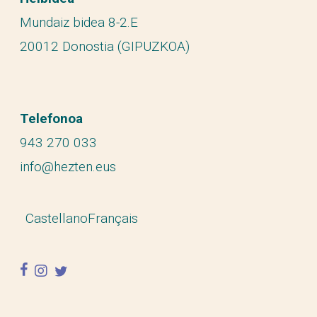
Mundaiz bidea 8-2.E
20012 Donostia (GIPUZKOA)
Telefonoa
943 270 033
info@hezten.eus
Castellano
Français
facebook
instagram
twitter