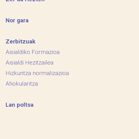
Nor gara
Zerbitzuak
Aisialdiko Formazioa
Aisialdi Hezitzailea
Hizkuntza normalizazioa
Ahokularitza
Lan poltsa