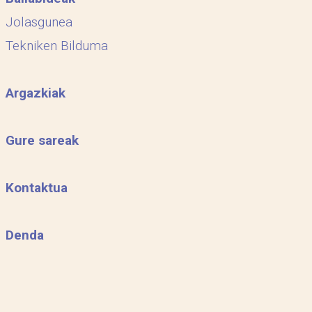
Jolasgunea
Tekniken Bilduma
Argazkiak
Gure sareak
Kontaktua
Denda