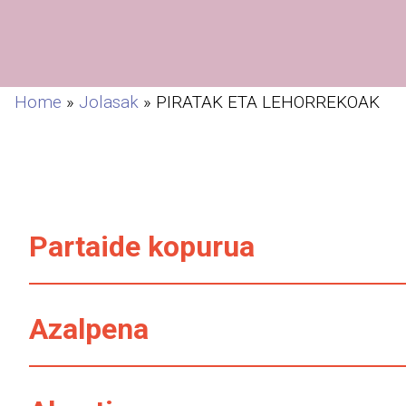
Home
»
Jolasak
»
PIRATAK ETA LEHORREKOAK
Partaide kopurua
Azalpena