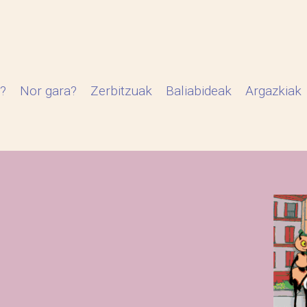
?
Nor gara?
Zerbitzuak
Baliabideak
Argazkiak