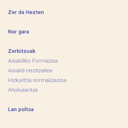
Zer da Hezten
Nor gara
Zerbitzuak
Aisialdiko Formazioa
Aisialdi Hezitzailea
Hizkuntza normalizazioa
Ahokularitza
Lan poltsa