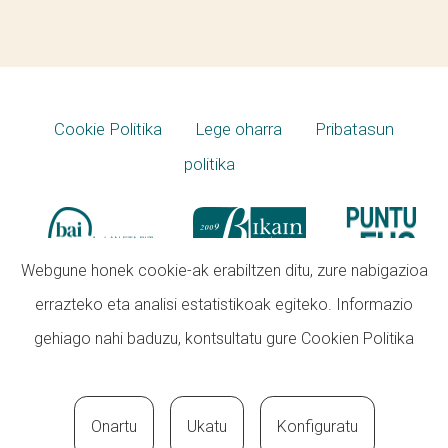
Cookie Politika
Lege oharra
Pribatasun
politika
Webgune honek cookie-ak erabiltzen ditu, zure nabigazioa
errazteko eta analisi estatistikoak egiteko. Informazio
gehiago nahi baduzu, kontsultatu gure
Cookien Politika
Onartu
Ukatu
Konfiguratu