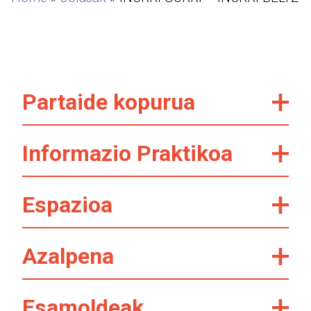
Partaide kopurua
Informazio Praktikoa
Espazioa
Azalpena
Esamoldeak