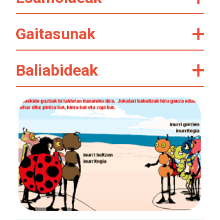
Gaitasunak
Baliabideak