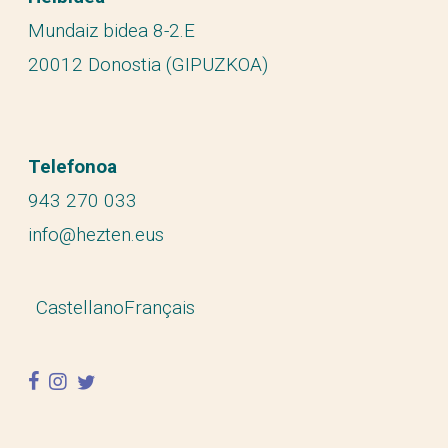
Mundaiz bidea 8-2.E
20012 Donostia (GIPUZKOA)
Telefonoa
943 270 033
info@hezten.eus
Castellano
Français
facebook
instagram
twitter