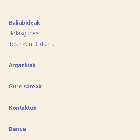
Baliabideak
Jolasgunea
Tekniken Bilduma
Argazkiak
Gure sareak
Kontaktua
Denda