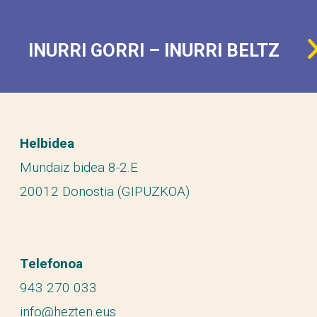
INURRI GORRI – INURRI BELTZ
Helbidea
Mundaiz bidea 8-2.E
20012 Donostia (GIPUZKOA)
Telefonoa
943 270 033
info@hezten.eus