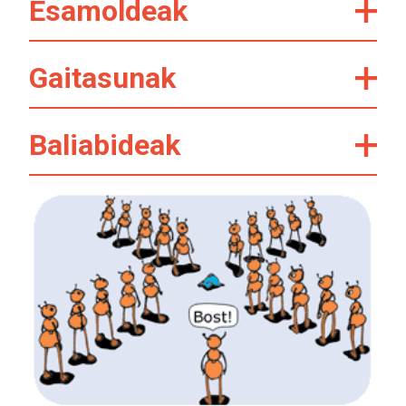
Esamoldeak
Gaitasunak
Baliabideak