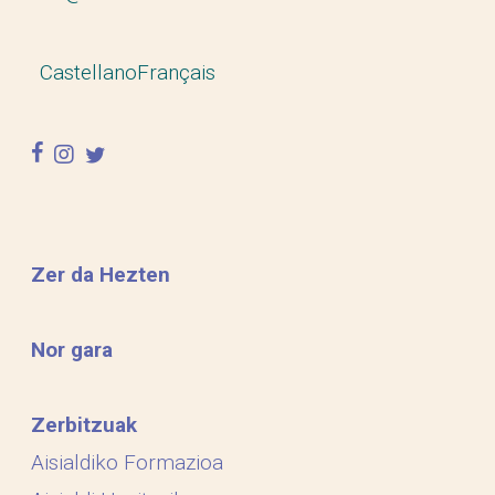
Castellano
Français
facebook
instagram
twitter
Zer da Hezten
Nor gara
Zerbitzuak
Aisialdiko Formazioa