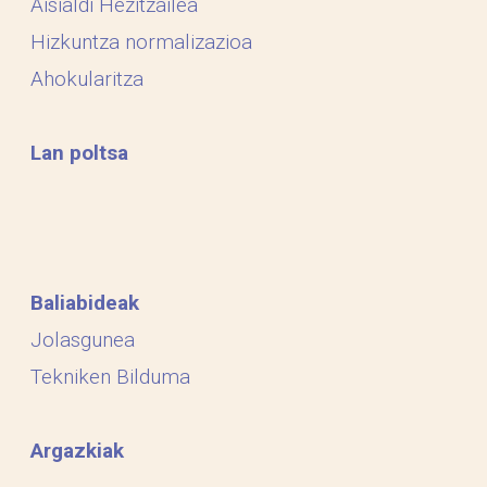
Aisialdi Hezitzailea
Hizkuntza normalizazioa
Ahokularitza
Lan poltsa
Baliabideak
Jolasgunea
Tekniken Bilduma
Argazkiak