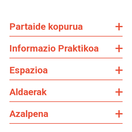
Partaide kopurua
Informazio Praktikoa
Espazioa
Aldaerak
Azalpena