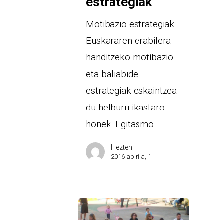
estrategiak
Motibazio estrategiak
Euskararen erabilera
handitzeko motibazio
eta baliabide
estrategiak eskaintzea
du helburu ikastaro
honek. Egitasmo…
Hezten
2016 apirila, 1