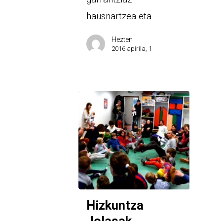
hausnartzea eta…
Hezten
2016 apirila, 1
Hizkuntza
Jolasak