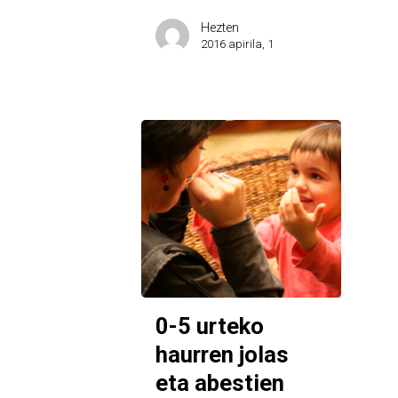
Hezten
2016 apirila, 1
0-5 urteko
haurren jolas
eta abestien