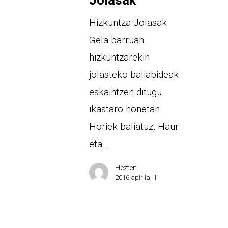
Hizkuntza Jolasak
Gela barruan
hizkuntzarekin
jolasteko baliabideak
eskaintzen ditugu
ikastaro honetan.
Horiek baliatuz, Haur
eta…
Hezten
2016 apirila, 1