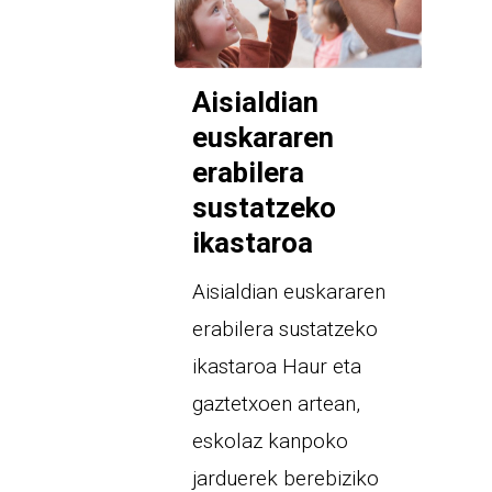
Aisialdian
euskararen
erabilera
sustatzeko
ikastaroa
Aisialdian euskararen
erabilera sustatzeko
ikastaroa Haur eta
gaztetxoen artean,
eskolaz kanpoko
jarduerek berebiziko