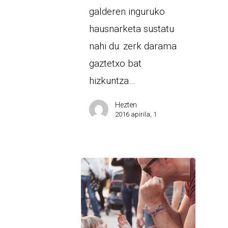
galderen inguruko
hausnarketa sustatu
nahi du: zerk darama
gaztetxo bat
hizkuntza…
Hezten
2016 apirila, 1