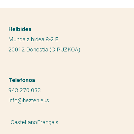
Helbidea
Mundaiz bidea 8-2.E
20012 Donostia (GIPUZKOA)
Telefonoa
943 270 033
info@hezten.eus
Castellano
Français