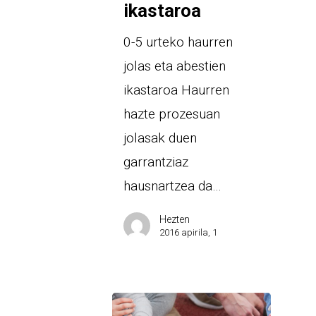
ikastaroa
0-5 urteko haurren
jolas eta abestien
ikastaroa Haurren
hazte prozesuan
jolasak duen
garrantziaz
hausnartzea da…
Hezten
2016 apirila, 1