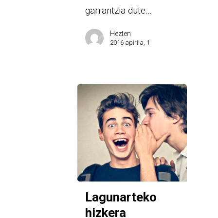
garrantzia dute…
Hezten
2016 apirila, 1
Lagunarteko
hizkera