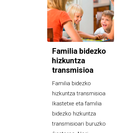
Familia bidezko
hizkuntza
transmisioa
Familia bidezko
hizkuntza transmisioa
Ikastetxe eta familia
bidezko hizkuntza
transmisioari buruzko