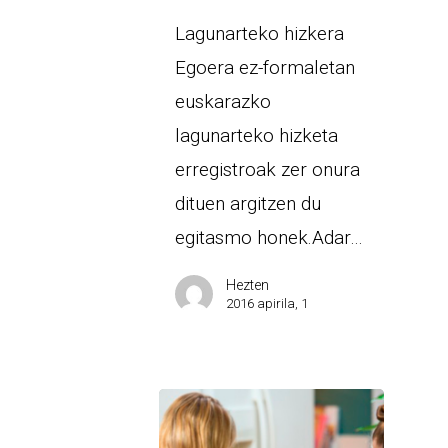
Lagunarteko hizkera
Egoera ez-formaletan
euskarazko
lagunarteko hizketa
erregistroak zer onura
dituen argitzen du
egitasmo honek.Adar…
Hezten
2016 apirila, 1