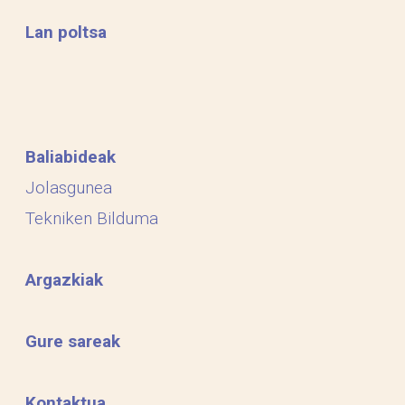
Lan poltsa
Baliabideak
Jolasgunea
Tekniken Bilduma
Argazkiak
Gure sareak
Kontaktua