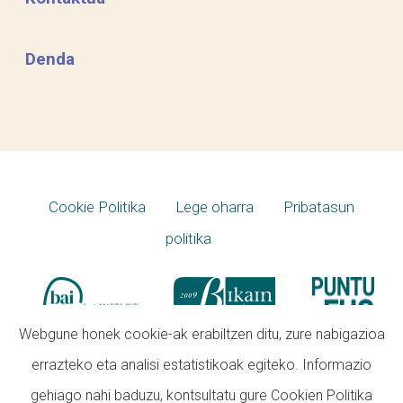
Denda
Cookie Politika
Lege oharra
Pribatasun
politika
Webgune honek cookie-ak erabiltzen ditu, zure nabigazioa
errazteko eta analisi estatistikoak egiteko. Informazio
gehiago nahi baduzu, kontsultatu gure
Cookien Politika