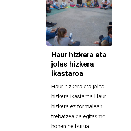
Haur hizkera eta
jolas hizkera
ikastaroa
Haur hizkera eta jolas
hizkera ikastaroa Haur
hizkera ez formalean
trebatzea da egitasmo
honen helburua.…