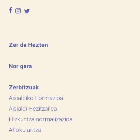
facebook
instagram
twitter
Zer da Hezten
Nor gara
Zerbitzuak
Aisialdiko Formazioa
Aisialdi Hezitzailea
Hizkuntza normalizazioa
Ahokularitza