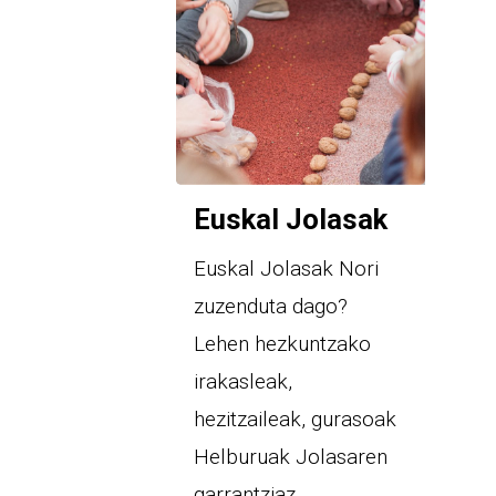
Euskal Jolasak
Euskal Jolasak Nori
zuzenduta dago?
Lehen hezkuntzako
irakasleak,
hezitzaileak, gurasoak
Helburuak Jolasaren
garrantziaz