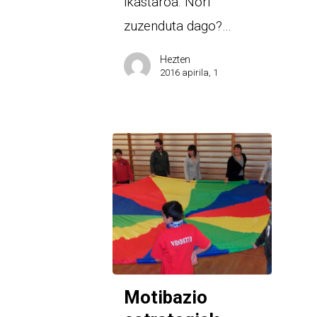
ikastaroa. Nori
zuzenduta dago?…
Hezten
2016 apirila, 1
Motibazio