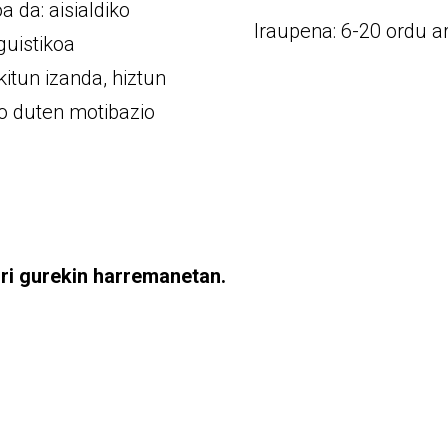
 da: aisialdiko
Iraupena: 6-20 ordu a
nguistikoa
kitun izanda, hiztun
ko duten motibazio
rri gurekin harremanetan.