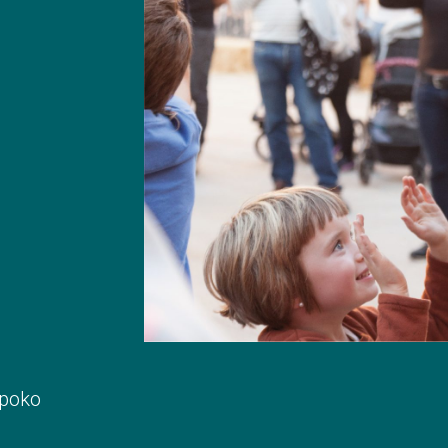
npoko