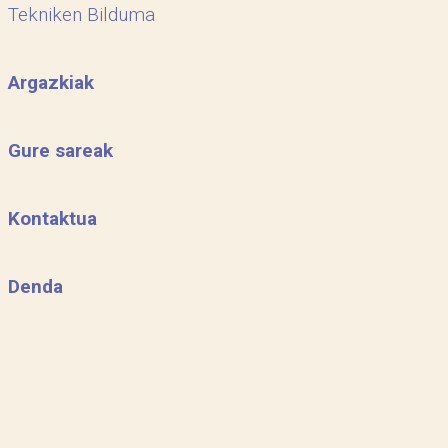
Tekniken Bilduma
Argazkiak
Gure sareak
Kontaktua
Denda