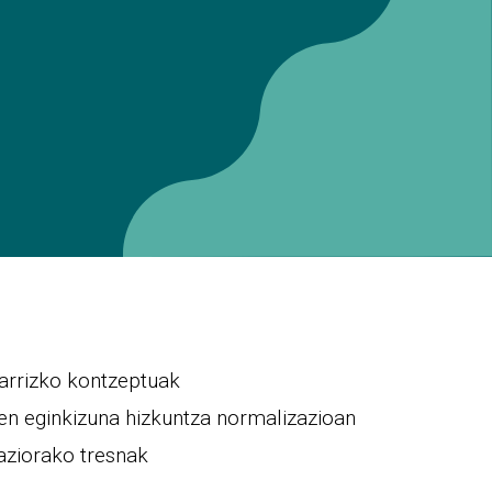
narrizko kontzeptuak
leen eginkizuna hizkuntza normalizazioan
aziorako tresnak