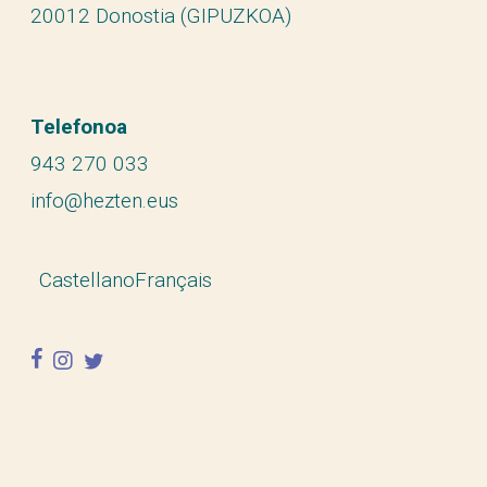
20012 Donostia (GIPUZKOA)
Telefonoa
943 270 033
info@hezten.eus
Castellano
Français
facebook
instagram
twitter