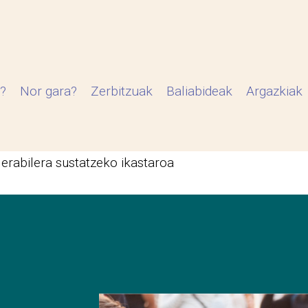
?
Nor gara?
Zerbitzuak
Baliabideak
Argazkiak
 erabilera sustatzeko ikastaroa