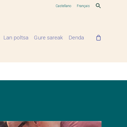
Castellano
Français
Lan poltsa
Gure sareak
Denda