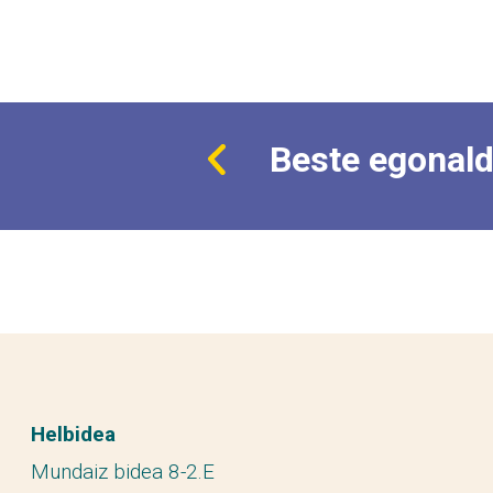
Beste egonald
Helbidea
Mundaiz bidea 8-2.E