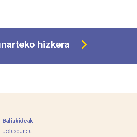
narteko hizkera
Baliabideak
Jolasgunea