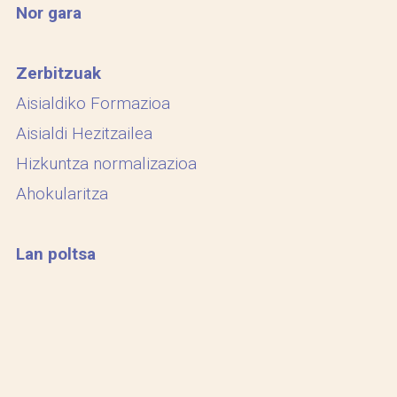
Nor gara
Zerbitzuak
Aisialdiko Formazioa
Aisialdi Hezitzailea
Hizkuntza normalizazioa
Ahokularitza
Lan poltsa