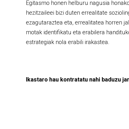
Egitasmo honen helburu nagusia honakoa
hezitzaileei bizi duten errealitate sozioli
ezagutaraztea eta, errealitatea horren ja
motak identifikatu eta erabilera handitu
estrategiak nola erabili irakastea.
Ikastaro hau kontratatu nahi baduzu ja