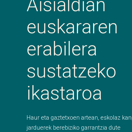
Aisialdian
euskararen
erabilera
sustatzeko
ikastaroa
Haur eta gaztetxoen artean, eskolaz ka
jarduerek berebiziko garrantzia dute