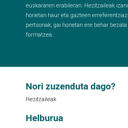
euskararen erabileran. Hezitzaileak izan
horietan haur eta gazteen erreferentzia
pertsonak, gai honetan ere behar bezala
formatzea.
Nori zuzenduta dago?
Hezitzaileak
Helburua