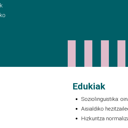
ik
zko
Edukiak
Soziolinguistika: oi
Aisialdiko hezitzai
Hizkuntza normaliz