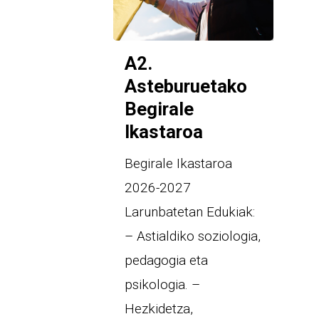
A2.
Asteburuetako
Begirale
Ikastaroa
Begirale Ikastaroa
2026-2027
Larunbatetan Edukiak:
– Astialdiko soziologia,
pedagogia eta
psikologia. –
Hezkidetza,