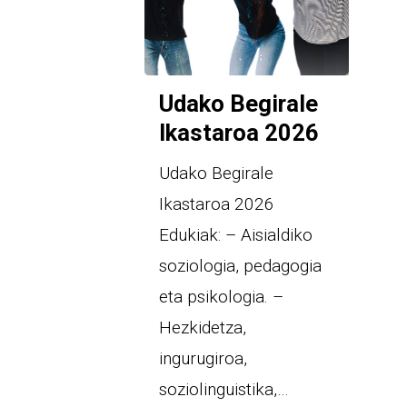
Udako Begirale
Ikastaroa 2026
Udako Begirale
Ikastaroa 2026
Edukiak: – Aisialdiko
soziologia, pedagogia
eta psikologia. –
Hezkidetza,
ingurugiroa,
soziolinguistika,…