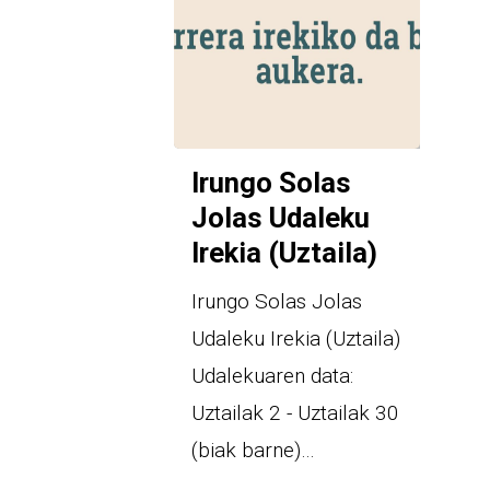
Irungo Solas
Jolas Udaleku
Irekia (Uztaila)
Irungo Solas Jolas
Udaleku Irekia (Uztaila)
Udalekuaren data:
Uztailak 2 - Uztailak 30
(biak barne)…