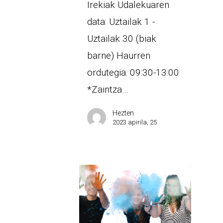
Irekiak Udalekuaren
data: Uztailak 1 -
Uztailak 30 (biak
barne) Haurren
ordutegia: 09:30-13:00
*Zaintza…
Hezten
2023 apirila, 25