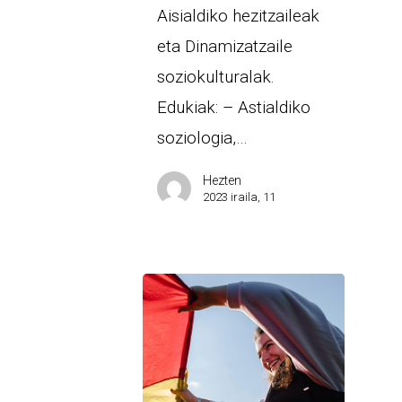
Aisialdiko hezitzaileak
eta Dinamizatzaile
soziokulturalak.
Edukiak: – Astialdiko
soziologia,…
Hezten
2023 iraila, 11