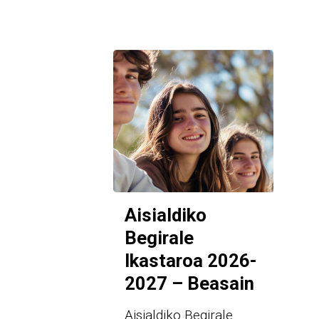
Aisialdiko
Begirale
Ikastaroa 2026-
2027 – Beasain
Aisialdiko Begirale