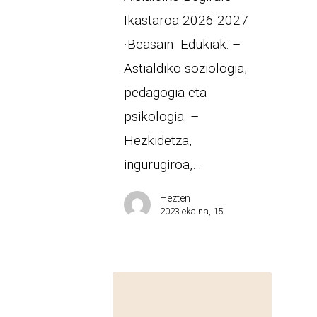
Ikastaroa 2026-2027
·Beasain· Edukiak: –
Astialdiko soziologia,
pedagogia eta
psikologia. –
Hezkidetza,
ingurugiroa,…
Hezten
2023 ekaina, 15