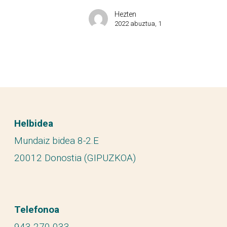
Hezten
2022 abuztua, 1
Helbidea
Mundaiz bidea 8-2.E
20012 Donostia (GIPUZKOA)
Telefonoa
943 270 033