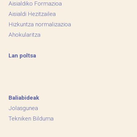
Aisialdiko Formazioa
Aisialdi Hezitzailea
Hizkuntza normalizazioa
Ahokularitza
Lan poltsa
Baliabideak
Jolasgunea
Tekniken Bilduma