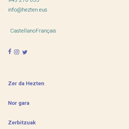
info@hezten.eus
Castellano
Français
facebook
instagram
twitter
Zer da Hezten
Nor gara
Zerbitzuak