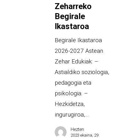
Zeharreko
Begirale
Ikastaroa
Begirale Ikastaroa
2026-2027 Astean
Zehar Edukiak: –
Astialdiko soziologia,
pedagogia eta
psikologia. –
Hezkidetza,
ingurugiroa,…
Hezten
2023 ekaina, 29