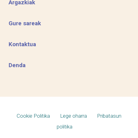
Argazkiak
Gure sareak
Kontaktua
Denda
Cookie Politika
Lege oharra
Pribatasun
politika