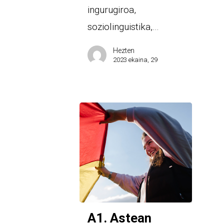
ingurugiroa,
soziolinguistika,…
Hezten
2023 ekaina, 29
A1. Astean