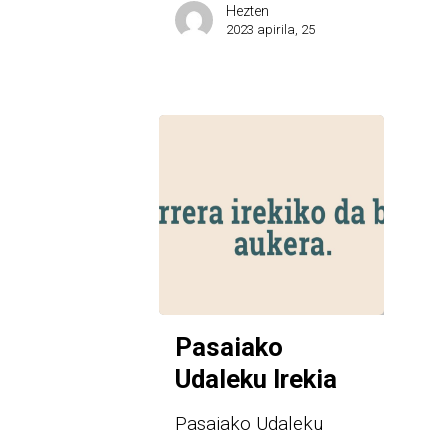
Hezten
2023 apirila, 25
Pasaiako
Udaleku Irekia
Pasaiako Udaleku