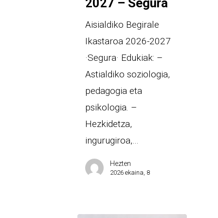
2027 – Segura
Aisialdiko Begirale
Ikastaroa 2026-2027
·Segura· Edukiak: –
Astialdiko soziologia,
pedagogia eta
psikologia. –
Hezkidetza,
ingurugiroa,…
Hezten
2026 ekaina, 8