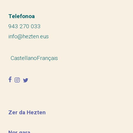
Telefonoa
943 270 033
info@hezten.eus
Castellano
Français
facebook
instagram
twitter
Zer da Hezten
Nor gara