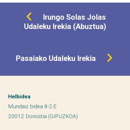
Irungo Solas Jolas
Udaleku Irekia (Abuztua)
Pasaiako Udaleku Irekia
Helbidea
Mundaiz bidea 8-2.E
20012 Donostia (GIPUZKOA)