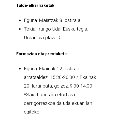
Talde-elkarrizketak:
Eguna: Maiatzak 8, ostirala.
Tokia: Irungo Udal Euskaltegia.
Urdanibia plaza, 5.
Formazioa eta prestaketa:
Eguna: Ekainak 12, ostirala,
arratsaldez, 15:30-20:30 / Ekainak
20, larunbata, goizez, 9:00-14:00
*Saio horietara etortzea
derrigorrezkoa da udalekuan lan
egiteko.