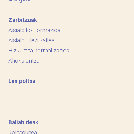
Zerbitzuak
Aisialdiko Formazioa
Aisialdi Hezitzailea
Hizkuntza normalizazioa
Ahokularitza
Lan poltsa
Baliabideak
Jolasgunea