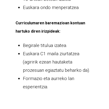
Euskara ondo menperatzea.
Curriculumaren baremazioan kontuan
hartuko diren irizpideak:
Begirale titulua izatea.
Euskara C1 maila ziurtatzea
(agiririk ezean hautaketa
prozesuan egiaztatu beharko da).
Formazio eta aurreko lan
esperientzia.