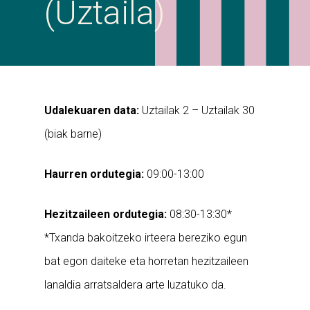
(Uztaila)
Udalekuaren data:
Uztailak 2 – Uztailak 30
(biak barne)
Haurren ordutegia:
09:00-13:00
Hezitzaileen ordutegia:
08:30-13:30*
*Txanda bakoitzeko irteera bereziko egun
bat egon daiteke eta horretan hezitzaileen
lanaldia arratsaldera arte luzatuko da.