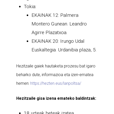
Tokia:
EKAINAK 12: Palmera
Montero Gunean. Leandro
Agirre Plazatxoa.
EKAINAK 20: Irungo Udal
Euskaltegia. Urdanibia plaza, 5.
Hezitzaile gaiek hautaketa prozesu bat igaro
beharko dute, informazioa eta izen-ematea
hemen:
https://hezten.eus/lanpoltsa/
Hezitzaile gisa izena emateko baldintzak:
18 urteak beteak izatea.