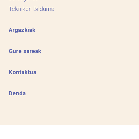
Tekniken Bilduma
Argazkiak
Gure sareak
Kontaktua
Denda