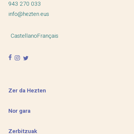
943 270 033
info@hezten.eus
Castellano
Français
facebook
instagram
twitter
Zer da Hezten
Nor gara
Zerbitzuak