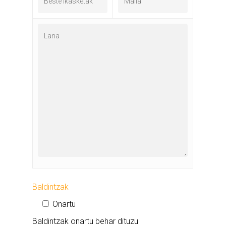
Baldintzak
Onartu
Baldintzak onartu behar dituzu