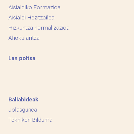
Aisialdiko Formazioa
Aisialdi Hezitzailea
Hizkuntza normalizazioa
Ahokularitza
Lan poltsa
Baliabideak
Jolasgunea
Tekniken Bilduma