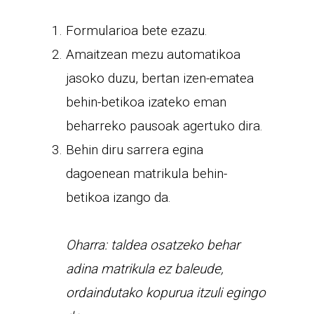
Formularioa bete ezazu.
Amaitzean mezu automatikoa
jasoko duzu, bertan izen-ematea
behin-betikoa izateko eman
beharreko pausoak agertuko dira.
Behin diru sarrera egina
dagoenean matrikula behin-
betikoa izango da.
Oharra: taldea osatzeko behar
adina matrikula ez baleude,
ordaindutako kopurua itzuli egingo