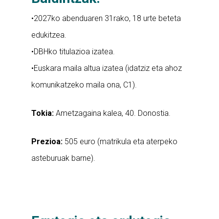
•2027ko abenduaren 31rako, 18 urte beteta
edukitzea.
•DBHko titulazioa izatea.
•Euskara maila altua izatea (idatziz eta ahoz
komunikatzeko maila ona, C1).
Tokia:
Ametzagaina kalea, 40. Donostia.
Prezioa:
505 euro (matrikula eta aterpeko
asteburuak barne).