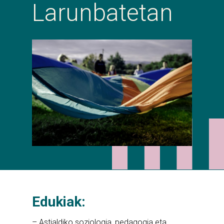
Larunbatetan
Edukiak:
– Astialdiko soziologia, pedagogia eta