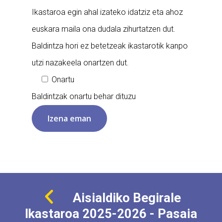
Ikastaroa egin ahal izateko idatziz eta ahoz
euskara maila ona dudala zihurtatzen dut.
Baldintza hori ez betetzeak ikastarotik kanpo
utzi nazakeela onartzen dut.
Onartu
Baldintzak onartu behar dituzu
Aisialdiko Begirale
Ikastaroa 2025-2026 - Pasaia