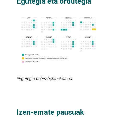
Egutegia eta ordutegia
*Egutegia behin-behinekoa da.
Izen-emate pausuak