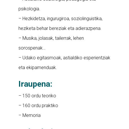
psikologia.
– Hezkidetza, ingurugiroa, soziolinguistika,
heziketa behar bereziak eta adierazpena.
– Musika, jolasak, tailerrak, lehen
sorospenak…
– Udako egitasmoak, astialdiko esperientziak
eta ekipamenduak.
Iraupena:
– 150 ordu teoriko
– 160 ordu praktiko
– Memoria