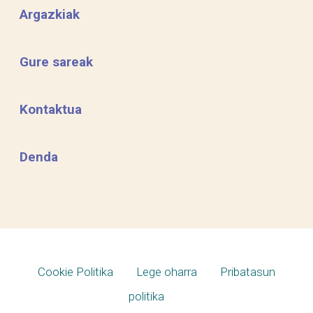
Argazkiak
Gure sareak
Kontaktua
Denda
Cookie Politika
Lege oharra
Pribatasun
politika