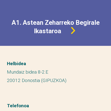
A1. Astean Zeharreko Begirale
Ikastaroa
Helbidea
Mundaiz bidea 8-2.E
20012 Donostia (GIPUZKOA)
Telefonoa