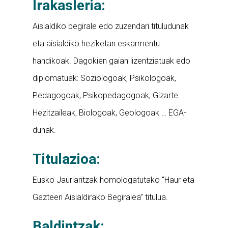
Irakasleria:
Aisialdiko begirale edo zuzendari tituludunak
eta aisialdiko heziketan eskarmentu
handikoak. Dagokien gaian lizentziatuak edo
diplomatuak: Soziologoak, Psikologoak,
Pedagogoak, Psikopedagogoak, Gizarte
Hezitzaileak, Biologoak, Geologoak … EGA-
dunak.
Titulazioa:
Eusko Jaurlaritzak homologatutako “Haur eta
Gazteen Aisialdirako Begiralea” titulua.
Baldintzak: