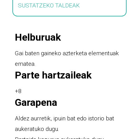
SUSTATZEKO TALDEAK
Helburuak
Gai baten gaineko azterketa elementuak
ematea.
Parte hartzaileak
+8
Garapena
Aldez aurretik, ipuin bat edo istorio bat
aukeratuko dugu.