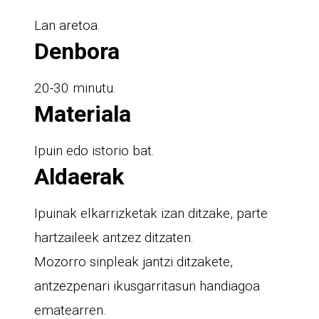
Lan aretoa.
Denbora
20-30 minutu.
Materiala
Ipuin edo istorio bat.
Aldaerak
Ipuinak elkarrizketak izan ditzake, parte
hartzaileek antzez ditzaten.
Mozorro sinpleak jantzi ditzakete,
antzezpenari ikusgarritasun handiagoa
ematearren.