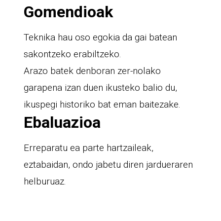
Gomendioak
Teknika hau oso egokia da gai batean
sakontzeko erabiltzeko.
Arazo batek denboran zer-nolako
garapena izan duen ikusteko balio du,
ikuspegi historiko bat eman baitezake.
Ebaluazioa
Erreparatu ea parte hartzaileak,
eztabaidan, ondo jabetu diren jardueraren
helburuaz.