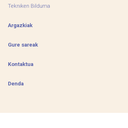
Tekniken Bilduma
Argazkiak
Gure sareak
Kontaktua
Denda