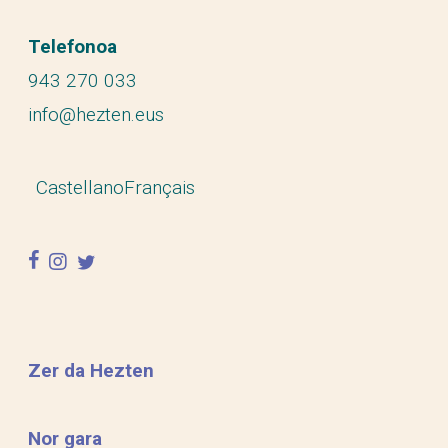
Telefonoa
943 270 033
info@hezten.eus
Castellano
Français
facebook
instagram
twitter
Zer da Hezten
Nor gara