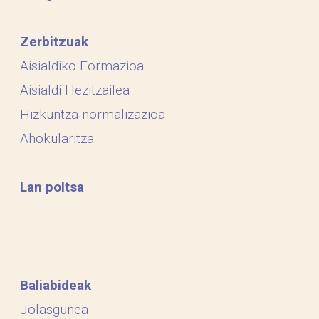
Zerbitzuak
Aisialdiko Formazioa
Aisialdi Hezitzailea
Hizkuntza normalizazioa
Ahokularitza
Lan poltsa
Baliabideak
Jolasgunea