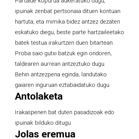
Partaide kopurua aukeratuko dugu,
ipuinak zenbat pertsonaia dituen kontuan
hartuta, eta mimika bidez antzez dezaten
eskatuko diegu, beste parte hartzaileetako
batek testua irakurtzen duen bitartean.
Proba saio gutxi batzuk egin ondoren,
taldearen aurrean antzeztuko dugu.
Behin antzezpena eginda, landutako
gaiaren inguruan eztabaidatuko dugu.
Antolaketa
Irakaspenen bat duten pasadizoak edo
ipuinak bilduko ditugu.
Jolas eremua