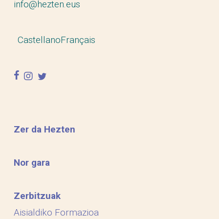
info@hezten.eus
Castellano
Français
facebook
instagram
twitter
Zer da Hezten
Nor gara
Zerbitzuak
Aisialdiko Formazioa