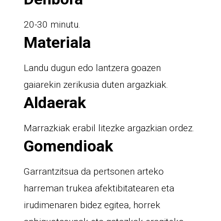
20-30 minutu.
Materiala
Landu dugun edo lantzera goazen
gaiarekin zerikusia duten argazkiak.
Aldaerak
Marrazkiak erabil litezke argazkian ordez.
Gomendioak
Garrantzitsua da pertsonen arteko
harreman trukea afektibitatearen eta
irudimenaren bidez egitea, horrek