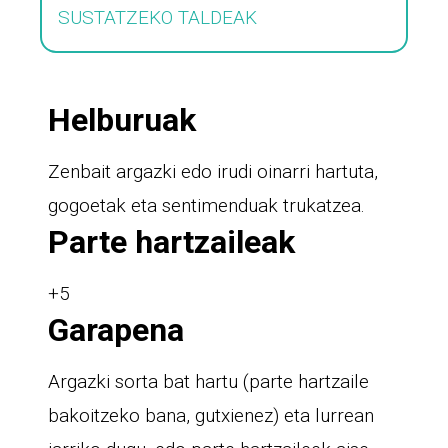
SUSTATZEKO TALDEAK
Helburuak
Zenbait argazki edo irudi oinarri hartuta,
gogoetak eta sentimenduak trukatzea.
Parte hartzaileak
+5
Garapena
Argazki sorta bat hartu (parte hartzaile
bakoitzeko bana, gutxienez) eta lurrean