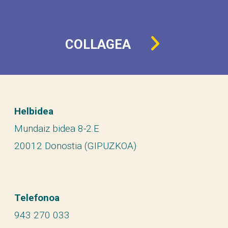
COLLAGEA
Helbidea
Mundaiz bidea 8-2.E
20012 Donostia (GIPUZKOA)
Telefonoa
943 270 033