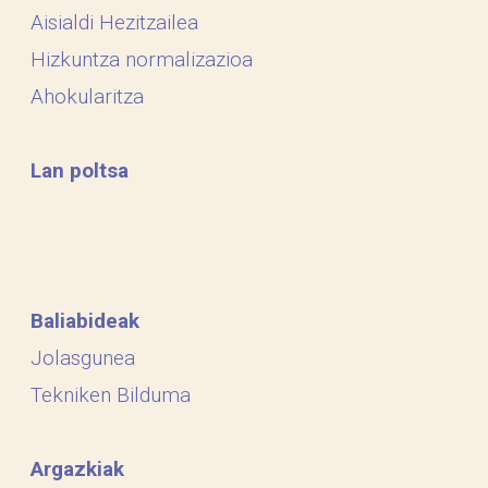
Aisialdi Hezitzailea
Hizkuntza normalizazioa
Ahokularitza
Lan poltsa
Baliabideak
Jolasgunea
Tekniken Bilduma
Argazkiak