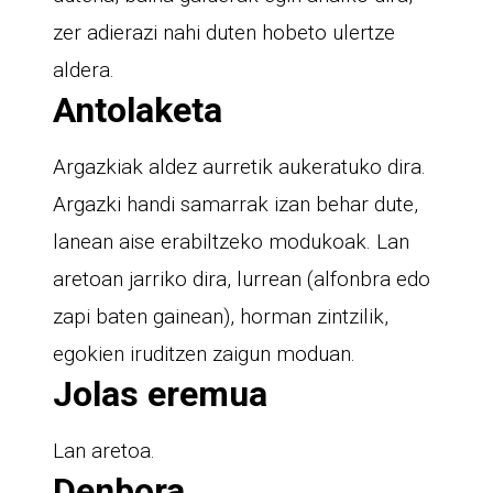
zer adierazi nahi duten hobeto ulertze
aldera.
Antolaketa
Argazkiak aldez aurretik aukeratuko dira.
Argazki handi samarrak izan behar dute,
lanean aise erabiltzeko modukoak. Lan
aretoan jarriko dira, lurrean (alfonbra edo
zapi baten gainean), horman zintzilik,
egokien iruditzen zaigun moduan.
Jolas eremua
Lan aretoa.
Denbora