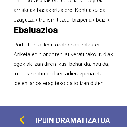
anbiguotasunak eta gatazkak eragiteko
arriskuak badakartza ere. Kontua ez da
ezagutzak transmititzea, bizipenak baizik.
Ebaluazioa
Parte hartzaileen azalpenak entzutea.
Ariketa egin ondoren, aukeratutako irudiak
egokiak izan diren ikusi behar da, hau da,
irudiok sentimenduen adierazpena eta
ideien jarioa eragiteko balio izan duten.
IPUIN DRAMATIZATUA