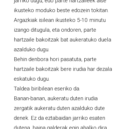
jarriko dugu, edo parte hartzaileek aise
ikusteko moduko beste edozein tokitan.
Argazkiak isilean ikusteko 5-10 minutu
izango ditugula, eta ondoren, parte
hartzaile bakoitzak bat aukeratuko duela
azalduko dugu.
Behin denbora hori pasatuta, parte
hartzaile bakoitzak bere irudia har dezala
eskatuko dugu.
Taldea biribilean eseriko da.
Banan-banan, aukeratu duten irudia
zergatik aukeratu duten azalduko dute
denek. Ez da eztabaidan jarriko esaten
dutena, baina galderak egin ahalko dira,