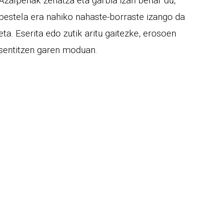
Azalpenak zehatza eta garbia izan behar du,
bestela era nahiko nahaste-borraste izango da
eta. Eserita edo zutik aritu gaitezke, erosoen
sentitzen garen moduan.