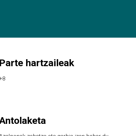
Parte hartzaileak
+8
Antolaketa