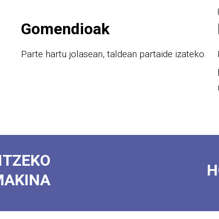
Gomendioak
Parte hartu jolasean, taldean partaide izateko.
ITZEKO
H
MAKINA