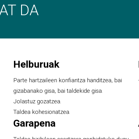
AT DA
Helburuak
Parte hartzaileen konfiantza handitzea, bai
gizabanako gisa, bai taldekide gisa.
Jolastuz gozatzea.
Taldea kohesionatzea.
Garapena