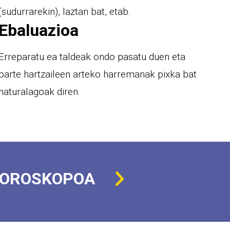
(sudurrarekin), laztan bat, etab.
Ebaluazioa
Erreparatu ea taldeak ondo pasatu duen eta
parte hartzaileen arteko harremanak pixka bat
naturalagoak diren.
OROSKOPOA