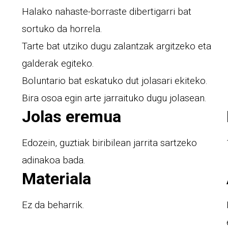
Halako nahaste-borraste dibertigarri bat
sortuko da horrela.
Tarte bat utziko dugu zalantzak argitzeko eta
galderak egiteko.
Boluntario bat eskatuko dut jolasari ekiteko.
Bira osoa egin arte jarraituko dugu jolasean.
Jolas eremua
Edozein, guztiak biribilean jarrita sartzeko
adinakoa bada.
Materiala
Ez da beharrik.