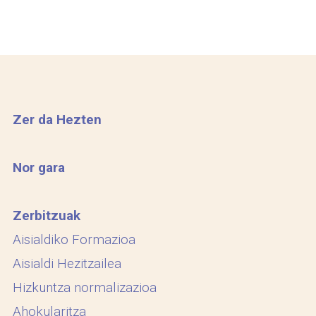
Zer da Hezten
Nor gara
Zerbitzuak
Aisialdiko Formazioa
Aisialdi Hezitzailea
Hizkuntza normalizazioa
Ahokularitza