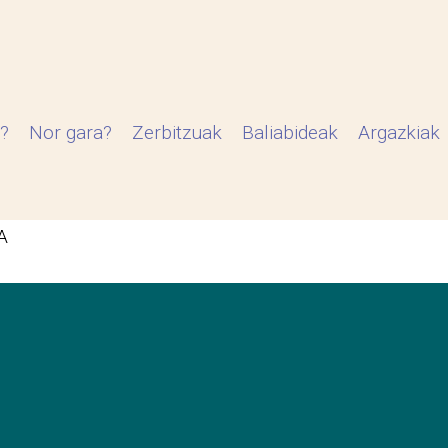
?
Nor gara?
Zerbitzuak
Baliabideak
Argazkiak
A