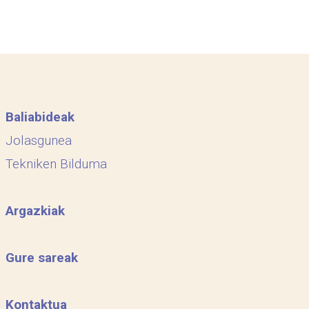
Baliabideak
Jolasgunea
Tekniken Bilduma
Argazkiak
Gure sareak
Kontaktua