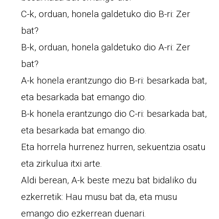
C-k, orduan, honela galdetuko dio B-ri: Zer
bat?
B-k, orduan, honela galdetuko dio A-ri: Zer
bat?
A-k honela erantzungo dio B-ri: besarkada bat,
eta besarkada bat emango dio.
B-k honela erantzungo dio C-ri: besarkada bat,
eta besarkada bat emango dio.
Eta horrela hurrenez hurren, sekuentzia osatu
eta zirkulua itxi arte.
Aldi berean, A-k beste mezu bat bidaliko du
ezkerretik: Hau musu bat da, eta musu
emango dio ezkerrean duenari.