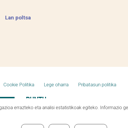
Lan poltsa
Cookie Politika
Lege oharra
Pribatasun politika
azioa errazteko eta analisi estatistikoak egiteko. Informazio g