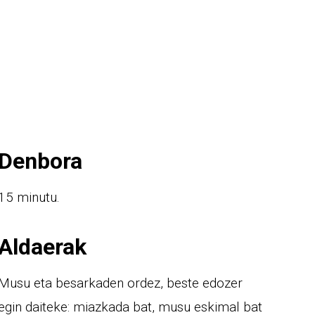
Denbora
15 minutu.
Aldaerak
Musu eta besarkaden ordez, beste edozer
egin daiteke: miazkada bat, musu eskimal bat