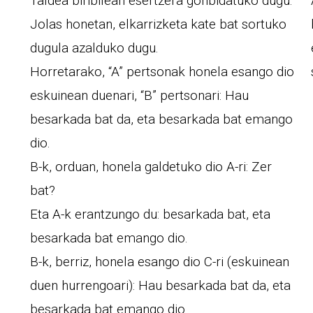
Taldea biribilean esertzera gonbidatuko dugu.
Jolas honetan, elkarrizketa kate bat sortuko
dugula azalduko dugu.
Horretarako, “A” pertsonak honela esango dio
eskuinean duenari, “B” pertsonari: Hau
besarkada bat da, eta besarkada bat emango
dio.
B-k, orduan, honela galdetuko dio A-ri: Zer
bat?
Eta A-k erantzungo du: besarkada bat, eta
besarkada bat emango dio.
B-k, berriz, honela esango dio C-ri (eskuinean
duen hurrengoari): Hau besarkada bat da, eta
besarkada bat emango dio.