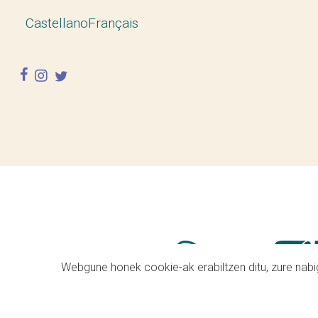
Castellano
Français
facebook
instagram
twitter
Webgune honek cookie-ak erabiltzen ditu, zure nabig