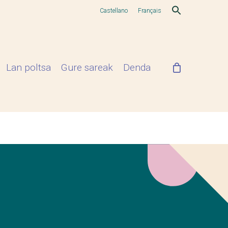
Castellano
Français
Lan poltsa
Gure sareak
Denda