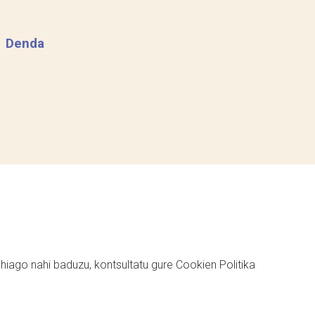
Denda
ehiago nahi baduzu, kontsultatu gure
Cookien Politika