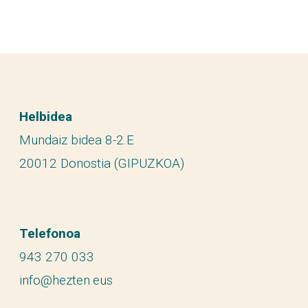
Helbidea
Mundaiz bidea 8-2.E
20012 Donostia (GIPUZKOA)
Telefonoa
943 270 033
info@hezten.eus