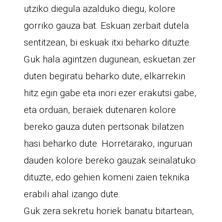
utziko diegula azalduko diegu, kolore
gorriko gauza bat. Eskuan zerbait dutela
sentitzean, bi eskuak itxi beharko dituzte.
Guk hala agintzen dugunean, eskuetan zer
duten begiratu beharko dute, elkarrekin
hitz egin gabe eta inori ezer erakutsi gabe,
eta orduan, beraiek dutenaren kolore
bereko gauza duten pertsonak bilatzen
hasi beharko dute. Horretarako, inguruan
dauden kolore bereko gauzak seinalatuko
dituzte, edo gehien komeni zaien teknika
erabili ahal izango dute.
Guk zera sekretu horiek banatu bitartean,