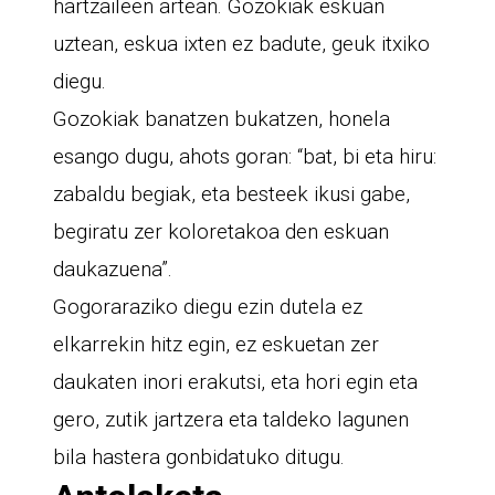
hartzaileen artean. Gozokiak eskuan
uztean, eskua ixten ez badute, geuk itxiko
diegu.
Gozokiak banatzen bukatzen, honela
esango dugu, ahots goran: “bat, bi eta hiru:
zabaldu begiak, eta besteek ikusi gabe,
begiratu zer koloretakoa den eskuan
daukazuena”.
Gogoraraziko diegu ezin dutela ez
elkarrekin hitz egin, ez eskuetan zer
daukaten inori erakutsi, eta hori egin eta
gero, zutik jartzera eta taldeko lagunen
bila hastera gonbidatuko ditugu.