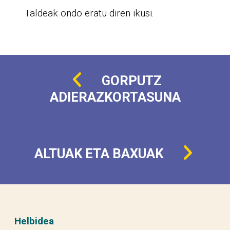
Taldeak ondo eratu diren ikusi.
GORPUTZ
ADIERAZKORTASUNA
ALTUAK ETA BAXUAK
Helbidea