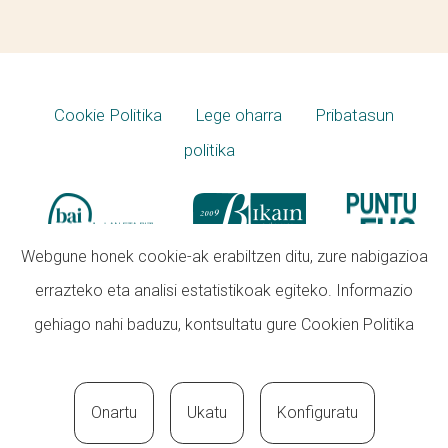
Cookie Politika
Lege oharra
Pribatasun
politika
Webgune honek cookie-ak erabiltzen ditu, zure nabigazioa
errazteko eta analisi estatistikoak egiteko. Informazio
gehiago nahi baduzu, kontsultatu gure
Cookien Politika
Onartu
Ukatu
Konfiguratu