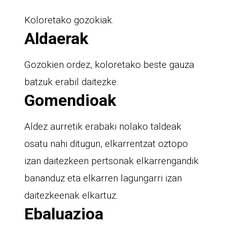
Koloretako gozokiak.
Aldaerak
Gozokien ordez, koloretako beste gauza
batzuk erabil daitezke.
Gomendioak
Aldez aurretik erabaki nolako taldeak
osatu nahi ditugun, elkarrentzat oztopo
izan daitezkeen pertsonak elkarrengandik
bananduz eta elkarren lagungarri izan
daitezkeenak elkartuz.
Ebaluazioa