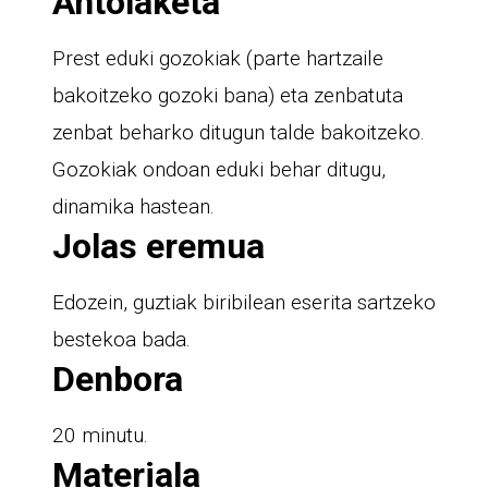
Antolaketa
Prest eduki gozokiak (parte hartzaile
bakoitzeko gozoki bana) eta zenbatuta
zenbat beharko ditugun talde bakoitzeko.
Gozokiak ondoan eduki behar ditugu,
dinamika hastean.
Jolas eremua
Edozein, guztiak biribilean eserita sartzeko
bestekoa bada.
Denbora
20 minutu.
Materiala