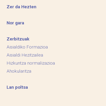
Zer da Hezten
Nor gara
Zerbitzuak
Aisialdiko Formazioa
Aisialdi Hezitzailea
Hizkuntza normalizazioa
Ahokularitza
Lan poltsa