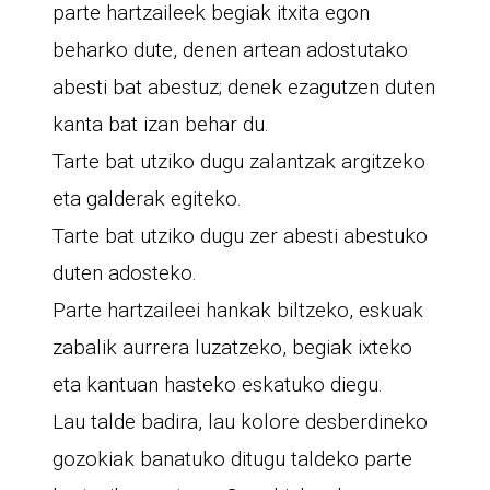
parte hartzaileek begiak itxita egon
beharko dute, denen artean adostutako
abesti bat abestuz; denek ezagutzen duten
kanta bat izan behar du.
Tarte bat utziko dugu zalantzak argitzeko
eta galderak egiteko.
Tarte bat utziko dugu zer abesti abestuko
duten adosteko.
Parte hartzaileei hankak biltzeko, eskuak
zabalik aurrera luzatzeko, begiak ixteko
eta kantuan hasteko eskatuko diegu.
Lau talde badira, lau kolore desberdineko
gozokiak banatuko ditugu taldeko parte