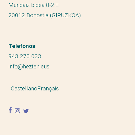
Mundaiz bidea 8-2.E
20012 Donostia (GIPUZKOA)
Telefonoa
943 270 033
info@hezten.eus
Castellano
Français
facebook
instagram
twitter