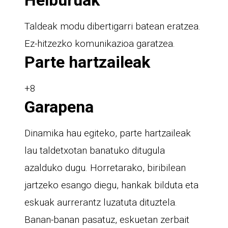
Taldeak modu dibertigarri batean eratzea.
Ez-hitzezko komunikazioa garatzea.
Parte hartzaileak
+8
Garapena
Dinamika hau egiteko, parte hartzaileak
lau taldetxotan banatuko ditugula
azalduko dugu. Horretarako, biribilean
jartzeko esango diegu, hankak bilduta eta
eskuak aurrerantz luzatuta dituztela.
Banan-banan pasatuz, eskuetan zerbait