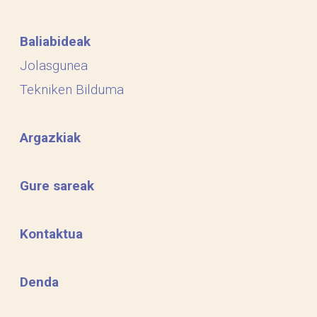
Baliabideak
Jolasgunea
Tekniken Bilduma
Argazkiak
Gure sareak
Kontaktua
Denda