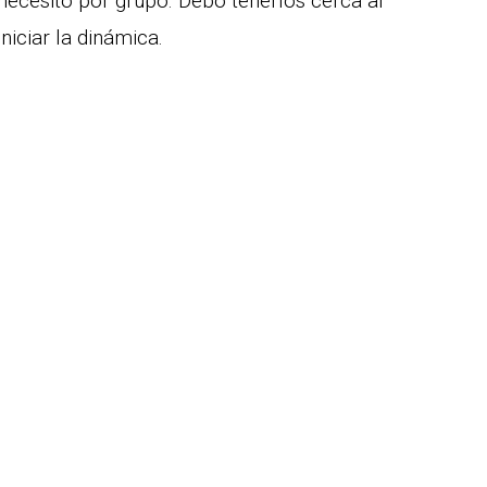
necesito por grupo. Debo tenerlos cerca al
iniciar la dinámica.