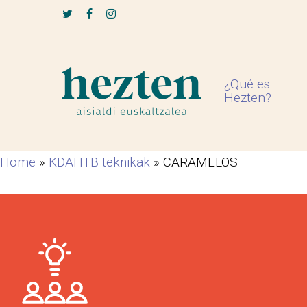
Skip
twitter
facebook
instagram
to
main
content
¿Qué es
Hezten?
Home
»
KDAHTB teknikak
»
CARAMELOS