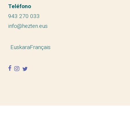
Teléfono
943 270 033
info@hezten.eus
Euskara
Français
facebook
instagram
twitter