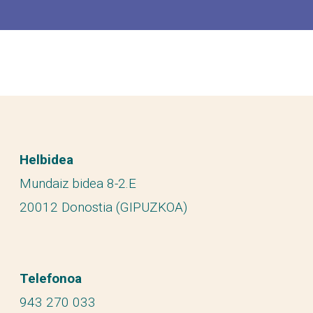
Helbidea
Mundaiz bidea 8-2.E
20012 Donostia (GIPUZKOA)
Telefonoa
943 270 033