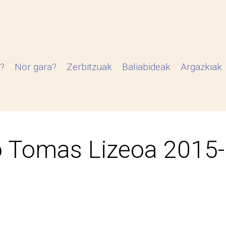
?
Nor gara?
Zerbitzuak
Baliabideak
Argazkiak
 Tomas Lizeoa 2015