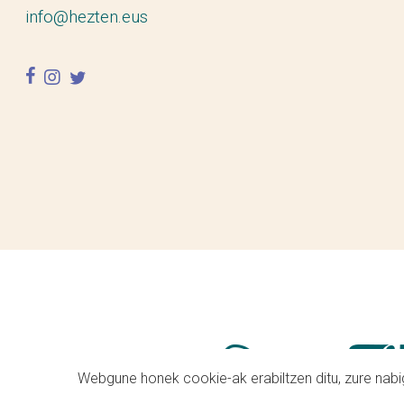
info@hezten.eus
facebook
instagram
twitter
Webgune honek cookie-ak erabiltzen ditu, zure nabig