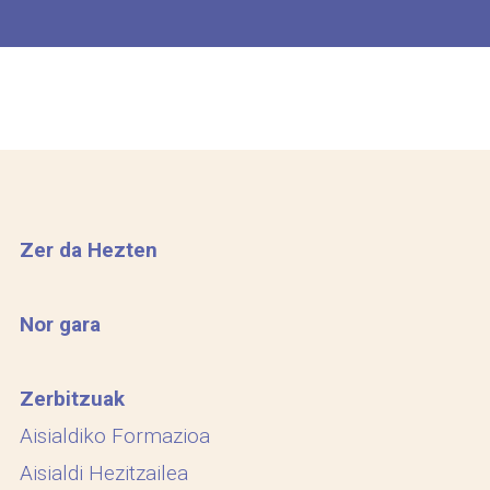
Zer da Hezten
Nor gara
Zerbitzuak
Aisialdiko Formazioa
Aisialdi Hezitzailea