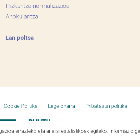
Hizkuntza normalizazioa
Ahokularitza
Lan poltsa
Cookie Politika
Lege oharra
Pribatasun politika
azioa errazteko eta analisi estatistikoak egiteko. Informazio g