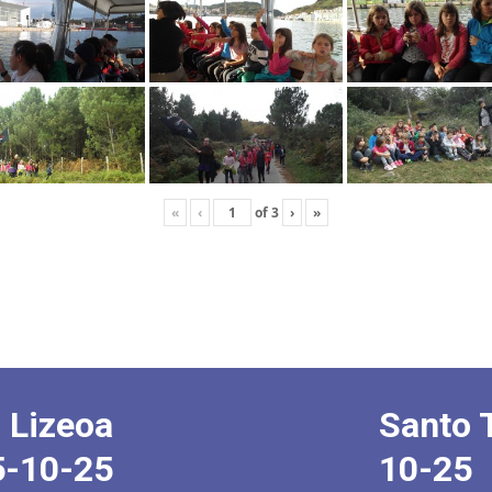
«
‹
of
3
›
»
 Lizeoa
Santo 
5-10-25
10-25