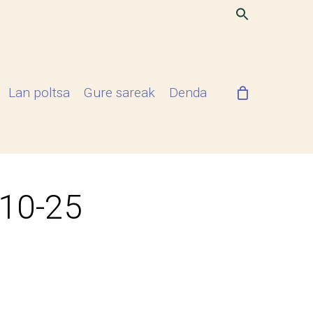
Lan poltsa
Gure sareak
Denda
-10-25