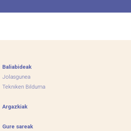
Baliabideak
Jolasgunea
Tekniken Bilduma
Argazkiak
Gure sareak