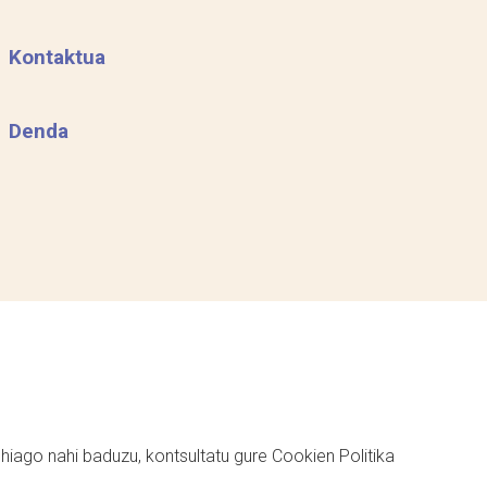
Kontaktua
Denda
ehiago nahi baduzu, kontsultatu gure
Cookien Politika