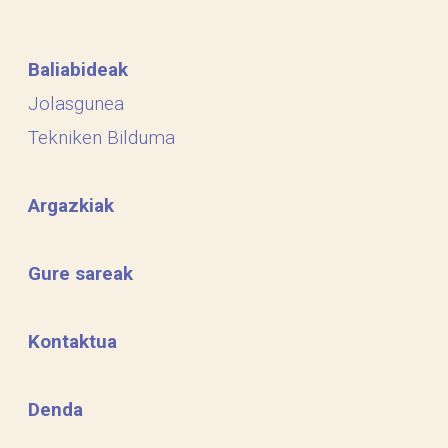
Baliabideak
Jolasgunea
Tekniken Bilduma
Argazkiak
Gure sareak
Kontaktua
Denda