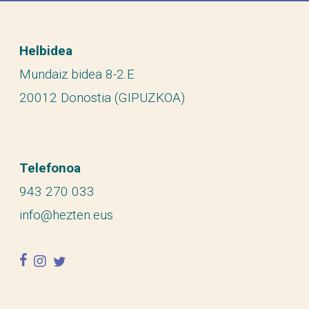
Helbidea
Mundaiz bidea 8-2.E
20012 Donostia (GIPUZKOA)
Telefonoa
943 270 033
info@hezten.eus
facebook
instagram
twitter