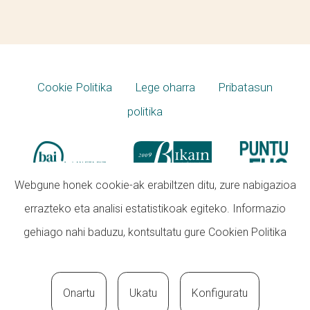
Cookie Politika
Lege oharra
Pribatasun
politika
Webgune honek cookie-ak erabiltzen ditu, zure nabigazioa
errazteko eta analisi estatistikoak egiteko. Informazio
gehiago nahi baduzu, kontsultatu gure
Cookien Politika
Onartu
Ukatu
Konfiguratu