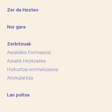
Zer da Hezten
Nor gara
Zerbitzuak
Aisialdiko Formazioa
Aisialdi Hezitzailea
Hizkuntza normalizazioa
Ahokularitza
Lan poltsa