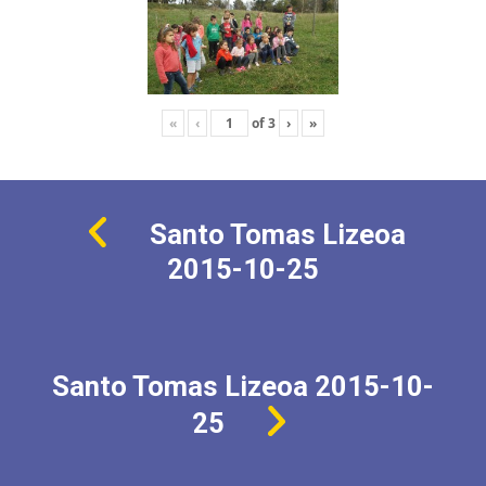
«
‹
of
3
›
»
Santo Tomas Lizeoa
2015-10-25
Santo Tomas Lizeoa 2015-10-
25