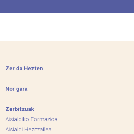
Zer da Hezten
Nor gara
Zerbitzuak
Aisialdiko Formazioa
Aisialdi Hezitzailea