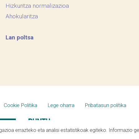
Hizkuntza normalizazioa
Ahokularitza
Lan poltsa
Cookie Politika
Lege oharra
Pribatasun politika
azioa errazteko eta analisi estatistikoak egiteko. Informazio g