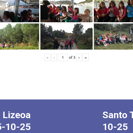
«
‹
of
3
›
»
 Lizeoa
Santo 
5-10-25
10-25