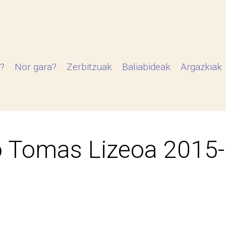
?
Nor gara?
Zerbitzuak
Baliabideak
Argazkiak
 Tomas Lizeoa 2015