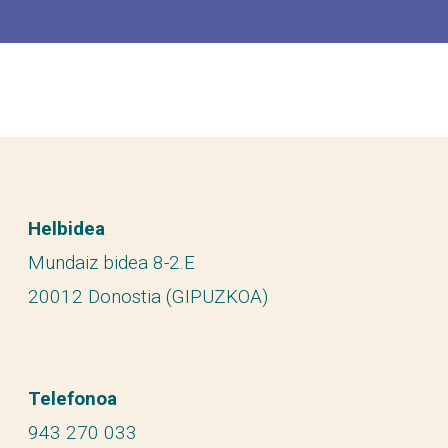
Helbidea
Mundaiz bidea 8-2.E
20012 Donostia (GIPUZKOA)
Telefonoa
943 270 033