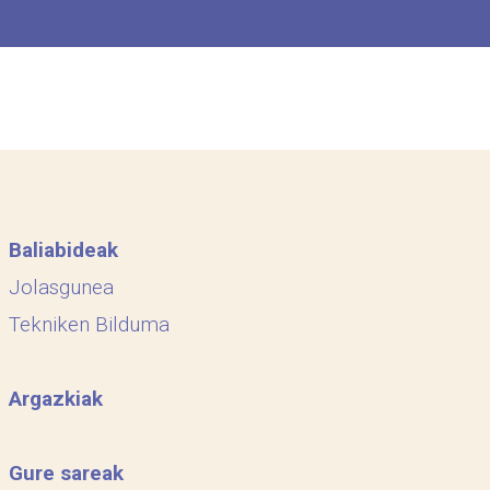
Baliabideak
Jolasgunea
Tekniken Bilduma
Argazkiak
Gure sareak