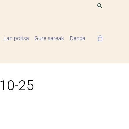
Lan poltsa
Gure sareak
Denda
-10-25