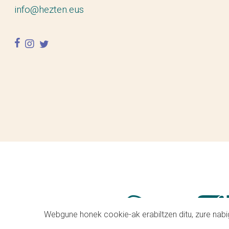
info@hezten.eus
facebook
instagram
twitter
Webgune honek cookie-ak erabiltzen ditu, zure nabig