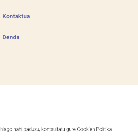
Kontaktua
Denda
ehiago nahi baduzu, kontsultatu gure
Cookien Politika