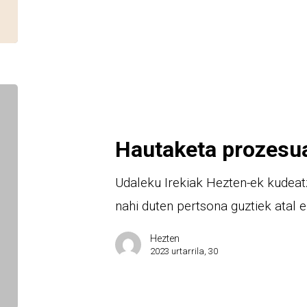
Hautaketa prozesu
Udaleku Irekiak Hezten-ek kudeat
nahi duten pertsona guztiek atal
Hezten
2023 urtarrila, 30