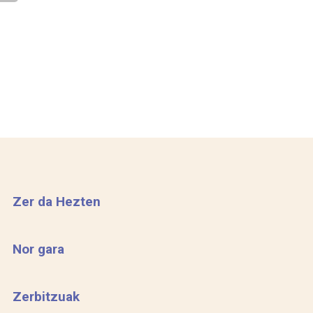
Zer da Hezten
Nor gara
Zerbitzuak