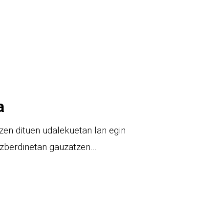
a
zen dituen udalekuetan lan egin
 ezberdinetan gauzatzen…