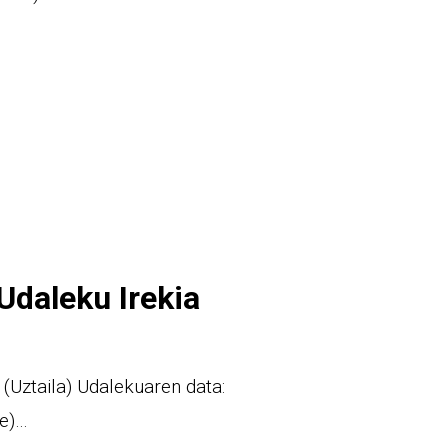
Udaleku Irekia
 (Uztaila) Udalekuaren data:
ne)…