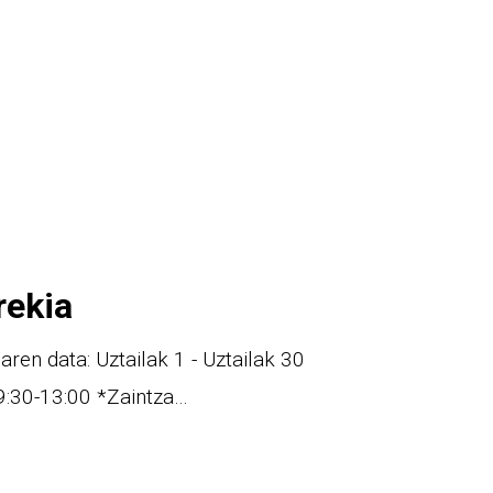
rekia
ren data: Uztailak 1 - Uztailak 30
09:30-13:00 *Zaintza…