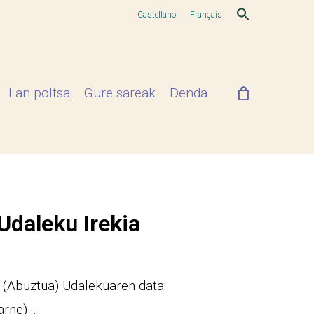
Castellano
Français
Lan poltsa
Gure sareak
Denda
Udaleku Irekia
 (Abuztua) Udalekuaren data:
arne)…