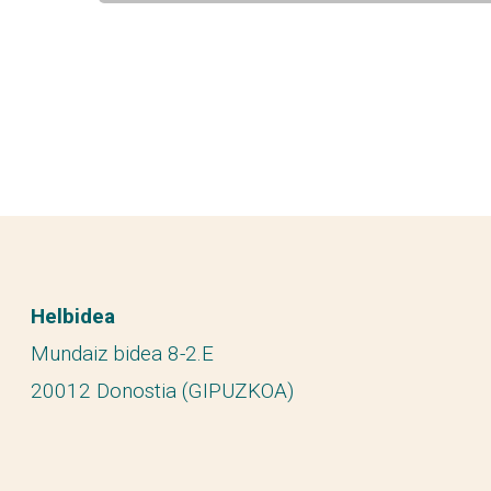
Helbidea
Mundaiz bidea 8-2.E
20012 Donostia (GIPUZKOA)