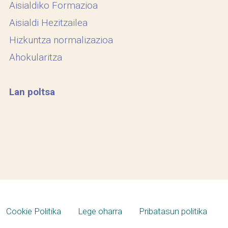
Aisialdiko Formazioa
Aisialdi Hezitzailea
Hizkuntza normalizazioa
Ahokularitza
Lan poltsa
Cookie Politika
Lege oharra
Pribatasun politika