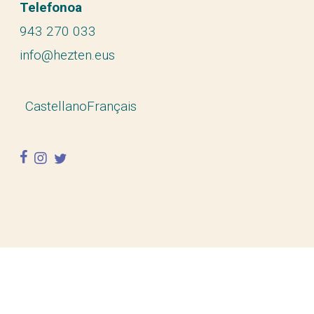
Telefonoa
943 270 033
info@hezten.eus
Castellano
Français
facebook
instagram
twitter