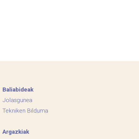
Baliabideak
Jolasgunea
Tekniken Bilduma
Argazkiak