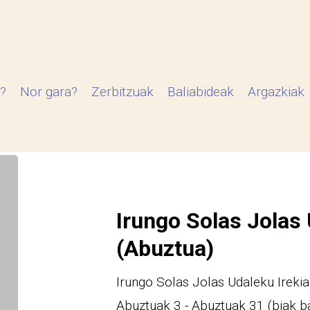
?
Nor gara?
Zerbitzuak
Baliabideak
Argazkiak
Irungo Solas Jolas 
(Abuztua)
Irungo Solas Jolas Udaleku Irekia
Abuztuak 3 - Abuztuak 31 (biak b