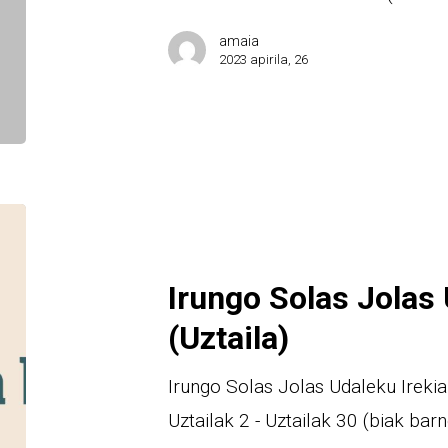
amaia
2023 apirila, 26
Irungo Solas Jolas 
(Uztaila)
Irungo Solas Jolas Udaleku Irekia
Uztailak 2 - Uztailak 30 (biak bar