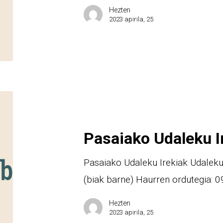
Hezten
2023 apirila, 25
Pasaiako Udaleku I
Pasaiako Udaleku Irekiak Udalekua
(biak barne) Haurren ordutegia: 
Hezten
2023 apirila, 25