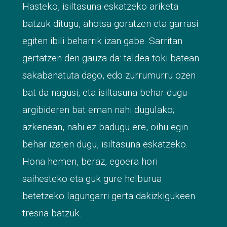
Hasteko, isiltasuna eskatzeko ariketa
batzuk ditugu, ahotsa goratzen eta garrasi
egiten ibili beharrik izan gabe. Sarritan
gertatzen den gauza da: taldea toki batean
sakabanatuta dago, edo zurrumurru ozen
bat da nagusi, eta isiltasuna behar dugu
argibideren bat eman nahi dugulako;
azkenean, nahi ez badugu ere, oihu egin
behar izaten dugu, isiltasuna eskatzeko.
Hona hemen, beraz, egoera hori
saihesteko eta guk gure helburua
betetzeko lagungarri gerta dakizkigukeen
tresna batzuk.