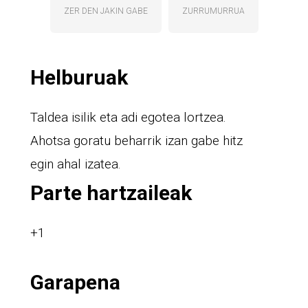
ZER DEN JAKIN GABE
ZURRUMURRUA
Helburuak
Taldea isilik eta adi egotea lortzea.
Ahotsa goratu beharrik izan gabe hitz
egin ahal izatea.
Parte hartzaileak
+1
Garapena