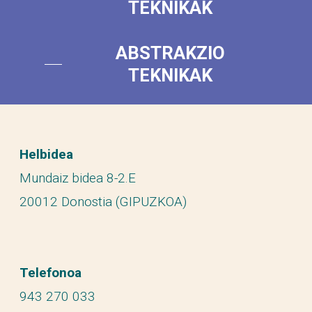
TEKNIKAK
ABSTRAKZIO
TEKNIKAK
Helbidea
Mundaiz bidea 8-2.E
20012 Donostia (GIPUZKOA)
Telefonoa
943 270 033