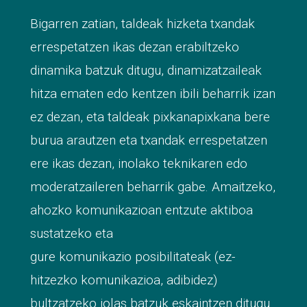
Bigarren zatian, taldeak hizketa txandak
errespetatzen ikas dezan erabiltzeko
dinamika batzuk ditugu, dinamizatzaileak
hitza ematen edo kentzen ibili beharrik izan
ez dezan, eta taldeak pixkanapixkana bere
burua arautzen eta txandak errespetatzen
ere ikas dezan, inolako teknikaren edo
moderatzaileren beharrik gabe. Amaitzeko,
ahozko komunikazioan entzute aktiboa
sustatzeko eta
gure komunikazio posibilitateak (ez-
hitzezko komunikazioa, adibidez)
bultzatzeko jolas batzuk eskaintzen ditugu.