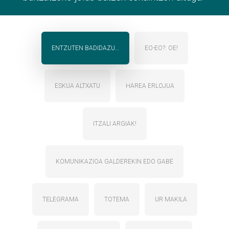
ENTZUTEN BADIDAZU…
EO-EO?: OE!
ESKUA ALTXATU
HAREA ERLOJUA
ITZALI ARGIAK!
KOMUNIKAZIOA GALDEREKIN EDO GABE
TELEGRAMA
TOTEMA
UR MAKILA