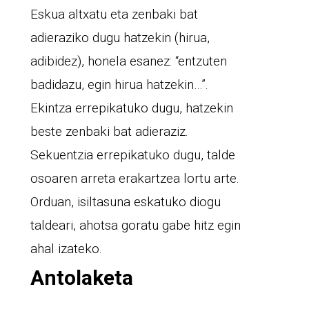
Eskua altxatu eta zenbaki bat
adieraziko dugu hatzekin (hirua,
adibidez), honela esanez: “entzuten
badidazu, egin hirua hatzekin…”.
Ekintza errepikatuko dugu, hatzekin
beste zenbaki bat adieraziz.
Sekuentzia errepikatuko dugu, talde
osoaren arreta erakartzea lortu arte.
Orduan, isiltasuna eskatuko diogu
taldeari, ahotsa goratu gabe hitz egin
ahal izateko.
Antolaketa