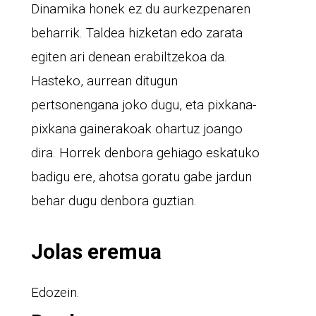
Dinamika honek ez du aurkezpenaren
beharrik. Taldea hizketan edo zarata
egiten ari denean erabiltzekoa da.
Hasteko, aurrean ditugun
pertsonengana joko dugu, eta pixkana-
pixkana gainerakoak ohartuz joango
dira. Horrek denbora gehiago eskatuko
badigu ere, ahotsa goratu gabe jardun
behar dugu denbora guztian.
Jolas eremua
Edozein.