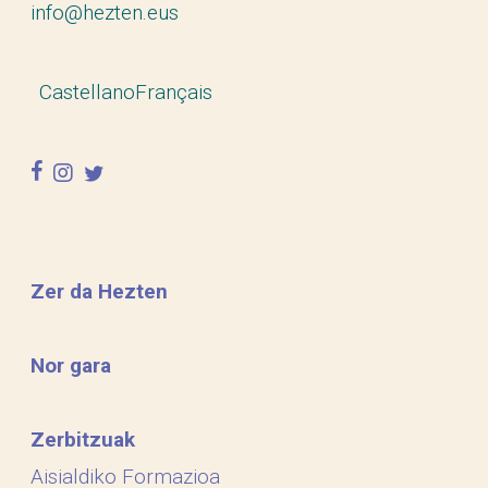
info@hezten.eus
Castellano
Français
facebook
instagram
twitter
Zer da Hezten
Nor gara
Zerbitzuak
Aisialdiko Formazioa