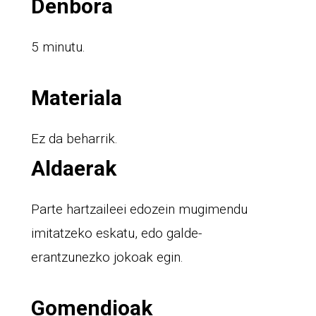
Denbora
5 minutu.
Materiala
Ez da beharrik.
Aldaerak
Parte hartzaileei edozein mugimendu
imitatzeko eskatu, edo galde-
erantzunezko jokoak egin.
Gomendioak