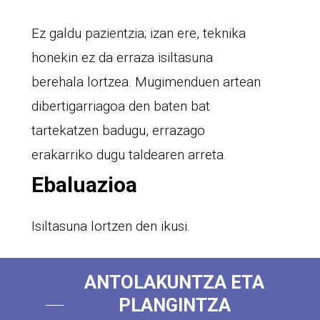
Ez galdu pazientzia; izan ere, teknika
honekin ez da erraza isiltasuna
berehala lortzea. Mugimenduen artean
dibertigarriagoa den baten bat
tartekatzen badugu, errazago
erakarriko dugu taldearen arreta.
Ebaluazioa
Isiltasuna lortzen den ikusi.
ANTOLAKUNTZA ETA
PLANGINTZA