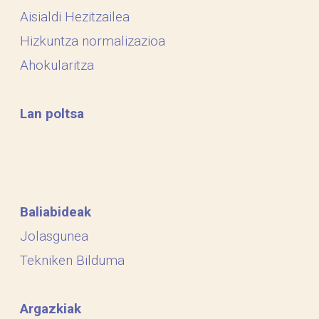
Aisialdi Hezitzailea
Hizkuntza normalizazioa
Ahokularitza
Lan poltsa
Baliabideak
Jolasgunea
Tekniken Bilduma
Argazkiak