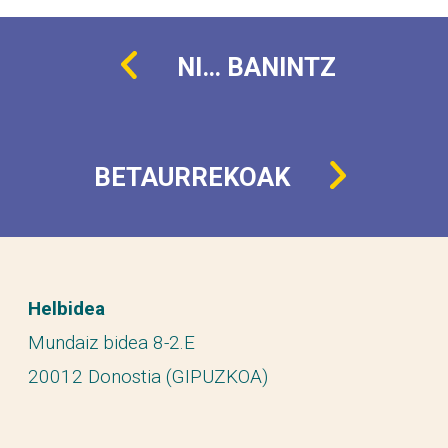
NI… BANINTZ
BETAURREKOAK
Helbidea
Mundaiz bidea 8-2.E
20012 Donostia (GIPUZKOA)