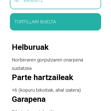
NI… BANINTZ
TORTILLARI BUELTA
Helburuak
Norberaren gorputzaren onarpena
sustatzea.
Parte hartzaileak
+6 (kopuru bikoitiak, ahal izatera)
Garapena