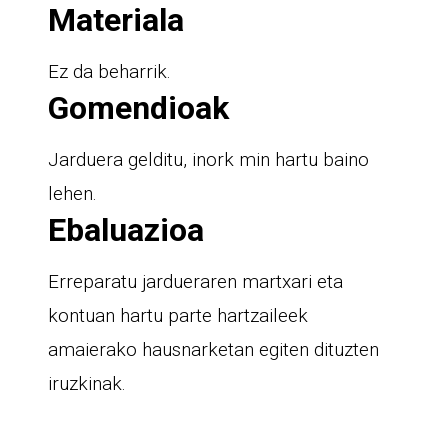
Materiala
Ez da beharrik.
Gomendioak
Jarduera gelditu, inork min hartu baino
lehen.
Ebaluazioa
Erreparatu jardueraren martxari eta
kontuan hartu parte hartzaileek
amaierako hausnarketan egiten dituzten
iruzkinak.