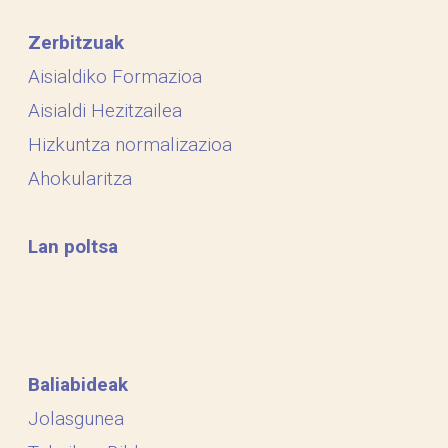
Zerbitzuak
Aisialdiko Formazioa
Aisialdi Hezitzailea
Hizkuntza normalizazioa
Ahokularitza
Lan poltsa
Baliabideak
Jolasgunea