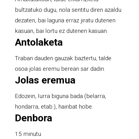
bultzatuko dugu, nola sentitu diren azaldu
dezaten, bai laguna erraz jiratu dutenen
kasuan, bai lortu ez dutenen kasuan.
Antolaketa
Traban dauden gauzak baztertu, talde
osoa jolas eremu berean sar dadin.
Jolas eremua
Edozein, lurra biguna bada (belarra,
hondarra, etab.), hainbat hobe.
Denbora
15 minutu.