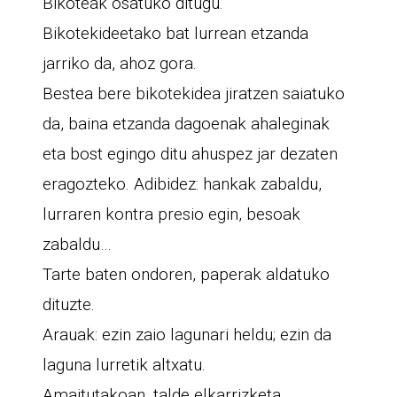
Bikoteak osatuko ditugu.
Bikotekideetako bat lurrean etzanda
jarriko da, ahoz gora.
Bestea bere bikotekidea jiratzen saiatuko
da, baina etzanda dagoenak ahaleginak
eta bost egingo ditu ahuspez jar dezaten
eragozteko. Adibidez: hankak zabaldu,
lurraren kontra presio egin, besoak
zabaldu…
Tarte baten ondoren, paperak aldatuko
dituzte.
Arauak: ezin zaio lagunari heldu; ezin da
laguna lurretik altxatu.
Amaitutakoan, talde elkarrizketa