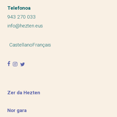
Telefonoa
943 270 033
info@hezten.eus
Castellano
Français
facebook
instagram
twitter
Zer da Hezten
Nor gara